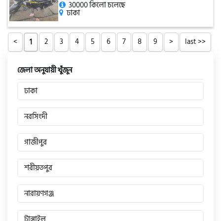
30000 কিলো চলেছে
ঢাকা
<
2
3
4
5
6
7
8
9
>
last >>
1
জেলা অনুযায়ী খুঁজুন
ঢাকা
নরসিংদী
গাজীপুর
শরীয়তপুর
নারায়ণগঞ্জ
টাঙ্গাইল