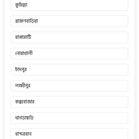
কুমিল্লা
ব্রাহ্মণবাড়িয়া
রাঙ্গামাটি
নোয়াখালী
চাঁদপুর
লক্ষ্মীপুর
কক্সবাজার
খাগড়াছড়ি
বান্দরবান