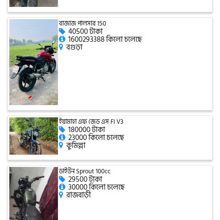
টারো
বাজাজ পালসার 150
40500 টাকা
1600293388 কিলো চলেছে
বগুড়া
স্পীডার (Speeder)
এমা (Emma)
SINSKI
ইয়ামাহা এফ জেড এস FI V3
180000 টাকা
23000 কিলো চলেছে
কুমিল্লা
জিংফু
ডাইউন Sprout 100cc
29500 টাকা
30000 কিলো চলেছে
জোনটেস
রাজবাড়ী