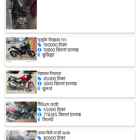
সিঙ্গার
এফবি মনডিয়াল
সুজুকি জিক্সার 155
190000 টাকা
ডায়াং
10800 কিলো চলেছে
কুমিল্লা
গুড হুইল
ইয়ামাহা লিবারো
45000 টাকা
3000 কিলো চলেছে
খুলনা
টিভিএস মেট্রো
55000 টাকা
778265 কিলো চলেছে
সিলেট
হোন্ডা সিবি হর্নেট 160R
80000 টাকা