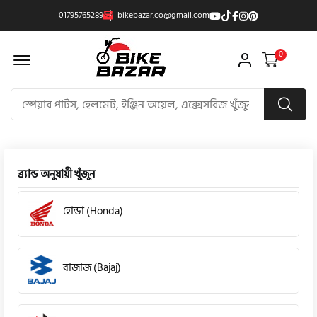
01795765289
bikebazar.co@gmail.com
Offcanvas Menu Open
0
ব্র্যান্ড অনুযায়ী খুঁজুন
হোন্ডা (Honda)
বাজাজ (Bajaj)