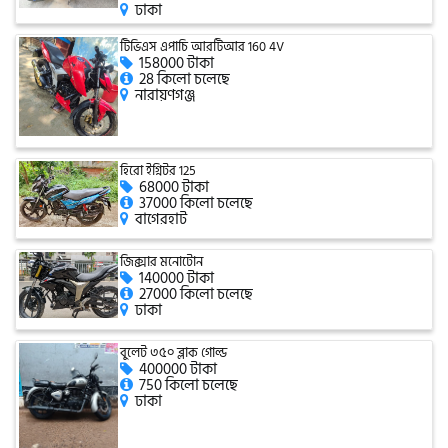
ঢাকা
টিভিএস এপাচি আরটিআর 160 4V
158000 টাকা
গ্রীন টাইগার (Green Tiger)
28 কিলো চলেছে
নারায়ণগঞ্জ
বীটল বোল্ট (Beetle Bolt)
হিরো ইগ্নিটর 125
68000 টাকা
37000 কিলো চলেছে
বেনেলি (Benelli)
বাগেরহাট
জিক্সার মনোটোন
140000 টাকা
বেনেট (Bennett)
27000 কিলো চলেছে
ঢাকা
বুলেট ৩৫০ ব্লাক গোল্ড
400000 টাকা
বিএমডাব্লিউ (BMW)
750 কিলো চলেছে
ঢাকা
রয়েল এনফিল্ড (Royal Enfield)