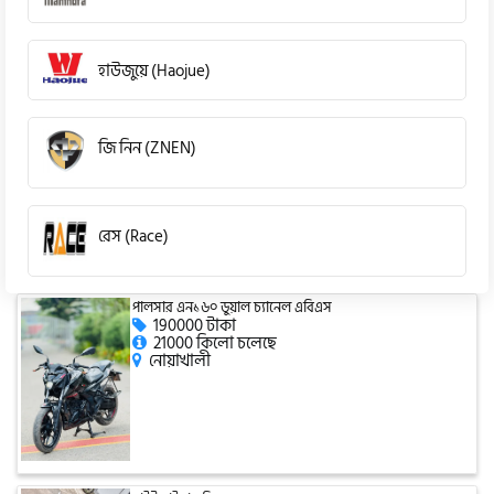
হাউজুয়ে (Haojue)
জি নিন (ZNEN)
রেস (Race)
পালসার এন১৬০ ডুয়াল চ্যানেল এবিএস
কিওয়ে (KeeWay)
190000 টাকা
21000 কিলো চলেছে
নোয়াখালী
পেগাসাস (Pagasus)