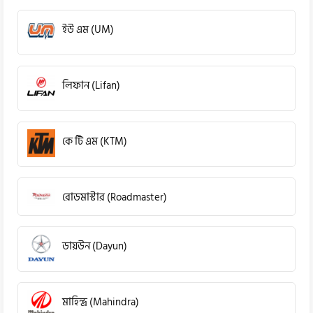
ইউ এম (UM)
লিফান (Lifan)
কে টি এম (KTM)
রোডমাস্টার (Roadmaster)
ডায়উন (Dayun)
মাহিন্দ্র (Mahindra)