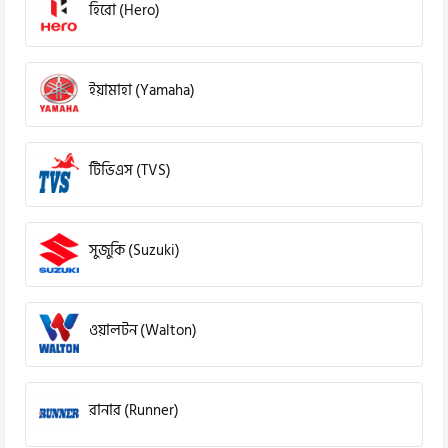
হিরো (Hero)
ইয়ামাহা (Yamaha)
টিভিএস (TVS)
সুজুকি (Suzuki)
ওয়ালটন (Walton)
রানার (Runner)