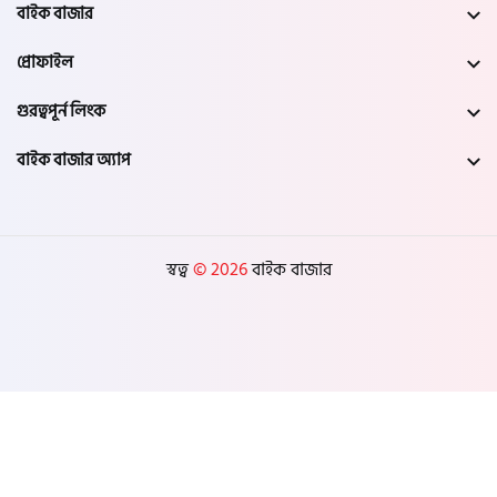
নওগাঁ
বাইক বাজার
প্রোফাইল
খুলনা
গুরত্বপূর্ন লিংক
যশোর
বাইক বাজার অ্যাপ
সাতক্ষীরা
মেহেরপুর
স্বত্ব
© 2026
বাইক বাজার
নড়াইল
চুয়াডাঙ্গা
কুষ্টিয়া
মাগুরা