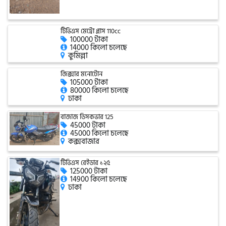
এফকেএম (FKM)
টিভিএস মেট্রো প্লাস 110cc
100000 টাকা
14000 কিলো চলেছে
কুমিল্লা
হারলি ডেভিডসন
জিক্সার মনোটোন
105000 টাকা
80000 কিলো চলেছে
ঢাকা
রিগাল র‍্যাপটার (Regal Raptor)
বাজাজ ডিসকভার 125
45000 টাকা
45000 কিলো চলেছে
অ্যাটলাস জংশেন
কক্সবাজার
টিভিএস রেইডার ১২৫
125000 টাকা
পিএইচপি (PHP)
14900 কিলো চলেছে
ঢাকা
জিপিএক্স (GPX)