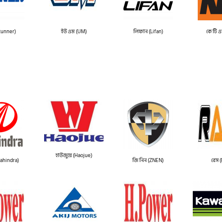
Runner)
ইউ এম (UM)
লিফান (Lifan)
কে টি 
হাউজুয়ে (Haojue)
(Mahindra)
জি নিন (ZNEN)
রেস 