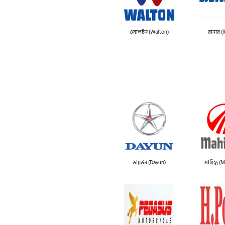
ওয়ালটন (Walton)
রানার (
ডায়উন (Dayun)
মাহিন্দ্র 