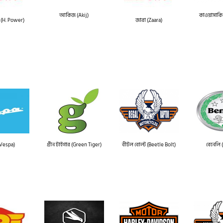
আকিজ (Akij)
কাওয়াসাকি
 (H. Power)
জারা (Zaara)
(Vespa)
গ্রীন টাইগার (Green Tiger)
বীটল বোল্ট (Beetle Bolt)
বেনেলি 