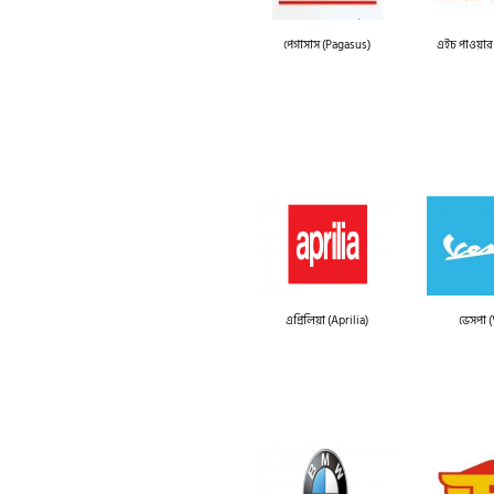
পেগাসাস (Pagasus)
এইচ পাওয়ার
এপ্রিলিয়া (Aprilia)
ভেসপা 