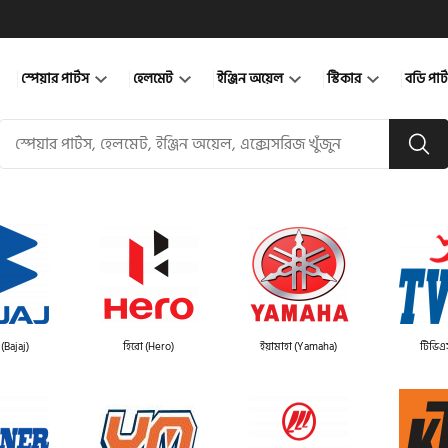
স্পেয়ার পার্টস
হেলমেট
ইঞ্জিন অয়েল
স্টিকার
বডি পার
(Bajaj)
হিরো (Hero)
ইয়ামাহা (Yamaha)
টিভিএ