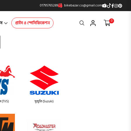
01795765289
bikebazar.co@gmail.com
0
Search
্টস
প্রাইস ও স্পেসিফিকেশন
স (TVS)
সুজুকি (Suzuki)