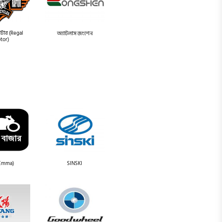
াপটার (Regal
অ্যাটলাস জংশেন
tor)
(Emma)
SINSKI