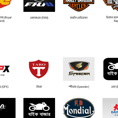
ল্ড (Royal
রিগাল র‍্য
এফকেএম (FKM)
হারলি ডেভিডসন
eld)
Rap
স (GPX)
টারো
স্পীডার (Speeder)
এমা 