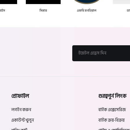
টেস
সিঙ্গার
এফবি মনডিয়াল
ডা
প্রোফাইল
গুরত্বপূর্ন লিংক
লগইন করুন
বাইক এক্সেসরিজ
একাউন্ট খুলুন
বাইক ক্রয়-বিক্রয়