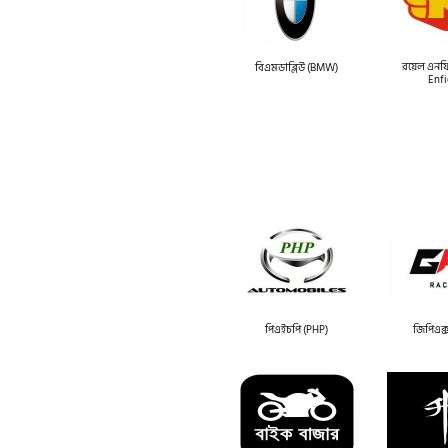
রয়েল এনফি
বিএমডাব্লিউ (BMW)
Enfi
পিএইচপি (PHP)
জিপিএক্