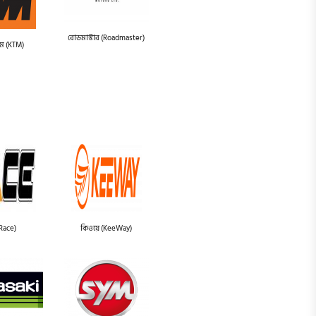
রোডমাস্টার (Roadmaster)
এম (KTM)
(Race)
কিওয়ে (KeeWay)