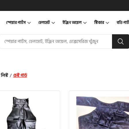
স্পেয়ার পার্টস
হেলমেট
ইঞ্জিন অয়েল
স্টিকার
বডি পার
 লিস্ট
/
চেস্ট গার্ড