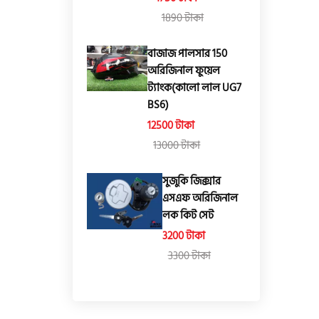
1890 টাকা
বাজাজ পালসার 150
অরিজিনাল ফুয়েল
ট্যাংক(কালো লাল UG7
BS6)
12500 টাকা
13000 টাকা
সুজুকি জিক্সার
এসএফ অরিজিনাল
লক কিট সেট
3200 টাকা
3300 টাকা