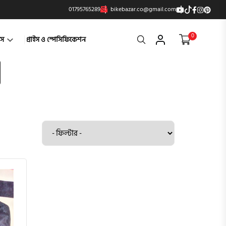
01795765289
bikebazar.co@gmail.com
0
Search
্টস
প্রাইস ও স্পেসিফিকেশন