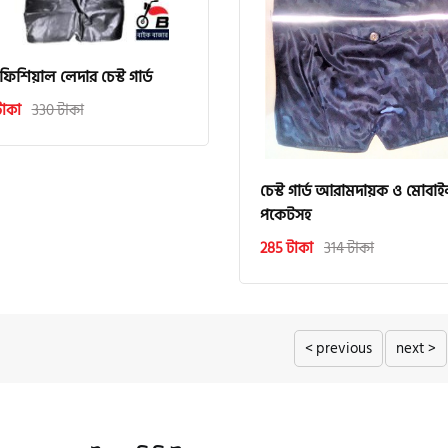
ফিশিয়াল লেদার চেস্ট গার্ড
টাকা
330 টাকা
চেস্ট গার্ড আরামদায়ক ও মোবা
পকেটসহ
285 টাকা
314 টাকা
< previous
next >