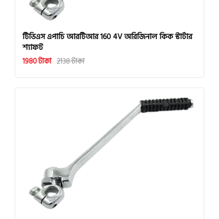
টিভিএস এপাচি আরটিআর 160 4V অরিজিনাল কিক স্টার্টার
শ্যাফট
1980 টাকা
2138 টাকা