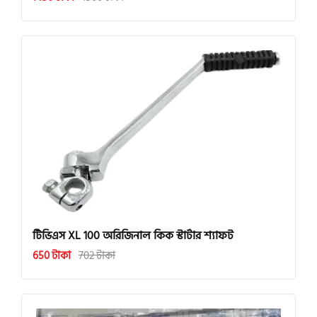
টিভিএস XL 100 অরিজিনাল কিক স্টার্টার শ্যাফট
650 টাকা
702 টাকা