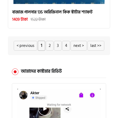
বাজাজ পালসার 135 অরিজিনাল কিক স্টার্টার শ্যাফট
1409 টাকা
1522 টাকা
< previous
1
2
3
4
next >
last >>
আমাদের কাস্টমার রিভিউ