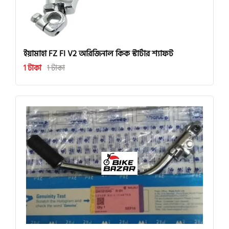
ইয়ামাহা FZ FI V2 অরিজিনাল কিক স্টার্টার শ্যাফট
1 টাকা
1 টাকা