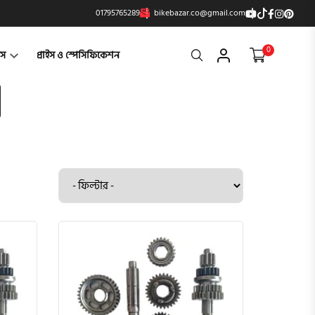
01795765289
bikebazar.co@gmail.com
0
Search
্টস
প্রাইস ও স্পেসিফিকেশন