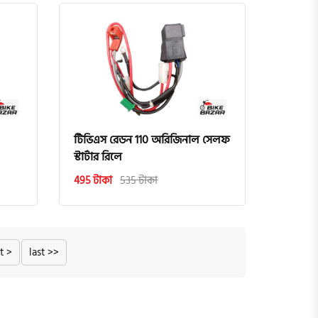
টিভিএস রেডন 110 অরিজিনাল সেলফ
স্টার্টার রিলে
495 টাকা
535 টাকা
t >
last >>