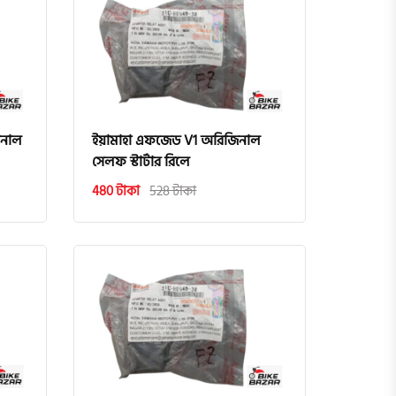
িনাল
ইয়ামাহা এফজেড V1 অরিজিনাল
সেলফ স্টার্টার রিলে
480 টাকা
528 টাকা