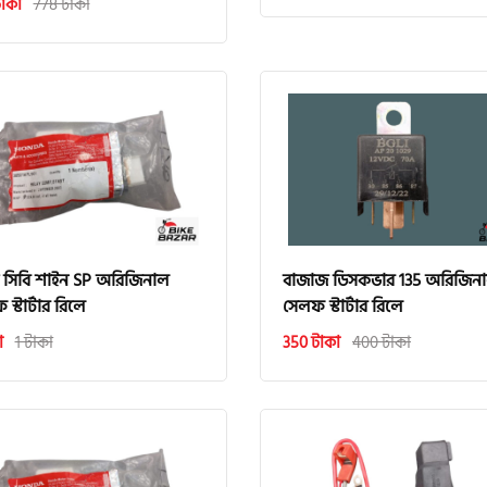
াকা
778 টাকা
ডা সিবি শাইন SP অরিজিনাল
বাজাজ ডিসকভার 135 অরিজিন
স্টার্টার রিলে
সেলফ স্টার্টার রিলে
া
1 টাকা
350 টাকা
400 টাকা