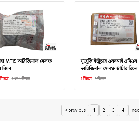
াহা MT15 অরিজিনাল সেলফ
সুজুকি ইন্ট্রুডার এফআই এবিএস
টার রিলে
অরিজিনাল সেলফ স্টার্টার রিলে
 টাকা
1080 টাকা
1 টাকা
1 টাকা
< previous
1
2
3
4
nex