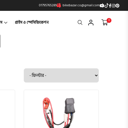
01795765289
bikebazar.co@gmail.com
0
Search
্টস
প্রাইস ও স্পেসিফিকেশন