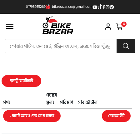
01795765289
bikebazar.co@gmail.com
Offcanvas Menu Open
0
প্রডাক্ট ক্যাটাগরি
পণ্যের
পণ্য
মূল্য
পরিমাণ
সাব টোটাল
কার্টে আরও পণ্য যোগ করুন
চেকআউট
করুন