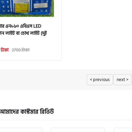
ার এন১৬০ এবিএস LED
ন লাইট বা চোখ লাইট (দুই
 টাকা
2700 টাকা
< previous
next >
আমাদের কাস্টমার রিভিউ