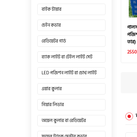
বাইক টায়ার
চেইন কভার
পালস
পজিশ
রেডিয়েটর গার্ড
তার)
2550
ব্যাক লাইট বা টেইল লাইট সেট
LED পজিশন লাইট বা চোখ লাইট
এয়ার কুলার
গিয়ার লিভার
অয়েল কুলার বা রেডিয়েটর
ফুয়েল ট্যাংক সেন্টার কভার