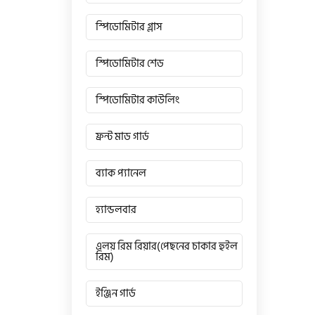
স্পিডোমিটার গ্লাস
স্পিডোমিটার শেড
স্পিডোমিটার কাউলিং
ফ্রন্ট মাড গার্ড
ব্যাক প্যানেল
হ্যান্ডলবার
এলয় রিম রিয়ার(পেছনের চাকার হুইল
রিম)
ইঞ্জিন গার্ড