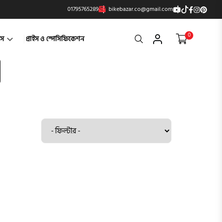
01795765289
bikebazar.co@gmail.com
0
Search
্টস
প্রাইস ও স্পেসিফিকেশন