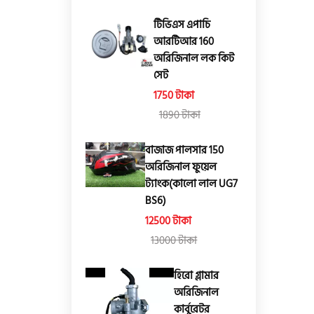
টিভিএস এপাচি
আরটিআর 160
অরিজিনাল লক কিট
সেট
1750 টাকা
1890 টাকা
বাজাজ পালসার 150
অরিজিনাল ফুয়েল
ট্যাংক(কালো লাল UG7
BS6)
12500 টাকা
13000 টাকা
হিরো গ্লামার
অরিজিনাল
কার্বুরেটর