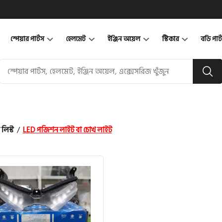
স্পেয়ার পার্টস
হেলমেট
ইঞ্জিন অয়েল
স্টিকার
বডি পার
 লিস্ট
/
LED পজিশন লাইট বা চোখ লাইট