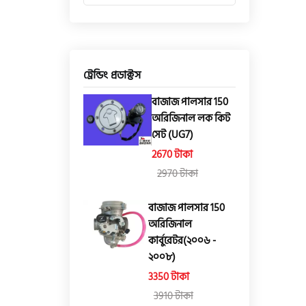
ট্রেন্ডিং প্রডাক্টস
বাজাজ পালসার 150
অরিজিনাল লক কিট
সেট (UG7)
2670 টাকা
2970 টাকা
বাজাজ পালসার 150
অরিজিনাল
কার্বুরেটর(২০০৬ -
২০০৮)
3350 টাকা
3910 টাকা