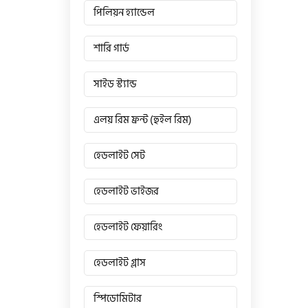
পিলিয়ন হ্যান্ডেল
শারি গার্ড
সাইড স্ট্যান্ড
এলয় রিম ফ্রন্ট (হুইল রিম)
হেডলাইট সেট
হেডলাইট ভাইজর
হেডলাইট ফেয়ারিং
হেডলাইট গ্লাস
স্পিডোমিটার