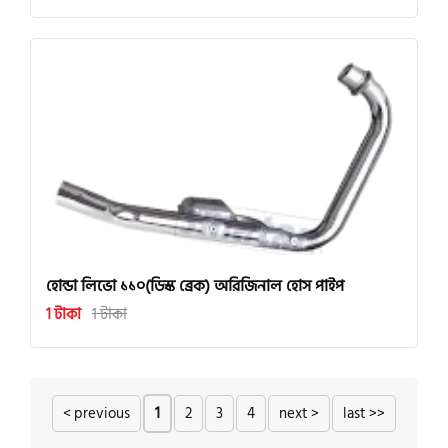
হোন্ডা লিভো ১১০(ডিস্ক ব্রেক) অরিজিনাল হোস পাইপ
1 টাকা
1 টাকা
< previous
1
2
3
4
next >
last >>