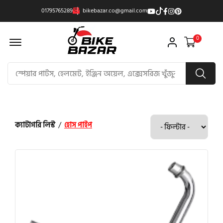
01795765289
bikebazar.co@gmail.com
Offcanvas Menu Open
0
ক্যাটাগরি লিস্ট
/
হোস পাইপ