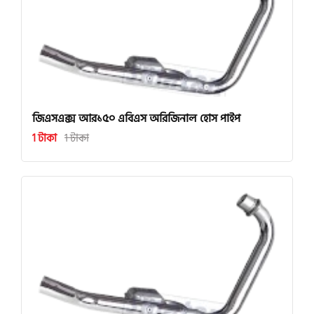
জিএসএক্স আর১৫০ এবিএস অরিজিনাল হোস পাইপ
1 টাকা
1 টাকা