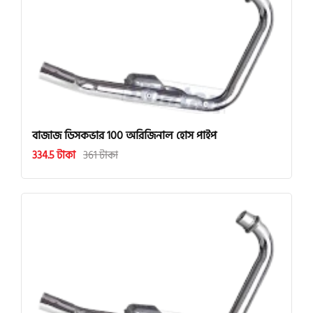
বাজাজ ডিসকভার 100 অরিজিনাল হোস পাইপ
334.5 টাকা
361 টাকা