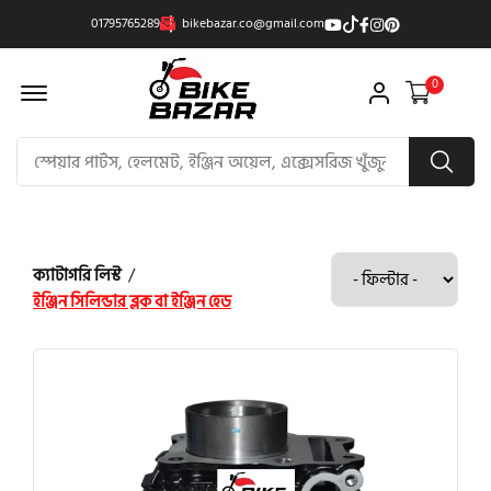
01795765289
bikebazar.co@gmail.com
Offcanvas Menu Open
0
ক্যাটাগরি লিস্ট
/
ইঞ্জিন সিলিন্ডার ব্লক বা ইঞ্জিন হেড