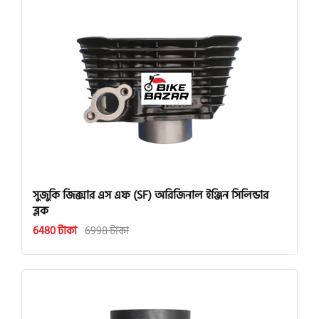
সুজুকি জিক্সার এস এফ (SF) অরিজিনাল ইঞ্জিন সিলিন্ডার
ব্লক
6480 টাকা
6998 টাকা