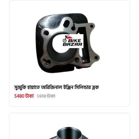
সুজুকি হায়াতে অরিজিনাল ইঞ্জিন সিলিন্ডার ব্লক
5480 টাকা
5918 টাকা