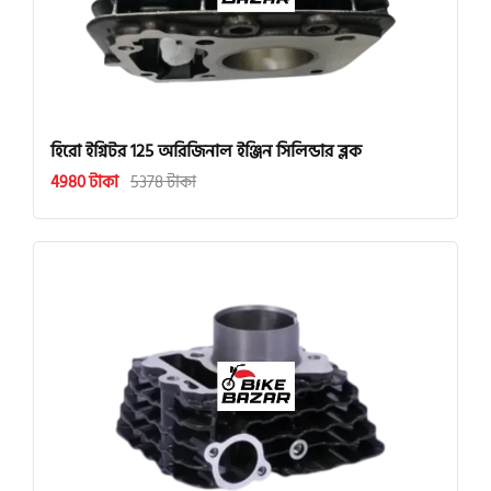
হিরো ইগ্নিটর 125 অরিজিনাল ইঞ্জিন সিলিন্ডার ব্লক
4980 টাকা
5378 টাকা