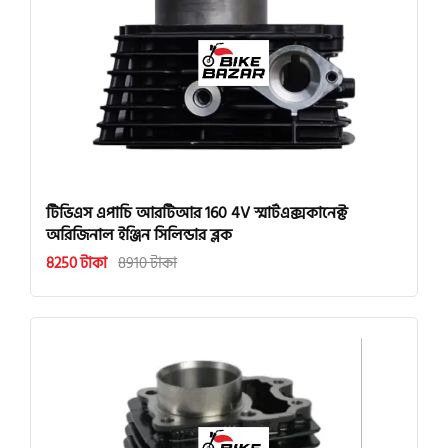
টিভিএস এপাচি আরটিআর 160 4V স্মার্টএক্সকানেক্ট
অরিজিনাল ইঞ্জিন সিলিন্ডার ব্লক
8250 টাকা
8910 টাকা