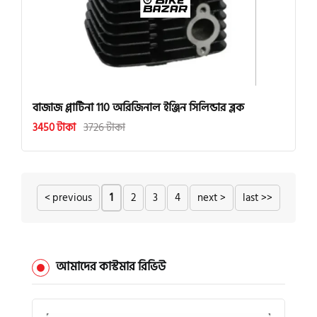
বাজাজ প্লাটিনা 110 অরিজিনাল ইঞ্জিন সিলিন্ডার ব্লক
3450 টাকা
3726 টাকা
< previous
1
2
3
4
next >
last >>
আমাদের কাস্টমার রিভিউ