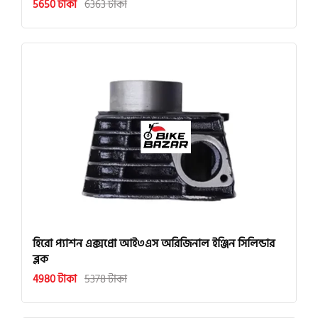
5650 টাকা
6363 টাকা
হিরো প্যাশন এক্সপ্রো আই৩এস অরিজিনাল ইঞ্জিন সিলিন্ডার
ব্লক
4980 টাকা
5378 টাকা