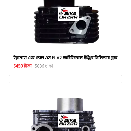
ইয়ামাহা এফ জেড এস FI V2 অরিজিনাল ইঞ্জিন সিলিন্ডার ব্লক
5450 টাকা
5886 টাকা