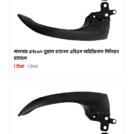
পালসার এন১৬০ ডুয়াল চ্যানেল এবিএস অরিজিনাল পিলিয়ন
হ্যান্ডেল
1 টাকা
1 টাকা