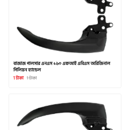
বাজাজ পালসার এনএস ১৬০ এফআই এবিএস অরিজিনাল
পিলিয়ন হ্যান্ডেল
1 টাকা
1 টাকা