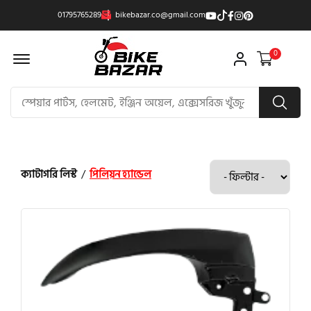
01795765289
bikebazar.co@gmail.com
Offcanvas Menu Open
0
ক্যাটাগরি লিস্ট
/
পিলিয়ন হ্যান্ডেল