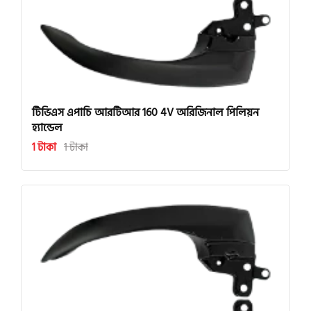
টিভিএস এপাচি আরটিআর 160 4V অরিজিনাল পিলিয়ন
হ্যান্ডেল
1 টাকা
1 টাকা