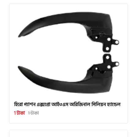
হিরো প্যাশন এক্সপ্রো আই৩এস অরিজিনাল পিলিয়ন হ্যান্ডেল
1 টাকা
1 টাকা