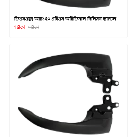
জিএসএক্স আর১৫০ এবিএস অরিজিনাল পিলিয়ন হ্যান্ডেল
1 টাকা
1 টাকা