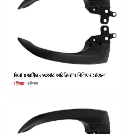
হিরো এক্সট্রিম ১২৫আর অরিজিনাল পিলিয়ন হ্যান্ডেল
1 টাকা
1 টাকা