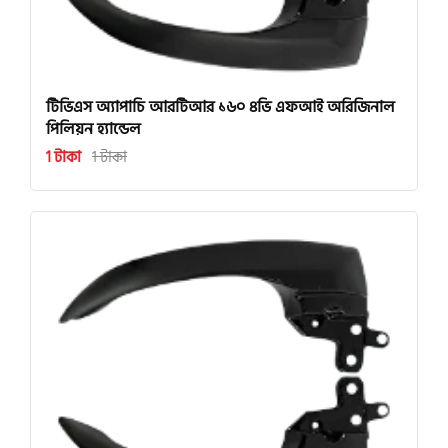
টিভিএস অ্যাপাচি আরটিআর ১৬০ ৪ভি এফআই অরিজিনাল
পিলিয়ন হ্যান্ডেল
1 টাকা
1 টাকা