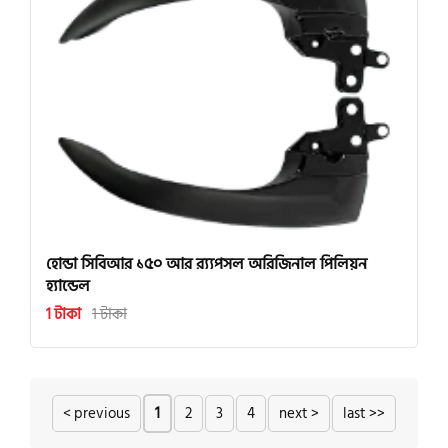
হোন্ডা সিবিআর ১৫০ আর র‍্য্যপসল অরিজিনাল পিলিয়ন
হ্যান্ডেল
1 টাকা
1 টাকা
< previous
1
2
3
4
next >
last >>