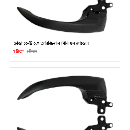
হোন্ডা হর্নেট ২.০ অরিজিনাল পিলিয়ন হ্যান্ডেল
1 টাকা
1 টাকা