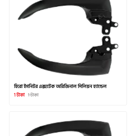
হিরো ইগনিটর এক্সটেক অরিজিনাল পিলিয়ন হ্যান্ডেল
1 টাকা
1 টাকা