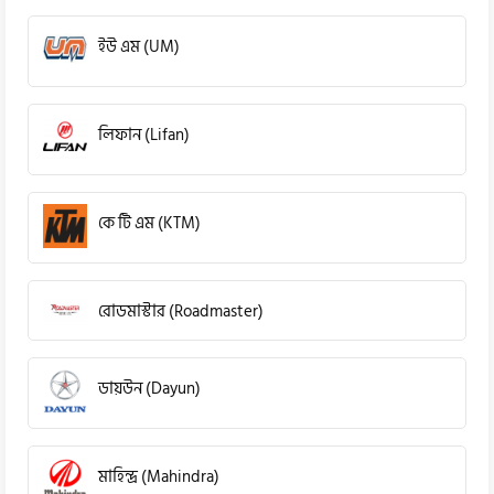
ইউ এম (UM)
লিফান (Lifan)
কে টি এম (KTM)
রোডমাস্টার (Roadmaster)
ডায়উন (Dayun)
মাহিন্দ্র (Mahindra)