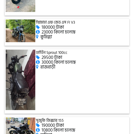
টারো
ইয়ামাহা এফ জেড এস FI V3
180000 টাকা
স্পীডার (Speeder)
23000 কিলো চলেছে
কুমিল্লা
এমা (Emma)
ডাইউন Sprout 100cc
29500 টাকা
30000 কিলো চলেছে
রাজবাড়ী
SINSKI
জিংফু
জোনটেস
সুজুকি জিক্সার 155
190000 টাকা
10800 কিলো চলেছে