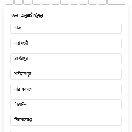
জেলা অনুযায়ী খুঁজুন
ঢাকা
নরসিংদী
গাজীপুর
শরীয়তপুর
নারায়ণগঞ্জ
টাঙ্গাইল
কিশোরগঞ্জ