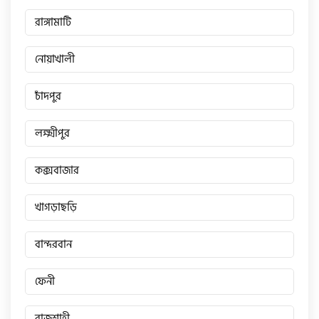
রাঙ্গামাটি
নোয়াখালী
চাঁদপুর
লক্ষ্মীপুর
কক্সবাজার
খাগড়াছড়ি
বান্দরবান
ফেনী
রাজশাহী