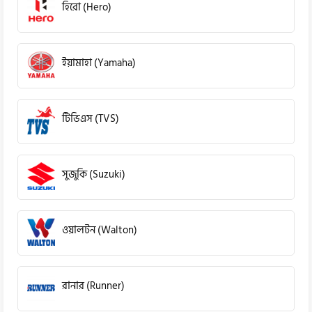
হিরো (Hero)
ইয়ামাহা (Yamaha)
টিভিএস (TVS)
সুজুকি (Suzuki)
ওয়ালটন (Walton)
রানার (Runner)