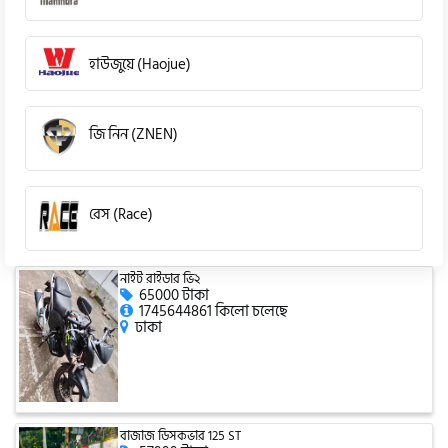
হাউজুয়ে (Haojue)
জি নিন (ZNEN)
রেস (Race)
নাইট রাইডার ভি২
কিওয়ে (KeeWay)
65000 টাকা
1745644861 কিলো চলেছে
ঢাকা
পেগাসাস (Pagasus)
বাজাজ ডিসকভার 125 ST