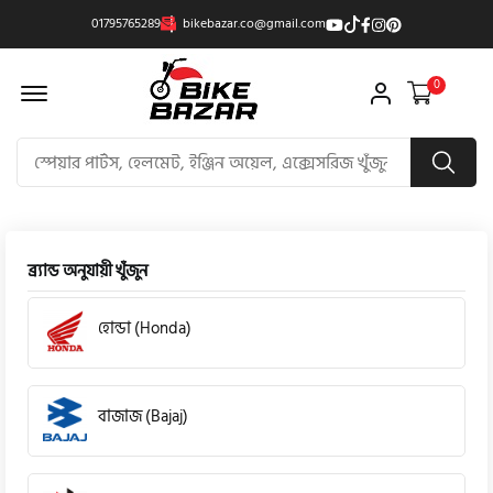
01795765289
bikebazar.co@gmail.com
Offcanvas Menu Open
0
ব্র্যান্ড অনুযায়ী খুঁজুন
হোন্ডা (Honda)
বাজাজ (Bajaj)