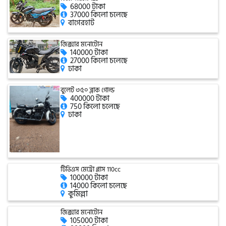
68000 টাকা
37000 কিলো চলেছে
বাগেরহাট
গ্রীন টাইগার (Green Tiger)
জিক্সার মনোটোন
140000 টাকা
27000 কিলো চলেছে
ঢাকা
বীটল বোল্ট (Beetle Bolt)
বুলেট ৩৫০ ব্লাক গোল্ড
400000 টাকা
বেনেলি (Benelli)
750 কিলো চলেছে
ঢাকা
বেনেট (Bennett)
টিভিএস মেট্রো প্লাস 110cc
100000 টাকা
14000 কিলো চলেছে
বিএমডাব্লিউ (BMW)
কুমিল্লা
জিক্সার মনোটোন
105000 টাকা
রয়েল এনফিল্ড (Royal Enfield)