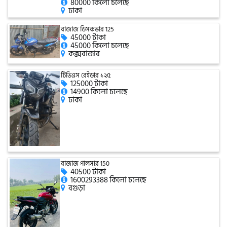
80000 কিলো চলেছে
ঢাকা
বাজাজ ডিসকভার 125
এফকেএম (FKM)
45000 টাকা
45000 কিলো চলেছে
কক্সবাজার
হারলি ডেভিডসন
টিভিএস রেইডার ১২৫
125000 টাকা
14900 কিলো চলেছে
ঢাকা
রিগাল র‍্যাপটার (Regal Raptor)
অ্যাটলাস জংশেন
বাজাজ পালসার 150
40500 টাকা
পিএইচপি (PHP)
1600293388 কিলো চলেছে
বগুড়া
জিপিএক্স (GPX)