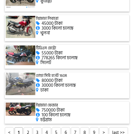
কুমিল্লা
সিঙ্গার
ইয়ামাহা লিবারো
এফবি মনডিয়াল
45000 টাকা
3000 কিলো চলেছে
খুলনা
ডায়াং
টিভিএস মেট্রো
55000 টাকা
778265 কিলো চলেছে
সিলেট
গুড হুইল
হোন্ডা সিবি হর্নেট 160R
80000 টাকা
30000 কিলো চলেছে
ঢাকা
ইয়ামাহা ফেজার
750000 টাকা
100 কিলো চলেছে
চট্টগ্রাম
<
2
3
4
5
6
7
8
9
>
last >>
1