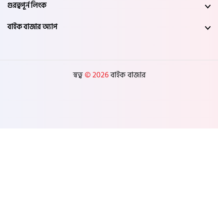
গুরত্বপূর্ন লিংক
যশোর
বাইক বাজার অ্যাপ
সাতক্ষীরা
মেহেরপুর
স্বত্ব
© 2026
বাইক বাজার
নড়াইল
চুয়াডাঙ্গা
কুষ্টিয়া
মাগুরা
বাগেরহাট
ঝিনাইদহ