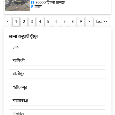
30000 কিলো চলেছে
ঢাকা
<
2
3
4
5
6
7
8
9
>
last >>
1
জেলা অনুযায়ী খুঁজুন
ঢাকা
নরসিংদী
গাজীপুর
শরীয়তপুর
নারায়ণগঞ্জ
টাঙ্গাইল