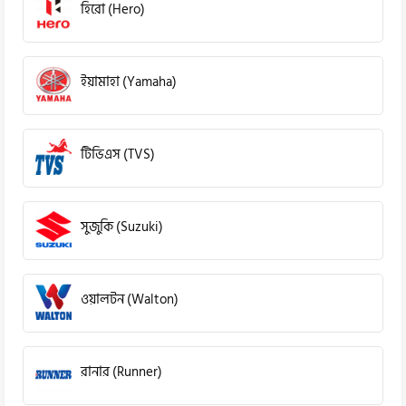
হিরো (Hero)
ইয়ামাহা (Yamaha)
টিভিএস (TVS)
সুজুকি (Suzuki)
ওয়ালটন (Walton)
রানার (Runner)