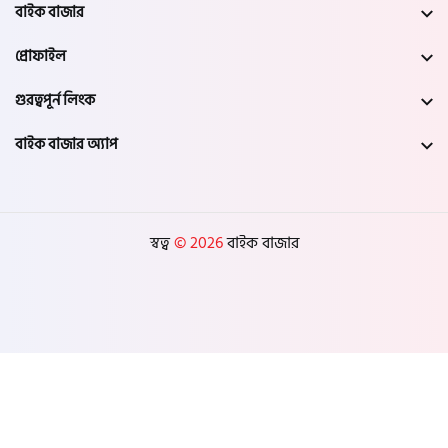
নওগাঁ
বাইক বাজার
প্রোফাইল
খুলনা
গুরত্বপূর্ন লিংক
যশোর
বাইক বাজার অ্যাপ
সাতক্ষীরা
মেহেরপুর
স্বত্ব
© 2026
বাইক বাজার
নড়াইল
চুয়াডাঙ্গা
কুষ্টিয়া
মাগুরা