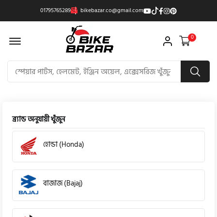
01795765289
bikebazar.co@gmail.com
Offcanvas Menu Open
0
ব্র্যান্ড অনুযায়ী খুঁজুন
হোন্ডা (Honda)
বাজাজ (Bajaj)