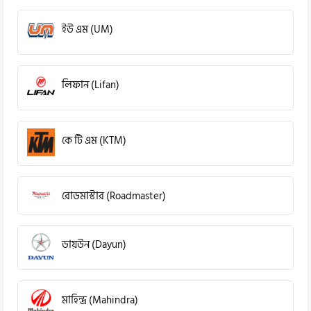
ইউ এম (UM)
লিফান (Lifan)
কে টি এম (KTM)
রোডমাস্টার (Roadmaster)
ডায়উন (Dayun)
মাহিন্দ্র (Mahindra)