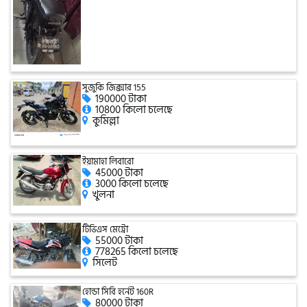
সিঙ্গার
এফবি মনডিয়াল
সুজুকি জিক্সার 155
190000 টাকা
ডায়াং
10800 কিলো চলেছে
কুমিল্লা
গুড হুইল
ইয়ামাহা লিবারো
45000 টাকা
3000 কিলো চলেছে
খুলনা
টিভিএস মেট্রো
55000 টাকা
778265 কিলো চলেছে
সিলেট
হোন্ডা সিবি হর্নেট 160R
80000 টাকা