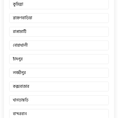
কুমিল্লা
ব্রাহ্মণবাড়িয়া
রাঙ্গামাটি
নোয়াখালী
চাঁদপুর
লক্ষ্মীপুর
কক্সবাজার
খাগড়াছড়ি
বান্দরবান