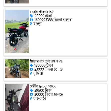
টারো
বাজাজ পালসার 150
40500 টাকা
1600293388 কিলো চলেছে
বগুড়া
স্পীডার (Speeder)
এমা (Emma)
SINSKI
ইয়ামাহা এফ জেড এস FI V3
180000 টাকা
23000 কিলো চলেছে
কুমিল্লা
জিংফু
ডাইউন Sprout 100cc
29500 টাকা
30000 কিলো চলেছে
জোনটেস
রাজবাড়ী