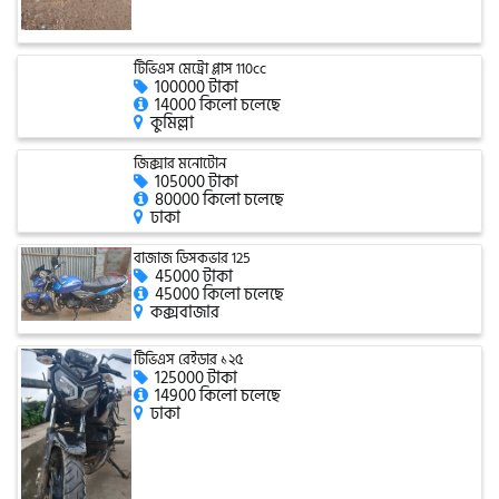
এফকেএম (FKM)
টিভিএস মেট্রো প্লাস 110cc
100000 টাকা
14000 কিলো চলেছে
কুমিল্লা
হারলি ডেভিডসন
জিক্সার মনোটোন
105000 টাকা
80000 কিলো চলেছে
ঢাকা
রিগাল র‍্যাপটার (Regal Raptor)
বাজাজ ডিসকভার 125
45000 টাকা
45000 কিলো চলেছে
অ্যাটলাস জংশেন
কক্সবাজার
টিভিএস রেইডার ১২৫
125000 টাকা
পিএইচপি (PHP)
14900 কিলো চলেছে
ঢাকা
জিপিএক্স (GPX)