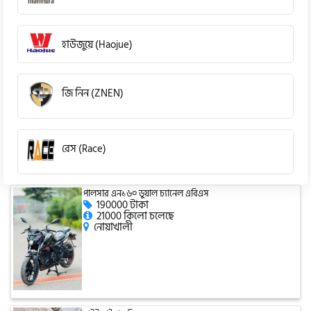
হাউজুয়ে (Haojue)
জি নিন (ZNEN)
রেস (Race)
পালসার এন১৬০ ডুয়াল চ্যানেল এবিএস
কিওয়ে (KeeWay)
190000 টাকা
21000 কিলো চলেছে
নোয়াখালী
পেগাসাস (Pagasus)