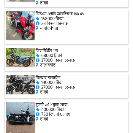
ঢাকা
টিভিএস এপাচি আরটিআর 160 4V
158000 টাকা
গ্রীন টাইগার (Green Tiger)
28 কিলো চলেছে
নারায়ণগঞ্জ
বীটল বোল্ট (Beetle Bolt)
হিরো ইগ্নিটর 125
68000 টাকা
37000 কিলো চলেছে
বেনেলি (Benelli)
বাগেরহাট
জিক্সার মনোটোন
140000 টাকা
বেনেট (Bennett)
27000 কিলো চলেছে
ঢাকা
বুলেট ৩৫০ ব্লাক গোল্ড
400000 টাকা
বিএমডাব্লিউ (BMW)
750 কিলো চলেছে
ঢাকা
রয়েল এনফিল্ড (Royal Enfield)