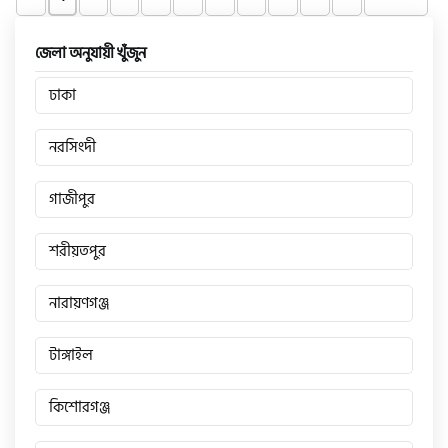
জেলা অনুযায়ী খুঁজুন
ঢাকা
নরসিংদী
গাজীপুর
শরীয়তপুর
নারায়ণগঞ্জ
টাঙ্গাইল
কিশোরগঞ্জ