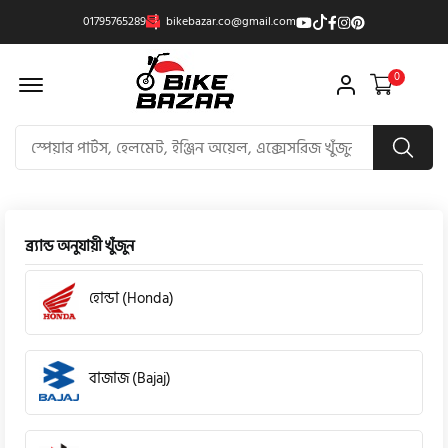
01795765289
bikebazar.co@gmail.com
Offcanvas Menu Open
0
ব্র্যান্ড অনুযায়ী খুঁজুন
হোন্ডা (Honda)
বাজাজ (Bajaj)