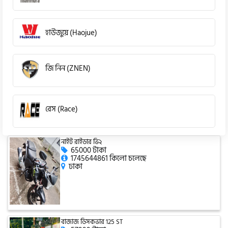
হাউজুয়ে (Haojue)
জি নিন (ZNEN)
রেস (Race)
নাইট রাইডার ভি২
কিওয়ে (KeeWay)
65000 টাকা
1745644861 কিলো চলেছে
ঢাকা
পেগাসাস (Pagasus)
বাজাজ ডিসকভার 125 ST