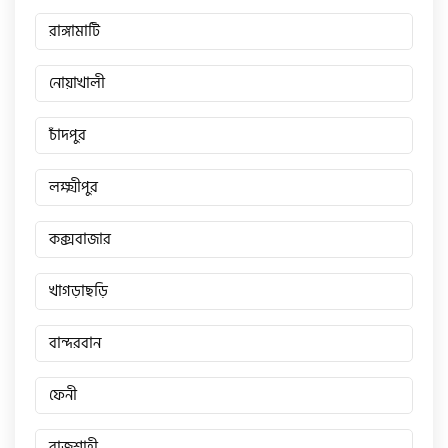
রাঙ্গামাটি
নোয়াখালী
চাঁদপুর
লক্ষ্মীপুর
কক্সবাজার
খাগড়াছড়ি
বান্দরবান
ফেনী
রাজশাহী