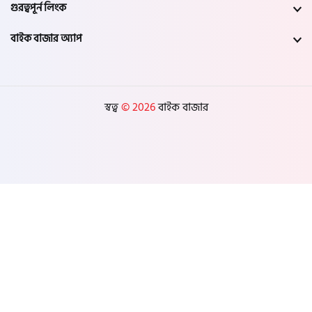
গুরত্বপূর্ন লিংক
যশোর
বাইক বাজার অ্যাপ
সাতক্ষীরা
মেহেরপুর
স্বত্ব
© 2026
বাইক বাজার
নড়াইল
চুয়াডাঙ্গা
কুষ্টিয়া
মাগুরা
বাগেরহাট
ঝিনাইদহ