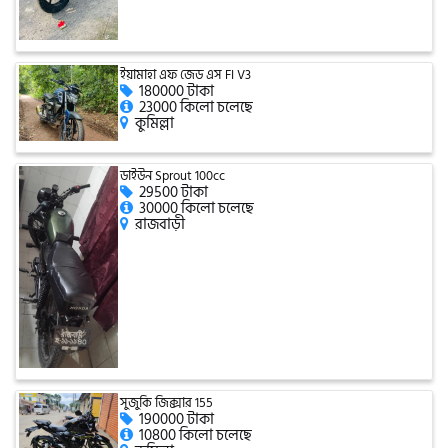
টারো
ইয়ামাহা এফ জেড এস FI V3
180000 টাকা
স্পীডার (Speeder)
23000 কিলো চলেছে
কুমিল্লা
এমা (Emma)
ডাইউন Sprout 100cc
29500 টাকা
30000 কিলো চলেছে
রাজবাড়ী
SINSKI
জিংফু
জোনটেস
সুজুকি জিক্সার 155
190000 টাকা
10800 কিলো চলেছে