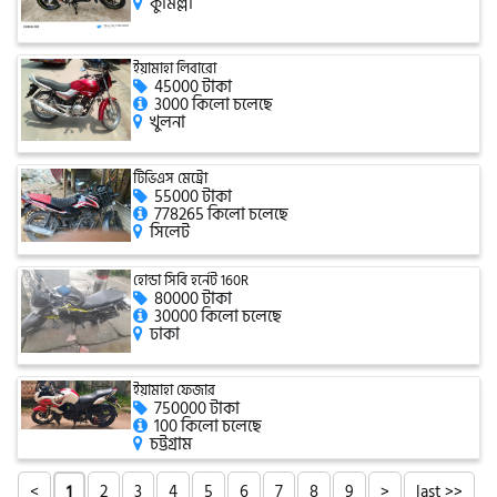
কুমিল্লা
সিঙ্গার
ইয়ামাহা লিবারো
এফবি মনডিয়াল
45000 টাকা
3000 কিলো চলেছে
খুলনা
ডায়াং
টিভিএস মেট্রো
55000 টাকা
778265 কিলো চলেছে
সিলেট
গুড হুইল
হোন্ডা সিবি হর্নেট 160R
80000 টাকা
30000 কিলো চলেছে
ঢাকা
ইয়ামাহা ফেজার
750000 টাকা
100 কিলো চলেছে
চট্টগ্রাম
<
2
3
4
5
6
7
8
9
>
last >>
1