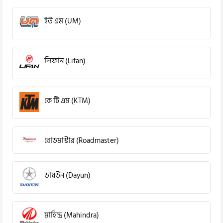
ইউ এম (UM)
লিফান (Lifan)
কে টি এম (KTM)
রোডমাস্টার (Roadmaster)
ডায়উন (Dayun)
মাহিন্দ্র (Mahindra)