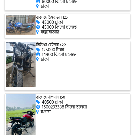
80000 কিলো চলেছে
ঢাকা
বাজাজ ডিসকভার 125
এফকেএম (FKM)
45000 টাকা
45000 কিলো চলেছে
কক্সবাজার
হারলি ডেভিডসন
টিভিএস রেইডার ১২৫
125000 টাকা
14900 কিলো চলেছে
ঢাকা
রিগাল র‍্যাপটার (Regal Raptor)
অ্যাটলাস জংশেন
বাজাজ পালসার 150
40500 টাকা
পিএইচপি (PHP)
1600293388 কিলো চলেছে
বগুড়া
জিপিএক্স (GPX)