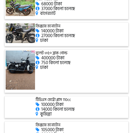
68000 টাকা
37000 কিলো চলেছে
বাগেরহাট
গ্রীন টাইগার (Green Tiger)
জিক্সার মনোটোন
140000 টাকা
27000 কিলো চলেছে
ঢাকা
বীটল বোল্ট (Beetle Bolt)
বুলেট ৩৫০ ব্লাক গোল্ড
400000 টাকা
বেনেলি (Benelli)
750 কিলো চলেছে
ঢাকা
বেনেট (Bennett)
টিভিএস মেট্রো প্লাস 110cc
100000 টাকা
14000 কিলো চলেছে
বিএমডাব্লিউ (BMW)
কুমিল্লা
জিক্সার মনোটোন
105000 টাকা
রয়েল এনফিল্ড (Royal Enfield)