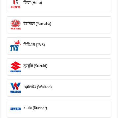
হিরো (Hero)
ইয়ামাহা (Yamaha)
টিভিএস (TVS)
সুজুকি (Suzuki)
ওয়ালটন (Walton)
রানার (Runner)