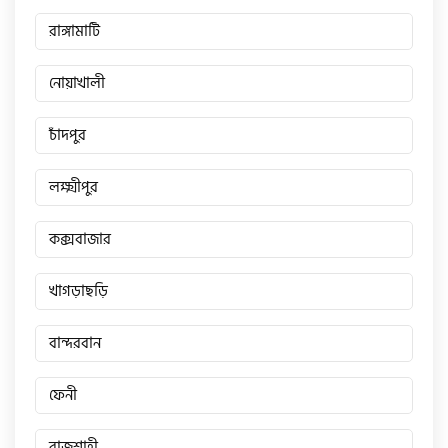
রাঙ্গামাটি
নোয়াখালী
চাঁদপুর
লক্ষ্মীপুর
কক্সবাজার
খাগড়াছড়ি
বান্দরবান
ফেনী
রাজশাহী