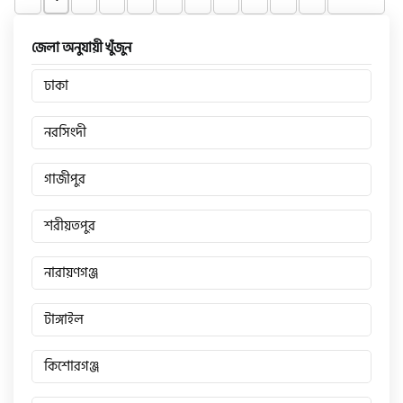
জেলা অনুযায়ী খুঁজুন
ঢাকা
নরসিংদী
গাজীপুর
শরীয়তপুর
নারায়ণগঞ্জ
টাঙ্গাইল
কিশোরগঞ্জ