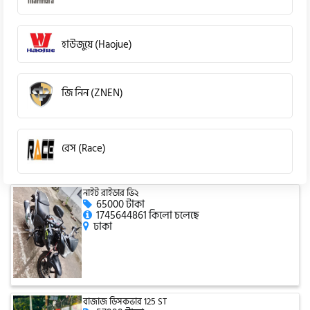
হাউজুয়ে (Haojue)
জি নিন (ZNEN)
রেস (Race)
নাইট রাইডার ভি২
কিওয়ে (KeeWay)
65000 টাকা
1745644861 কিলো চলেছে
ঢাকা
পেগাসাস (Pagasus)
বাজাজ ডিসকভার 125 ST