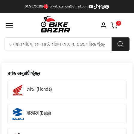
01795765289
bikebazar.co@gmail.com
Offcanvas Menu Open
0
ব্র্যান্ড অনুযায়ী খুঁজুন
হোন্ডা (Honda)
বাজাজ (Bajaj)