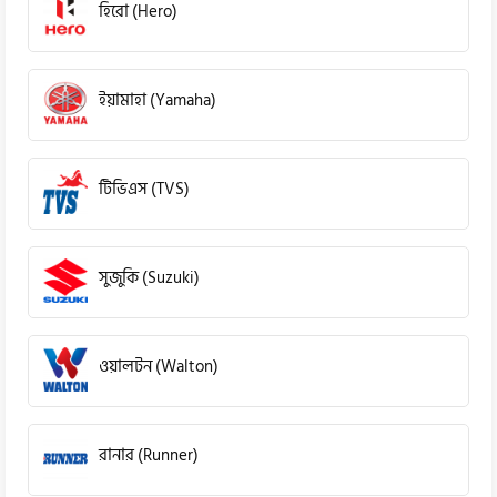
হিরো (Hero)
ইয়ামাহা (Yamaha)
টিভিএস (TVS)
সুজুকি (Suzuki)
ওয়ালটন (Walton)
রানার (Runner)