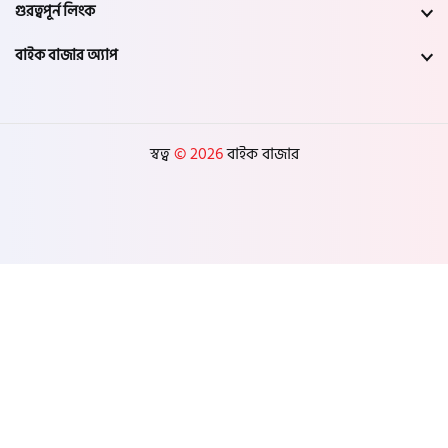
গুরত্বপূর্ন লিংক
যশোর
বাইক বাজার অ্যাপ
সাতক্ষীরা
মেহেরপুর
স্বত্ব
© 2026
বাইক বাজার
নড়াইল
চুয়াডাঙ্গা
কুষ্টিয়া
মাগুরা
বাগেরহাট
ঝিনাইদহ