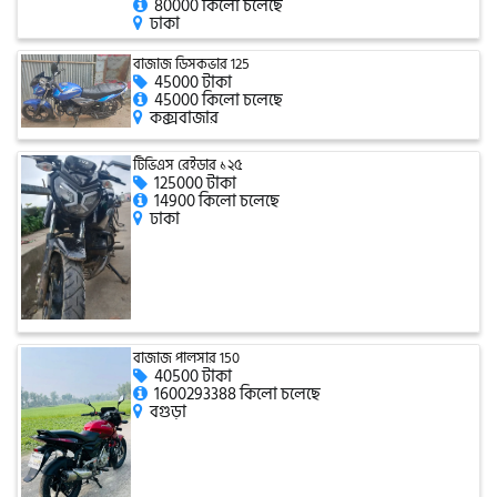
80000 কিলো চলেছে
ঢাকা
বাজাজ ডিসকভার 125
এফকেএম (FKM)
45000 টাকা
45000 কিলো চলেছে
কক্সবাজার
হারলি ডেভিডসন
টিভিএস রেইডার ১২৫
125000 টাকা
14900 কিলো চলেছে
ঢাকা
রিগাল র‍্যাপটার (Regal Raptor)
অ্যাটলাস জংশেন
বাজাজ পালসার 150
40500 টাকা
পিএইচপি (PHP)
1600293388 কিলো চলেছে
বগুড়া
জিপিএক্স (GPX)