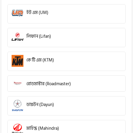
ইউ এম (UM)
লিফান (Lifan)
কে টি এম (KTM)
রোডমাস্টার (Roadmaster)
ডায়উন (Dayun)
মাহিন্দ্র (Mahindra)