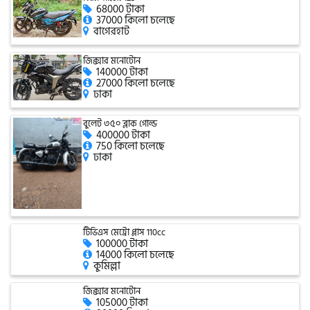
68000 টাকা
37000 কিলো চলেছে
বাগেরহাট
গ্রীন টাইগার (Green Tiger)
জিক্সার মনোটোন
140000 টাকা
27000 কিলো চলেছে
ঢাকা
বীটল বোল্ট (Beetle Bolt)
বুলেট ৩৫০ ব্লাক গোল্ড
400000 টাকা
বেনেলি (Benelli)
750 কিলো চলেছে
ঢাকা
বেনেট (Bennett)
টিভিএস মেট্রো প্লাস 110cc
100000 টাকা
14000 কিলো চলেছে
বিএমডাব্লিউ (BMW)
কুমিল্লা
জিক্সার মনোটোন
105000 টাকা
রয়েল এনফিল্ড (Royal Enfield)