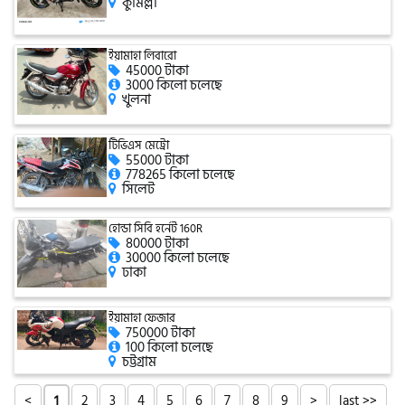
কুমিল্লা
সিঙ্গার
ইয়ামাহা লিবারো
এফবি মনডিয়াল
45000 টাকা
3000 কিলো চলেছে
খুলনা
ডায়াং
টিভিএস মেট্রো
55000 টাকা
778265 কিলো চলেছে
সিলেট
গুড হুইল
হোন্ডা সিবি হর্নেট 160R
80000 টাকা
30000 কিলো চলেছে
ঢাকা
ইয়ামাহা ফেজার
750000 টাকা
100 কিলো চলেছে
চট্টগ্রাম
<
2
3
4
5
6
7
8
9
>
last >>
1