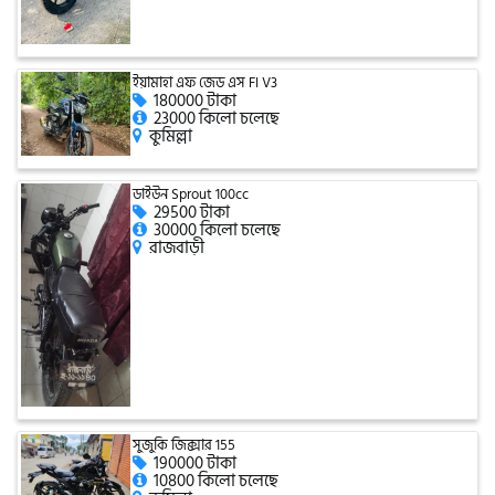
টারো
ইয়ামাহা এফ জেড এস FI V3
180000 টাকা
স্পীডার (Speeder)
23000 কিলো চলেছে
কুমিল্লা
এমা (Emma)
ডাইউন Sprout 100cc
29500 টাকা
30000 কিলো চলেছে
রাজবাড়ী
SINSKI
জিংফু
জোনটেস
সুজুকি জিক্সার 155
190000 টাকা
10800 কিলো চলেছে