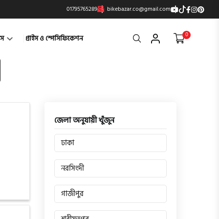
01795765289
bikebazar.co@gmail.com
0
Search
্টস
প্রাইস ও স্পেসিফিকেশন
জেলা অনুযায়ী খুঁজুন
ঢাকা
নরসিংদী
গাজীপুর