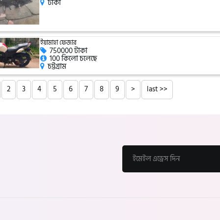
ঢাকা
ইয়ামাহা ফেজার
750000 টাকা
100 কিলো চলেছে
চট্টগ্রাম
2
3
4
5
6
7
8
9
>
last >>