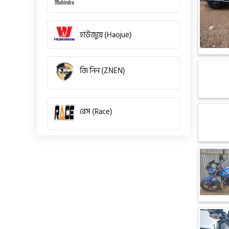
হাউজুয়ে (Haojue)
জি নিন (ZNEN)
রেস (Race)
কিওয়ে (KeeWay)
পেগাসাস (Pagasus)