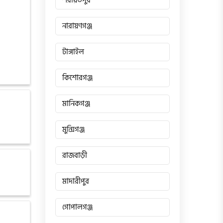
শরীয়তপুর
নারায়ণগঞ্জ
টাঙ্গাইল
কিশোরগঞ্জ
মানিকগঞ্জ
মুন্সিগঞ্জ
রাজবাড়ী
মাদারীপুর
গোপালগঞ্জ