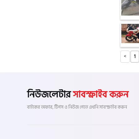
টারো
স্পীডার (Speeder)
এমা (Emma)
<
1
SINSKI
নিউজলেটার
সাবস্ক্রাইব করুন
জিংফু
বাইকের অফার, টিপস ও নিউজ পেতে এখনি সাবস্ক্রাইব করুন
জোনটেস