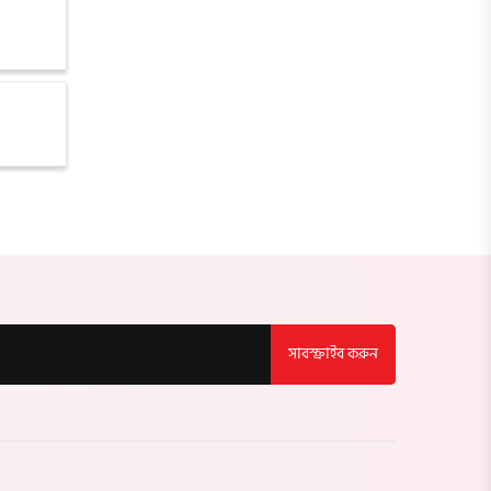
লালমনিরহাট
নীলফামারী
গাইবান্ধা
ঠাকুরগাঁও
কুড়িগ্রাম
ময়মনসিংহ
সাবস্ক্রাইব করুন
শেরপুর
জামালপুর
নেত্রকোণা