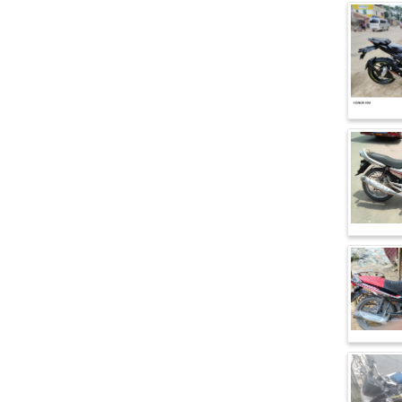
এফকেএম (FKM)
হারলি ডেভিডসন
রিগাল র‍্যাপটার (Regal Raptor)
অ্যাটলাস জংশেন
পিএইচপি (PHP)
জিপিএক্স (GPX)