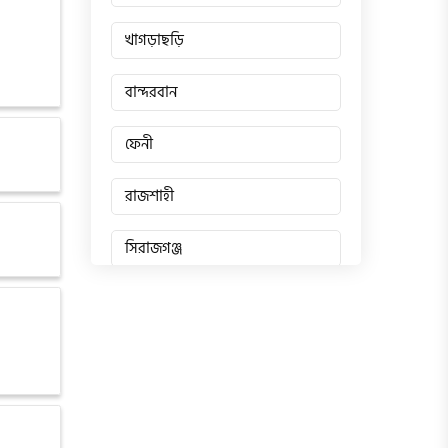
খাগড়াছড়ি
বান্দরবান
ফেনী
রাজশাহী
সিরাজগঞ্জ
জয়পুরহাট
চাঁপাইনবাবগঞ্জ
পাবনা