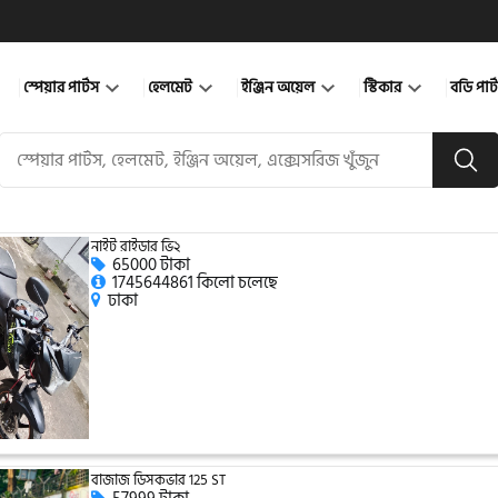
স্পেয়ার পার্টস
হেলমেট
ইঞ্জিন অয়েল
স্টিকার
বডি পার
নাইট রাইডার ভি২
65000 টাকা
1745644861 কিলো চলেছে
ঢাকা
বাজাজ ডিসকভার 125 ST