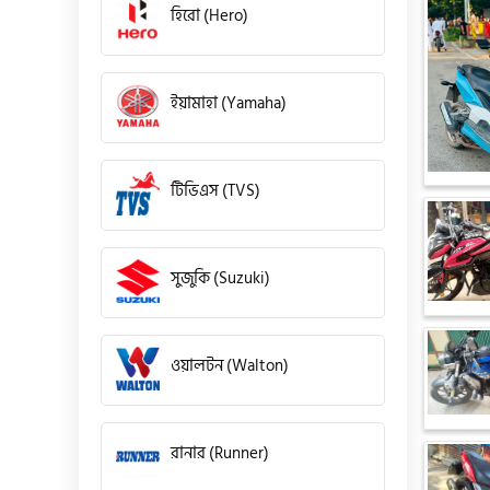
হিরো (Hero)
ইয়ামাহা (Yamaha)
টিভিএস (TVS)
সুজুকি (Suzuki)
ওয়ালটন (Walton)
রানার (Runner)