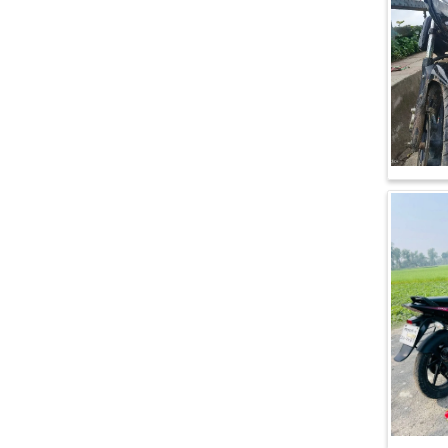
এইচ পাওয়ার (H. Power)
আকিজ (Akij)
জারা (Zaara)
কাওয়াসাকি (Kawasaki)
এস ওয়াই এম (SYM)
এপ্রিলিয়া (Aprilia)