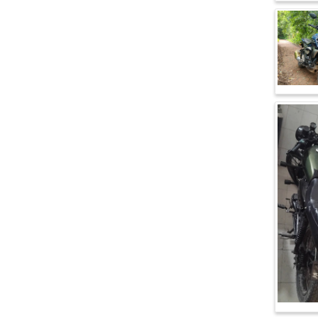
ভেসপা (Vespa)
গ্রীন টাইগার (Green Tiger)
বীটল বোল্ট (Beetle Bolt)
বেনেলি (Benelli)
বেনেট (Bennett)
বিএমডাব্লিউ (BMW)
রয়েল এনফিল্ড (Royal Enfield)