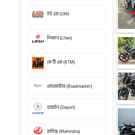
ইউ এম (UM)
লিফান (Lifan)
কে টি এম (KTM)
রোডমাস্টার (Roadmaster)
ডায়উন (Dayun)
মাহিন্দ্র (Mahindra)