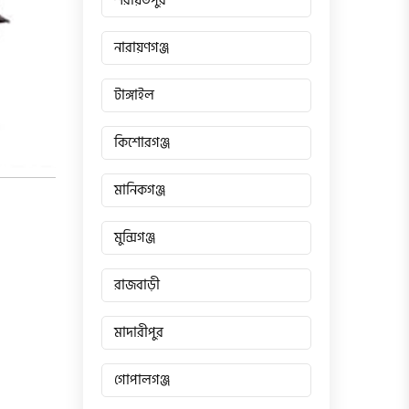
শরীয়তপুর
নারায়ণগঞ্জ
টাঙ্গাইল
কিশোরগঞ্জ
মানিকগঞ্জ
মুন্সিগঞ্জ
রাজবাড়ী
মাদারীপুর
গোপালগঞ্জ