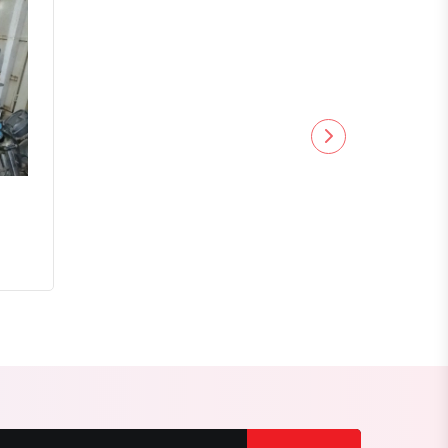
বগুড়া
নাটোর
নওগাঁ
খুলনা
যশোর
সাতক্ষীরা
মেহেরপুর
নড়াইল
চুয়াডাঙ্গা