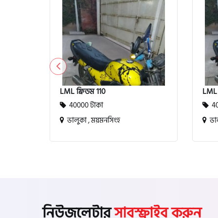
এইচ পাওয়ার (H. Power)
আকিজ (Akij)
জারা (Zaara)
LML ফ্রিডম 110
LML 
40000 টাকা
40
কাওয়াসাকি (Kawasaki)
ভালুকা , ময়মনসিংহ
ভাল
এস ওয়াই এম (SYM)
এপ্রিলিয়া (Aprilia)
নিউজলেটার
সাবস্ক্রাইব করুন