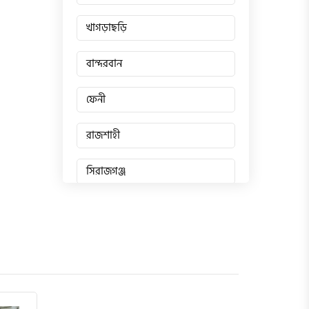
খাগড়াছড়ি
বান্দরবান
ফেনী
রাজশাহী
সিরাজগঞ্জ
জয়পুরহাট
চাঁপাইনবাবগঞ্জ
পাবনা