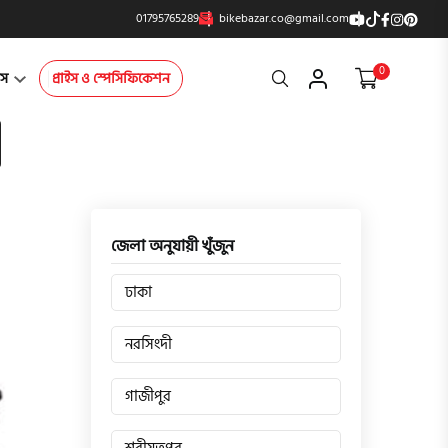
01795765289
bikebazar.co@gmail.com
0
Search
্টস
প্রাইস ও স্পেসিফিকেশন
জেলা অনুযায়ী খুঁজুন
ঢাকা
নরসিংদী
গাজীপুর