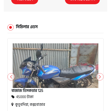
সিমিলার এডস
বাজাজ ডিসকভার 125
45000 টাকা
কুতুবদিয়া, কক্সবাজার