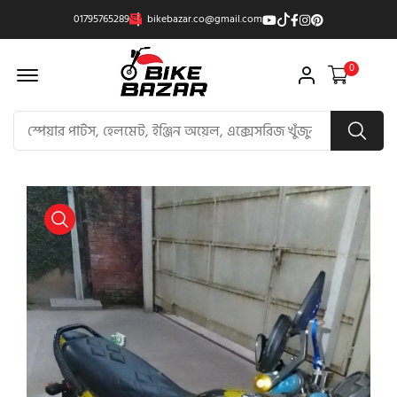
01795765289
bikebazar.co@gmail.com
Offcanvas Menu Open
0
product view