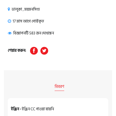
ভালুকা , ময়মনসিংহ
17 মাস আগে পোস্টকৃত
বিজ্ঞাপনটি 583 জন দেখেছেন
শেয়ার করুন:
বিবরণ
ইঞ্জিন -
ইঞ্জিন CC পাওয়া যায়নি