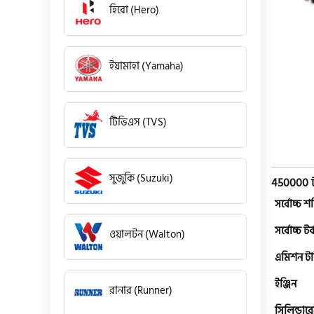
হিরো (Hero)
ইয়ামাহা (Yamaha)
টিভিএস (TVS)
সুজুকি (Suzuki)
450000 
সর্বোচ্চ শক
সর্বোচ্চ টর্
ওয়ালটন (Walton)
এমিশন ট
ইঞ্জিন
রানার (Runner)
সিলিন্ডারে