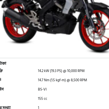
টাকা
্তি
14.2 kW (19.3 PS) @ 10,000 RPM
ক
14.7 Nm (1.5 kgf-m) @ 8,500 RPM
াইপ
BS-VI
155 cc
র সংখ্যা
1