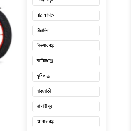
শরীয়তপুর
নারায়ণগঞ্জ
টাঙ্গাইল
কিশোরগঞ্জ
মানিকগঞ্জ
মুন্সিগঞ্জ
রাজবাড়ী
মাদারীপুর
গোপালগঞ্জ