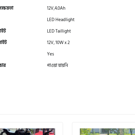
 সক্ষমতা
12V,4.0Ah
LED Headlight
াইট
LED Taillight
লাইট
12V, 10W x 2
Yes
চার
পাওয়া যায়নি