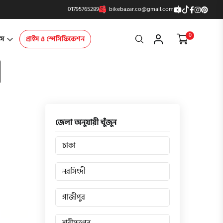
01795765289
bikebazar.co@gmail.com
0
Search
্টস
প্রাইস ও স্পেসিফিকেশন
জেলা অনুযায়ী খুঁজুন
ঢাকা
নরসিংদী
গাজীপুর