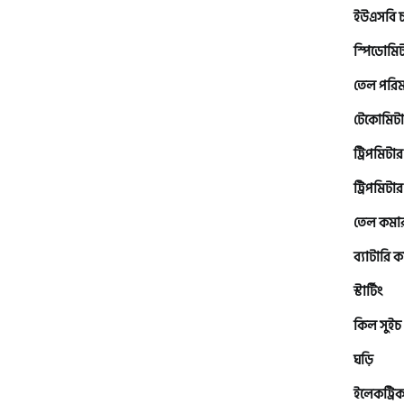
ভেসপা (Vespa)
ইউএসবি চার
স্পিডোমি
গ্রীন টাইগার (Green Tiger)
তেল পরি
টেকোমিট
বীটল বোল্ট (Beetle Bolt)
ট্রিপমিটার
ট্রিপমিটার
বেনেলি (Benelli)
তেল কমা
বেনেট (Bennett)
ব্যাটারি
স্টার্টিং
কিল সুইচ
বিএমডাব্লিউ (BMW)
ঘড়ি
ইলেকট্রিক
রয়েল এনফিল্ড (Royal Enfield)