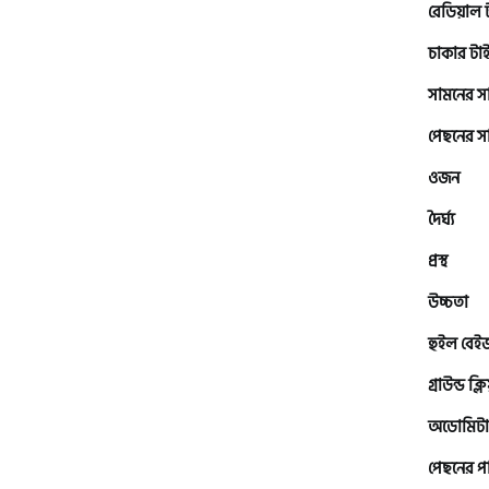
এইচ পাওয়ার (H. Power)
রেডিয়াল 
চাকার টা
সামনের 
আকিজ (Akij)
পেছনের 
জারা (Zaara)
ওজন
দৈর্ঘ্য
প্রস্থ
কাওয়াসাকি (Kawasaki)
উচ্চতা
এস ওয়াই এম (SYM)
হুইল বেই
গ্রাউন্ড ক্ল
এপ্রিলিয়া (Aprilia)
অডোমিটা
পেছনের প