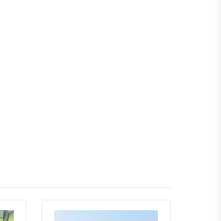
বরগুনা
সিলেট
মৌলভীবাজার
হবিগঞ্জ
সুনামগঞ্জ
রংপুর
পঞ্চগড়
দিনাজপুর