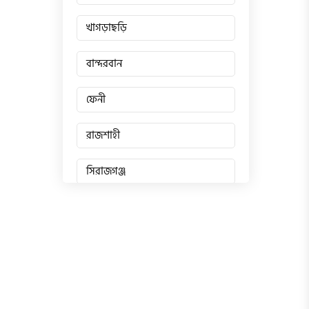
খাগড়াছড়ি
বান্দরবান
ফেনী
রাজশাহী
সিরাজগঞ্জ
জয়পুরহাট
চাঁপাইনবাবগঞ্জ
পাবনা