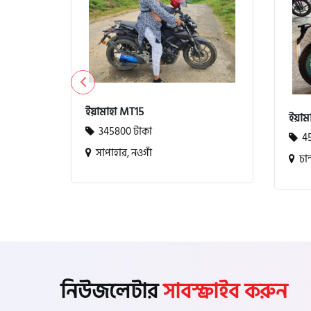
টারো
স্পীডার (Speeder)
ইয়ামাহা MT15
ইয়াম
এমা (Emma)
345800 টাকা
45
সাপাহার, নওগাঁ
চান্
SINSKI
জিংফু
জোনটেস
নিউজলেটার
সাবস্ক্রাইব করুন