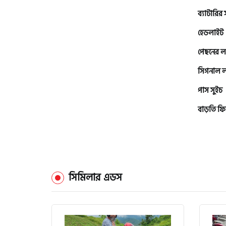
ব্যাটারির
হেডলাইট
এফকেএম (FKM)
পেছনের ল
হারলি ডেভিডসন
সিগনাল 
পাস সুইচ
রিগাল র‍্যাপটার (Regal Raptor)
বাড়তি ফি
অ্যাটলাস জংশেন
পিএইচপি (PHP)
সিমিলার এডস
জিপিএক্স (GPX)