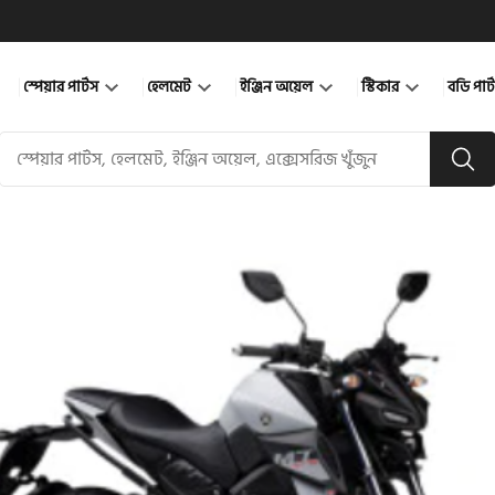
স্পেয়ার পার্টস
হেলমেট
ইঞ্জিন অয়েল
স্টিকার
বডি পার