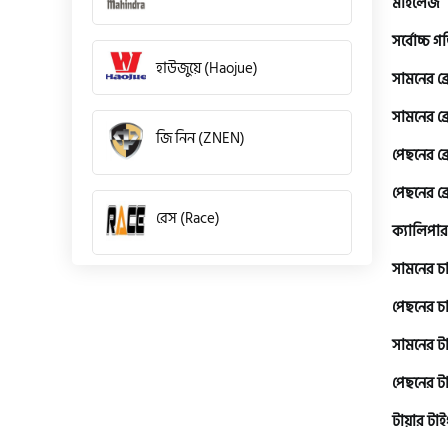
মাইলেজ
সর্বোচ্চ গ
হাউজুয়ে (Haojue)
সামনের ব্
সামনের ব্
জি নিন (ZNEN)
পেছনের ব্
পেছনের ব্
রেস (Race)
ক্যালিপার
সামনের চ
কিওয়ে (KeeWay)
পেছনের চ
সামনের ট
পেগাসাস (Pagasus)
পেছনের ট
টায়ার টা