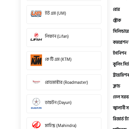
বোর
ইউ এম (UM)
স্ট্রোক
সিলিন্ডারে
লিফান (Lifan)
কমপ্রেশন
ইগনিশন
কে টি এম (KTM)
কুলিং সিস্
ট্রান্সমিশন
রোডমাস্টার (Roadmaster)
ক্লাচ
তেল সরবরা
ডায়উন (Dayun)
জ্বালানী 
রিজার্ভ ট্যা
মাহিন্দ্র (Mahindra)