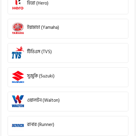
হিরো (Hero)
ইয়ামাহা (Yamaha)
টিভিএস (TVS)
সুজুকি (Suzuki)
ওয়ালটন (Walton)
রানার (Runner)