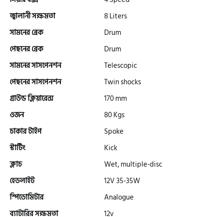
জ্বালানী সক্ষমতা
8 Liters
সামনের ব্রেক
Drum
গ্রীন টাইগার (Green Tiger)
পেছনের ব্রেক
Drum
সামনের সাসপেনশন
Telescopic
বীটল বোল্ট (Beetle Bolt)
পেছনের সাসপেনশন
Twin shocks
গ্রাউন্ড ক্লিয়ারেন্স
170 mm
বেনেলি (Benelli)
ওজন
80 Kgs
চাকার টাইপ
Spoke
বেনেট (Bennett)
স্টার্টিং
Kick
ক্লাচ
Wet, multiple-disc
বিএমডাব্লিউ (BMW)
হেডলাইট
12V 35-35W
স্পিডোমিটার
Analogue
রয়েল এনফিল্ড (Royal Enfield)
ব্যাটারির সক্ষমতা
12v