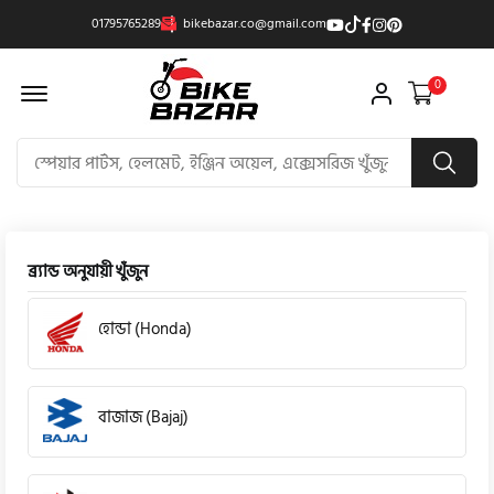
01795765289
bikebazar.co@gmail.com
Offcanvas Menu Open
0
ব্র্যান্ড অনুযায়ী খুঁজুন
হোন্ডা (Honda)
বাজাজ (Bajaj)