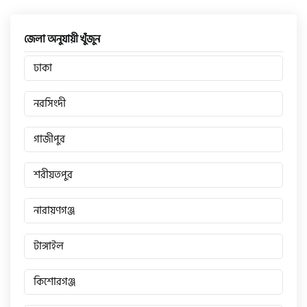
জেলা অনুযায়ী খুঁজুন
এফকেএম (FKM)
ঢাকা
হারলি ডেভিডসন
নরসিংদী
রিগাল র‍্যাপটার (Regal Raptor)
গাজীপুর
শরীয়তপুর
অ্যাটলাস জংশেন
নারায়ণগঞ্জ
পিএইচপি (PHP)
টাঙ্গাইল
কিশোরগঞ্জ
জিপিএক্স (GPX)