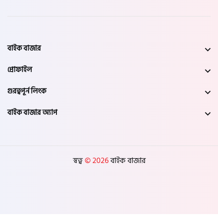
যশোর
সাতক্ষীরা
বাইক বাজার
মেহেরপুর
প্রোফাইল
নড়াইল
গুরত্বপূর্ন লিংক
বাইক বাজার অ্যাপ
চুয়াডাঙ্গা
কুষ্টিয়া
স্বত্ব
© 2026
বাইক বাজার
মাগুরা
বাগেরহাট
ঝিনাইদহ