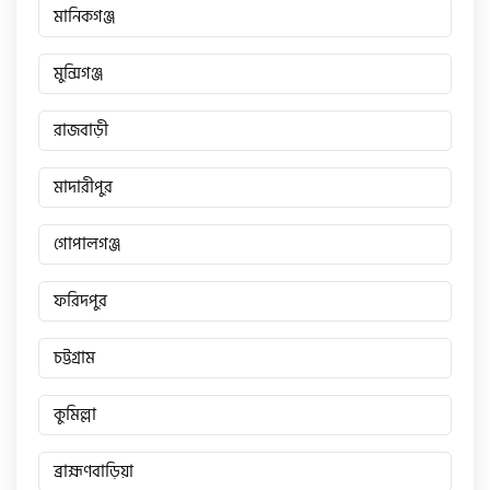
মানিকগঞ্জ
টারো
মুন্সিগঞ্জ
স্পীডার (Speeder)
রাজবাড়ী
মাদারীপুর
এমা (Emma)
গোপালগঞ্জ
SINSKI
ফরিদপুর
জিংফু
চট্টগ্রাম
কুমিল্লা
জোনটেস
ব্রাহ্মণবাড়িয়া