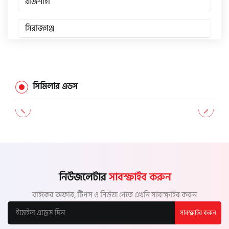
রাজশাহী
সিরাজগঞ্জ
জয়পুরহাট
চাঁপাইনবাবগঞ্জ
সিমিলার এডস
পাবনা
বগুড়া
নাটোর
নিউজলেটার
সাবস্ক্রাইব করুন
নওগাঁ
বাইকের অফার, টিপস ও নিউজ পেতে এখনি সাবস্ক্রাইব করুন
সাবস্ক্রাইব করুন
খুলনা