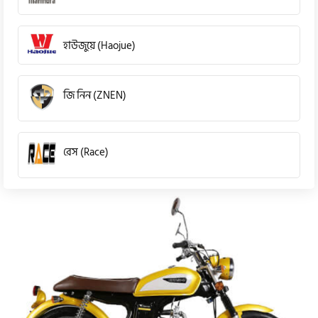
হাউজুয়ে (Haojue)
জি নিন (ZNEN)
রেস (Race)
কিওয়ে (KeeWay)
পেগাসাস (Pagasus)