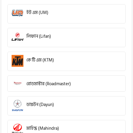
ইউ এম (UM)
লিফান (Lifan)
কে টি এম (KTM)
রোডমাস্টার (Roadmaster)
ডায়উন (Dayun)
মাহিন্দ্র (Mahindra)