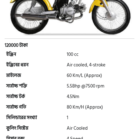
এইচ পাওয়ার (H. Power)
আকিজ (Akij)
120000 টাকা
জারা (Zaara)
ইঞ্জিন
100 cc
ইঞ্জিনের ধরন
Air cooled, 4-stroke
কাওয়াসাকি (Kawasaki)
মাইলেজ
60 Km/L (Approx)
সর্বোচ্চ শক্তি
5.5Bhp @7500 rpm
এস ওয়াই এম (SYM)
সর্বোচ্চ টর্ক
4.5Nm
সর্বোচ্চ গতি
80 Km/H (Approx)
এপ্রিলিয়া (Aprilia)
সিলিন্ডারের সংখ্যা
1
কুলিং সিস্টেম
Air Cooled
ভেসপা (Vespa)
গিয়ার বক্স
4 Speed