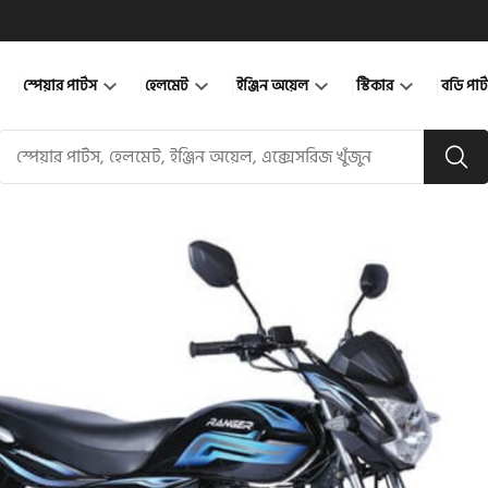
স্পেয়ার পার্টস
হেলমেট
ইঞ্জিন অয়েল
স্টিকার
বডি পার