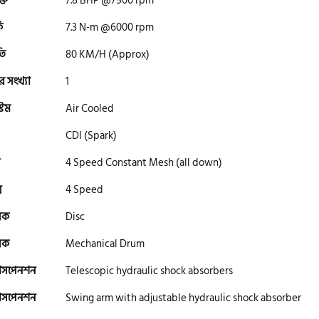
্তি
7.8 BHP @7500 rpm
ক
7.3 N-m @6000 rpm
তি
80 KM/H (Approx)
র সংখ্যা
1
টেম
Air Cooled
CDI (Spark)
4 Speed Constant Mesh (all down)
স
4 Speed
রেক
Disc
রেক
Mechanical Drum
সাসপেনশন
Telescopic hydraulic shock absorbers
সাসপেনশন
Swing arm with adjustable hydraulic shock absorber