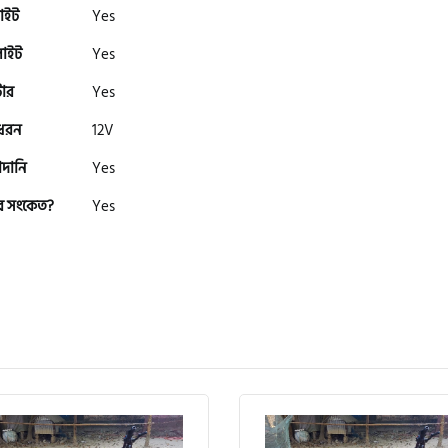
াইট
Yes
লাইট
Yes
টার
Yes
 ধরন
12V
াদানি
Yes
র সংকেত?
Yes