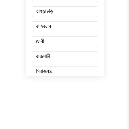
খাগড়াছড়ি
বান্দরবান
ফেনী
রাজশাহী
সিরাজগঞ্জ
জয়পুরহাট
চাঁপাইনবাবগঞ্জ
পাবনা