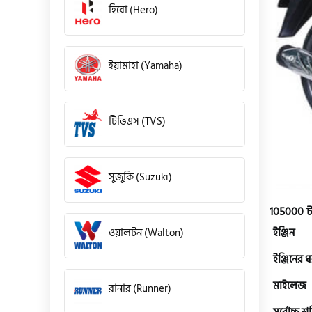
হিরো (Hero)
ইয়ামাহা (Yamaha)
টিভিএস (TVS)
সুজুকি (Suzuki)
105000 ট
ওয়ালটন (Walton)
ইঞ্জিন
ইঞ্জিনের 
মাইলেজ
রানার (Runner)