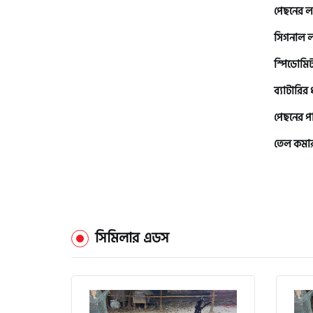
এইচ পাওয়ার (H. Power)
পেছনের ল
সিগনাল 
আকিজ (Akij)
স্পিডোমি
ব্যাটারির
জারা (Zaara)
পেছনের প
তেল কমা
কাওয়াসাকি (Kawasaki)
এস ওয়াই এম (SYM)
সিমিলার এডস
এপ্রিলিয়া (Aprilia)