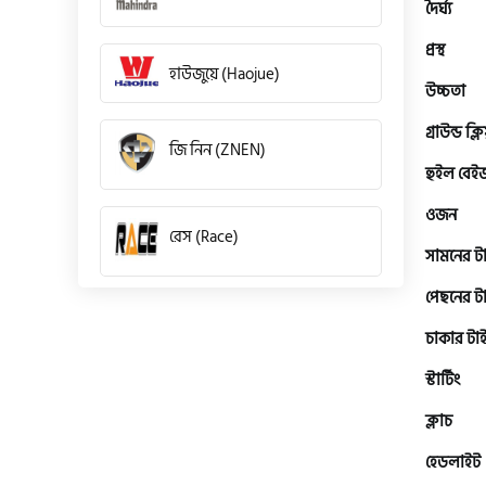
দৈর্ঘ্য
প্রস্থ
হাউজুয়ে (Haojue)
উচ্চতা
গ্রাউন্ড ক্ল
জি নিন (ZNEN)
হুইল বেই
ওজন
রেস (Race)
সামনের ট
পেছনের ট
কিওয়ে (KeeWay)
চাকার টা
স্টার্টিং
পেগাসাস (Pagasus)
ক্লাচ
হেডলাইট