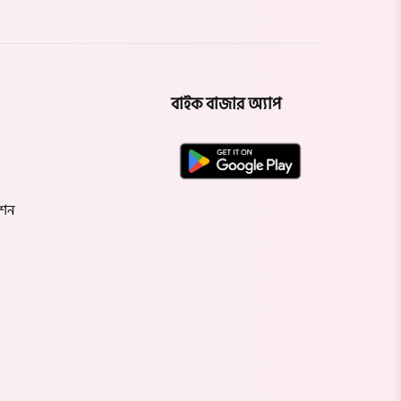
বরগুনা
সিলেট
বাইক বাজার অ্যাপ
মৌলভীবাজার
হবিগঞ্জ
েশন
সুনামগঞ্জ
রংপুর
পঞ্চগড়
দিনাজপুর