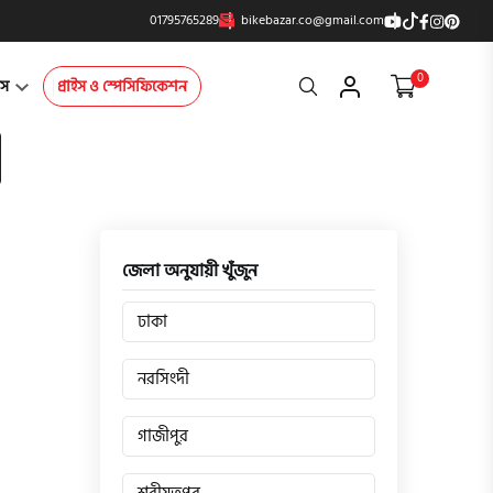
01795765289
bikebazar.co@gmail.com
0
Search
্টস
প্রাইস ও স্পেসিফিকেশন
জেলা অনুযায়ী খুঁজুন
ঢাকা
নরসিংদী
গাজীপুর