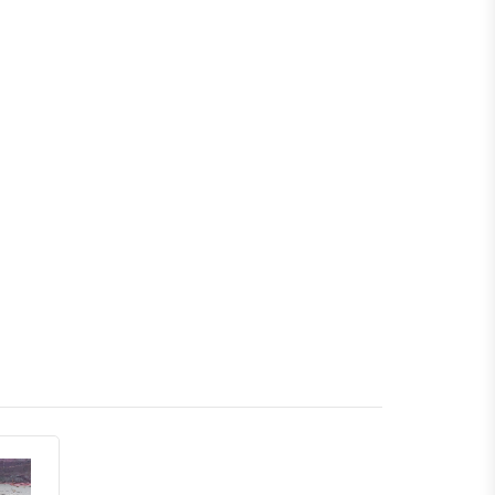
বগুড়া
নাটোর
নওগাঁ
খুলনা
যশোর
সাতক্ষীরা
মেহেরপুর
নড়াইল
চুয়াডাঙ্গা