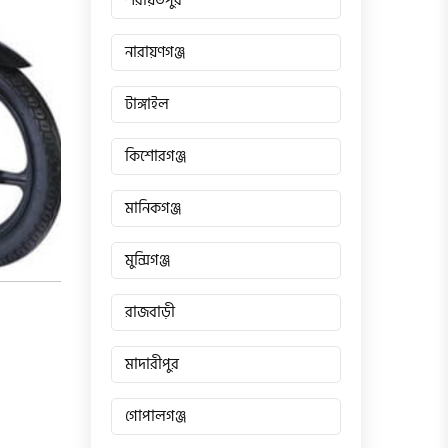
শরীয়তপুর
নারায়ণগঞ্জ
টাঙ্গাইল
কিশোরগঞ্জ
মানিকগঞ্জ
মুন্সিগঞ্জ
রাজবাড়ী
মাদারীপুর
গোপালগঞ্জ