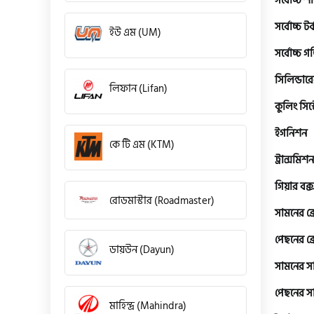
সর্বোচ্চ শক
সর্বোচ্চ টর্
ইউ এম (UM)
সর্বোচ্চ গ
সিলিন্ডারে
লিফান (Lifan)
কুলিং সিস্
ইগনিশন
কে টি এম (KTM)
ট্রান্সমিশন
গিয়ার বক্
রোডমাস্টার (Roadmaster)
সামনের ব্
পেছনের ব্
ডায়উন (Dayun)
সামনের 
পেছনের 
মাহিন্দ্র (Mahindra)