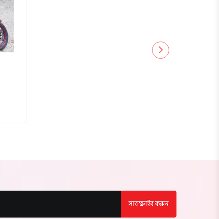
কুষ্টিয়া
মাগুরা
বাগেরহাট
ঝিনাইদহ
বরিশাল
ঝালকাঠি
পটুয়াখালী
পিরোজপুর
সাবস্ক্রাইব করুন
ভোলা