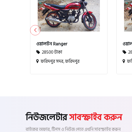
ভেসপা (Vespa)
গ্রীন টাইগার (Green Tiger)
বীটল বোল্ট (Beetle Bolt)
ওয়ালটন Ranger
ওয়া
28500 টাকা
28
ফরিদপুর সদর, ফরিদপুর
ফরি
বেনেলি (Benelli)
বেনেট (Bennett)
বিএমডাব্লিউ (BMW)
নিউজলেটার
সাবস্ক্রাইব করুন
বাইকের অফার, টিপস ও নিউজ পেতে এখনি সাবস্ক্রাইব করুন
রয়েল এনফিল্ড (Royal Enfield)