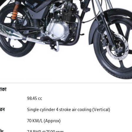
াকা
98.45 cc
ধরন
Single cylinder 4 stroke air cooling (Vertical)
70 KM/L (Approx)