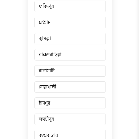
ফরিদপুর
চট্টগ্রাম
কুমিল্লা
ব্রাহ্মণবাড়িয়া
রাঙ্গামাটি
নোয়াখালী
চাঁদপুর
লক্ষ্মীপুর
কক্সবাজার