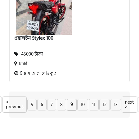
ওয়ালটন Stylex 100
45000 টাকা
ঢাকা
5 মাস আগে পোস্টকৃত
<
next
5
6
7
8
9
10
11
12
13
previous
>