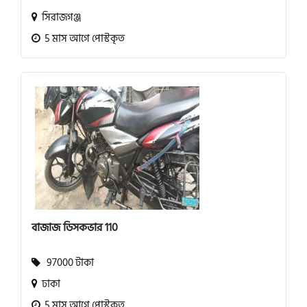
সিরাজগঞ্জ
5 মাস আগে পোস্টকৃত
বাজাজ ডিসকভার 110
97000 টাকা
ঢাকা
5 মাস আগে পোস্টকৃত