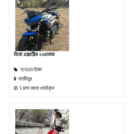
হিরো এক্সট্রিম ১২৫আর
151500 টাকা
গাজীপুর
5 মাস আগে পোস্টকৃত