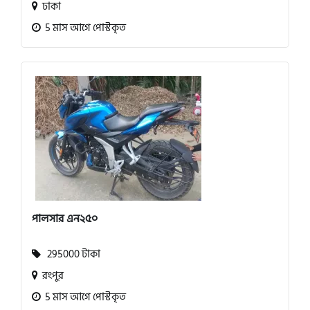
ঢাকা
5 মাস আগে পোস্টকৃত
পালসার এন২৫০
295000 টাকা
রংপুর
5 মাস আগে পোস্টকৃত