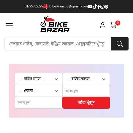
01795765289
bikebazar.co@gmail.com
Offcanvas Menu Open
0
বাইক খুঁজুন