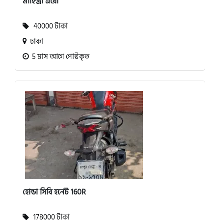
মাহিন্দ্রা এরো
40000 টাকা
ঢাকা
5 মাস আগে পোস্টকৃত
হোন্ডা সিবি হর্নেট 160R
178000 টাকা