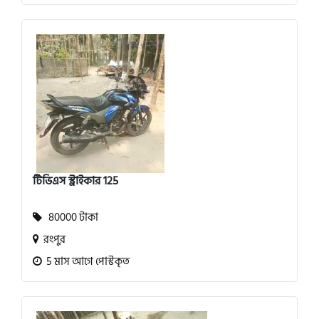
টিভিএস স্ট্রাইকার 125
80000 টাকা
রংপুর
5 মাস আগে পোস্টকৃত