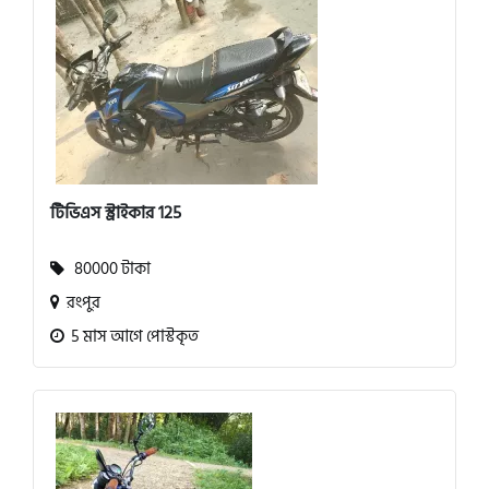
টিভিএস স্ট্রাইকার 125
80000 টাকা
রংপুর
5 মাস আগে পোস্টকৃত