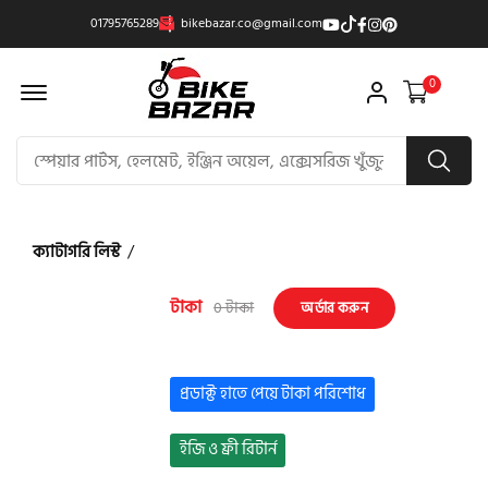
01795765289
bikebazar.co@gmail.com
Offcanvas Menu Open
0
ক্যাটাগরি লিস্ট
/
টাকা
0 টাকা
অর্ডার করুন
প্রডাক্ট হাতে পেয়ে টাকা পরিশোধ
ইজি ও ফ্রী রিটার্ন