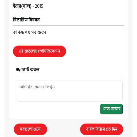
ইয়ার(সাল) -
2015
বিস্তারিত বিবরন
কাগজ পএ সব ওকে।
এই মডেলের স্পেসিফিকেশন
চ্যাট করুন
সেন্ড করুন
সবগুলো এডস
বাইক বিক্রির এড দিন