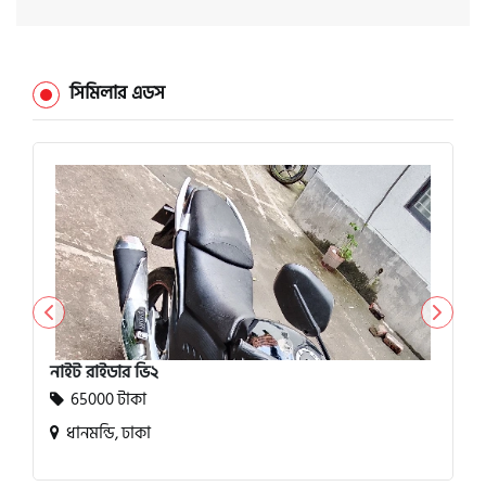
সিমিলার এডস
নাইট রাইডার ভি২
65000 টাকা
ধানমন্ডি, ঢাকা