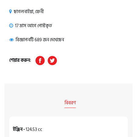
ছাগলনাইয়া, ফেনী
17 মাস আগে পোস্টকৃত
বিজ্ঞাপনটি 689 জন দেখেছেন
শেয়ার করুন:
বিবরণ
ইঞ্জিন -
124.53 cc