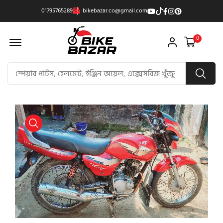
01795765289
bikebazar.co@gmail.com
Offcanvas Menu Open
0
product view