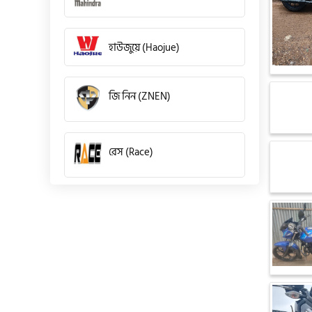
হাউজুয়ে (Haojue)
জি নিন (ZNEN)
রেস (Race)
কিওয়ে (KeeWay)
পেগাসাস (Pagasus)