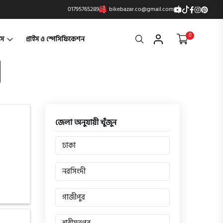
01795765289
bikebazar.co@gmail.com
0
Search
্টস
প্রাইস ও স্পেসিফিকেশন
জেলা অনুযায়ী খুঁজুন
ঢাকা
নরসিংদী
গাজীপুর