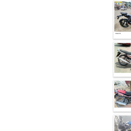
এফকেএম (FKM)
হারলি ডেভিডসন
রিগাল র‍্যাপটার (Regal Raptor)
অ্যাটলাস জংশেন
পিএইচপি (PHP)
জিপিএক্স (GPX)