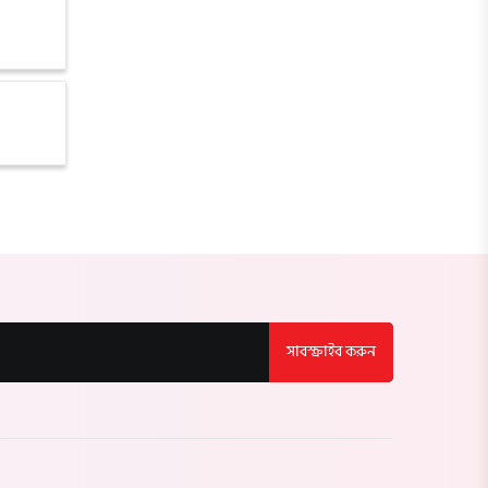
লালমনিরহাট
নীলফামারী
গাইবান্ধা
ঠাকুরগাঁও
কুড়িগ্রাম
ময়মনসিংহ
সাবস্ক্রাইব করুন
শেরপুর
জামালপুর
নেত্রকোণা