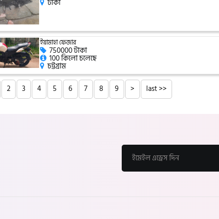
ঢাকা
ইয়ামাহা ফেজার
750000 টাকা
100 কিলো চলেছে
চট্টগ্রাম
2
3
4
5
6
7
8
9
>
last >>