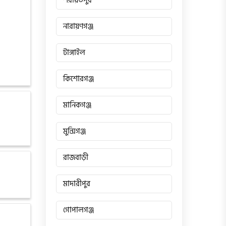
শরীয়তপুর
নারায়ণগঞ্জ
টাঙ্গাইল
কিশোরগঞ্জ
মানিকগঞ্জ
মুন্সিগঞ্জ
রাজবাড়ী
মাদারীপুর
গোপালগঞ্জ