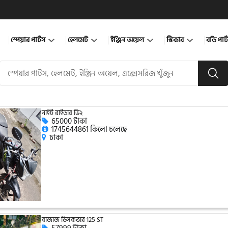
স্পেয়ার পার্টস
হেলমেট
ইঞ্জিন অয়েল
স্টিকার
বডি পার
নাইট রাইডার ভি২
65000 টাকা
1745644861 কিলো চলেছে
ঢাকা
বাজাজ ডিসকভার 125 ST