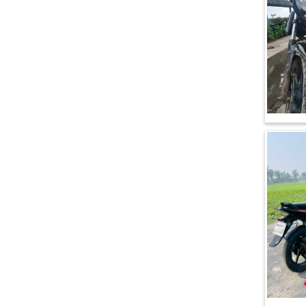
এইচ পাওয়ার (H. Power)
আকিজ (Akij)
জারা (Zaara)
কাওয়াসাকি (Kawasaki)
এস ওয়াই এম (SYM)
এপ্রিলিয়া (Aprilia)