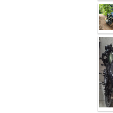
ভেসপা (Vespa)
গ্রীন টাইগার (Green Tiger)
বীটল বোল্ট (Beetle Bolt)
বেনেলি (Benelli)
বেনেট (Bennett)
বিএমডাব্লিউ (BMW)
রয়েল এনফিল্ড (Royal Enfield)