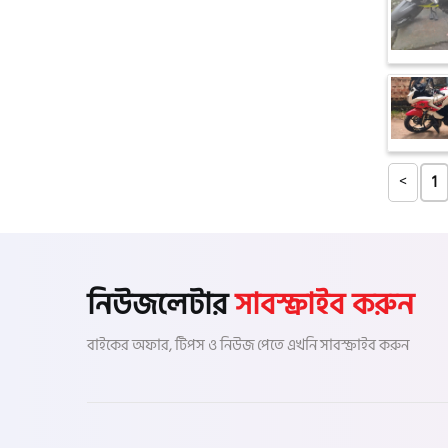
টারো
স্পীডার (Speeder)
এমা (Emma)
<
1
SINSKI
নিউজলেটার
সাবস্ক্রাইব করুন
জিংফু
বাইকের অফার, টিপস ও নিউজ পেতে এখনি সাবস্ক্রাইব করুন
জোনটেস