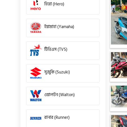
হিরো (Hero)
ইয়ামাহা (Yamaha)
টিভিএস (TVS)
সুজুকি (Suzuki)
ওয়ালটন (Walton)
রানার (Runner)