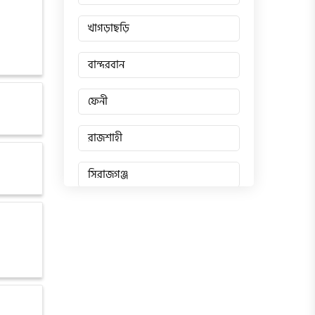
খাগড়াছড়ি
বান্দরবান
ফেনী
রাজশাহী
সিরাজগঞ্জ
জয়পুরহাট
চাঁপাইনবাবগঞ্জ
পাবনা