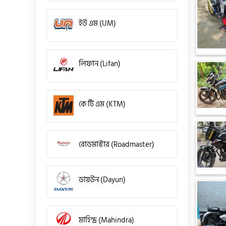
ইউ এম (UM)
লিফান (Lifan)
কে টি এম (KTM)
রোডমাস্টার (Roadmaster)
ডায়উন (Dayun)
মাহিন্দ্র (Mahindra)