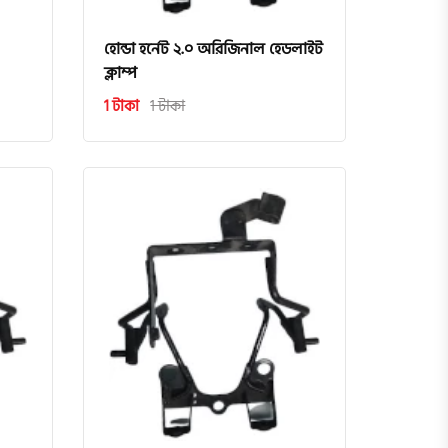
হোন্ডা হর্নেট ২.০ অরিজিনাল হেডলাইট
ক্লাম্প
1 টাকা
1 টাকা