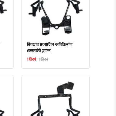
জিক্সার মনোটোন অরিজিনাল
হেডলাইট ক্লাম্প
1 টাকা
1 টাকা