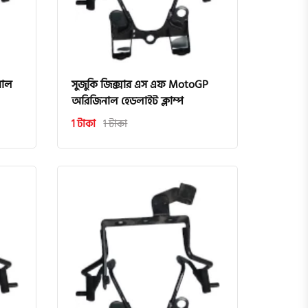
নাল
সুজুকি জিক্সার এস এফ MotoGP
অরিজিনাল হেডলাইট ক্লাম্প
1 টাকা
1 টাকা