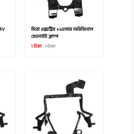
 4V
হিরো এক্সট্রিম ১২৫আর অরিজিনাল
হেডলাইট ক্লাম্প
1 টাকা
1 টাকা