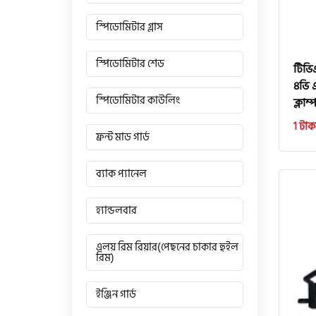
স্পিডোমিটার গ্লাস
স্পিডোমিটার শেড
টিভি
৪ভি
স্পিডোমিটার কাউলিং
ক্লাম্
1 টাক
ফ্রন্ট মাড গার্ড
ব্যাক প্যানেল
হ্যান্ডলবার
এলয় রিম রিয়ার(পেছনের চাকার হুইল
রিম)
ইঞ্জিন গার্ড