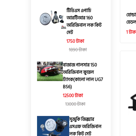
টিভিএস এপাচি
হোন্
আরটিআর 160
হেডলা
অরিজিনাল লক কিট
1 টাক
সেট
1750 টাকা
1890 টাকা
বাজাজ পালসার 150
অরিজিনাল ফুয়েল
ট্যাংক(কালো লাল UG7
BS6)
12500 টাকা
13000 টাকা
সুজুকি জিক্সার
এসএফ অরিজিনাল
লক কিট সেট