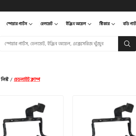
স্পেয়ার পার্টস
হেলমেট
ইঞ্জিন অয়েল
স্টিকার
বডি পার
 লিস্ট
/
হেডলাইট ক্লাম্প