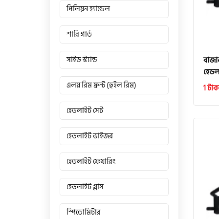
পিলিয়ন হ্যান্ডেল
শারি গার্ড
বাজা
সাইড স্ট্যান্ড
হেডলা
এলয় রিম ফ্রন্ট (হুইল রিম)
1 টাক
হেডলাইট সেট
হেডলাইট ভাইজর
হেডলাইট ফেয়ারিং
হেডলাইট গ্লাস
স্পিডোমিটার