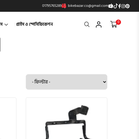
01795765289
bikebazar.co@gmail.com
0
Search
্টস
প্রাইস ও স্পেসিফিকেশন