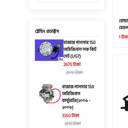
হোন্ড
হেডলা
ট্রেন্ডিং প্রডাক্টস
1 টাক
বাজাজ পালসার 150
অরিজিনাল লক কিট
সেট (UG7)
2670 টাকা
2970 টাকা
বাজাজ পালসার 150
অরিজিনাল
কার্বুরেটর(২০০৬ -
২০০৮)
3350 টাকা
3910 টাকা