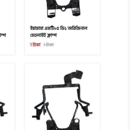
ইয়ামাহা এমটি১৫ ভি২ অরিজিনাল
ম্প
হেডলাইট ক্লাম্প
1 টাকা
1 টাকা