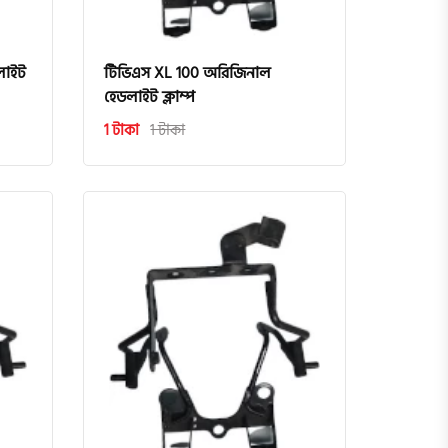
ডলাইট
টিভিএস XL 100 অরিজিনাল
হেডলাইট ক্লাম্প
1 টাকা
1 টাকা