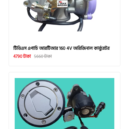
টিভিএস এপাচি আরটিআর 160 4V অরিজিনাল কার্বুরেটর
4790 টাকা
5660 টাকা