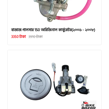
বাজাজ পালসার 150 অরিজিনাল কার্বুরেটর(২০০৬ - ২০০৮)
3350 টাকা
3910 টাকা