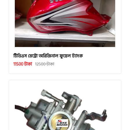
টিভিএস মেট্রো অরিজিনাল ফুয়েল ট্যাংক
11500 টাকা
12500 টাকা