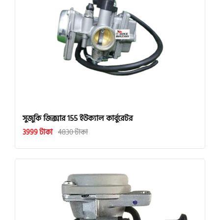
সুজুকি জিক্সার 155 ইউক্যাল কার্বুরেটর
3999 টাকা
4830 টাকা