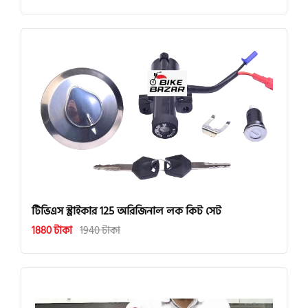
টিভিএস স্ট্রাইকার 125 অরিজিনাল লক কিট সেট
1880 টাকা
1940 টাকা