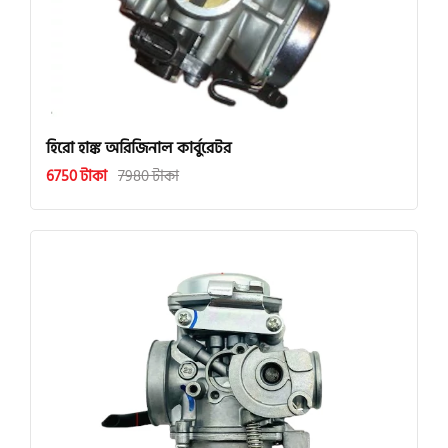
হিরো হাঙ্ক অরিজিনাল কার্বুরেটর
6750 টাকা
7980 টাকা