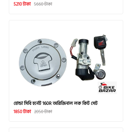
5210 টাকা
5660 টাকা
হোন্ডা সিবি হর্নেট 160R অরিজিনাল লক কিট সেট
1850 টাকা
2050 টাকা