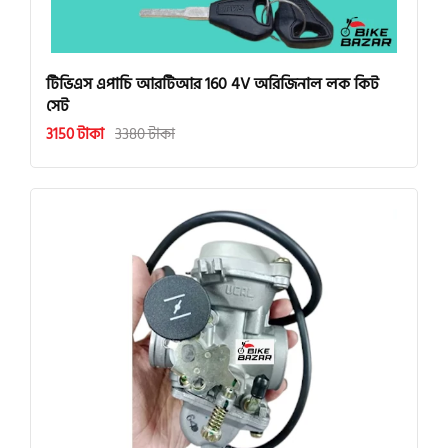
টিভিএস এপাচি আরটিআর 160 4V অরিজিনাল লক কিট
সেট
3150 টাকা
3380 টাকা