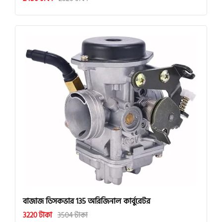
বাজাজ ডিসকভার 135 অরিজিনাল কার্বুরেটর
3220 টাকা
3504 টাকা