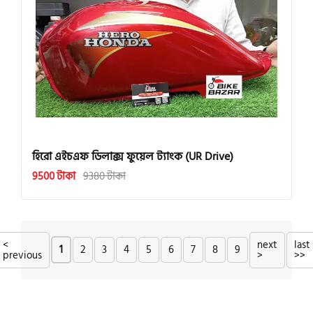
হিরো এইচএফ ডিলাক্স ফুয়েল ট্যাংক (UR Drive)
9500 টাকা
9380 টাকা
<
next
last
1
2
3
4
5
6
7
8
9
previous
>
>>