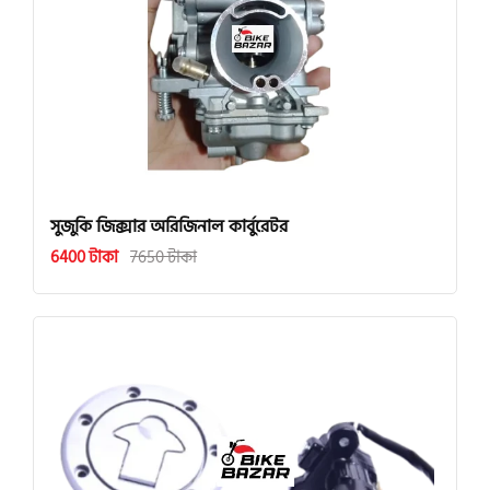
সুজুকি জিক্সার অরিজিনাল কার্বুরেটর
6400 টাকা
7650 টাকা