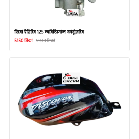
হিরো ইগ্নিটর 125 অরিজিনাল কার্বুরেটর
5150 টাকা
5940 টাকা