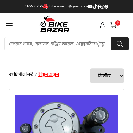
01795765289
bikebazar.co@gmail.com
Offcanvas Menu Open
0
ক্যাটাগরি লিস্ট
/
ইঞ্জিন অয়েল