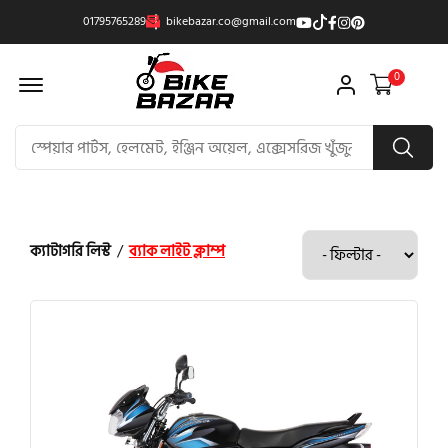
01795765289
bikebazar.co@gmail.com
Offcanvas Menu Open
0
ক্যাটাগরি লিস্ট
/
ব্যাক লাইট ক্লাম্প