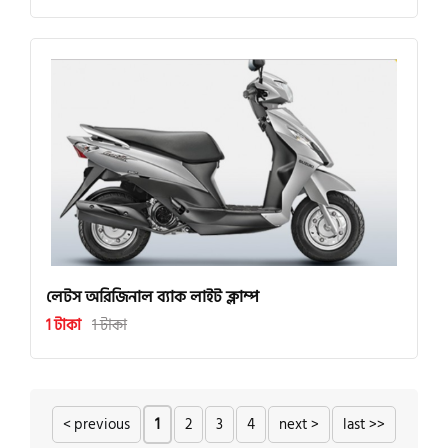
লেটস অরিজিনাল ব্যাক লাইট ক্লাম্প
1 টাকা
1 টাকা
< previous
1
2
3
4
next >
last >>