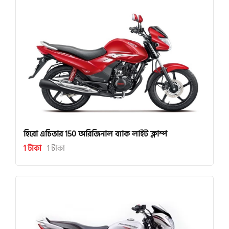
হিরো এচিভার 150 অরিজিনাল ব্যাক লাইট ক্লাম্প
1 টাকা
1 টাকা