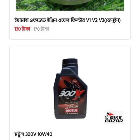
ইয়ামাহা এফজেড ইঞ্জিন ওয়েল ফিল্টার V1 V2 V3(জেনুইন)
130 টাকা
170 টাকা
মটুল 300V 10W40