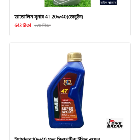
হ্যাভোলিন সুপার 4T 20w40(জেনুইন)
643 টাকা
720 টাকা
ইয়ামালুব 10w40 ফুল সিনথেটিক ইঞ্জিন ওয়েল