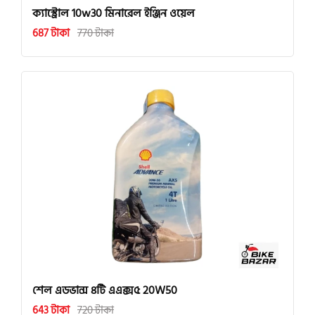
ক্যাস্ট্রোল 10w30 মিনারেল ইঞ্জিন ওয়েল
687 টাকা
770 টাকা
শেল এডভান্স ৪টি এএক্স৫ 20W50
643 টাকা
720 টাকা