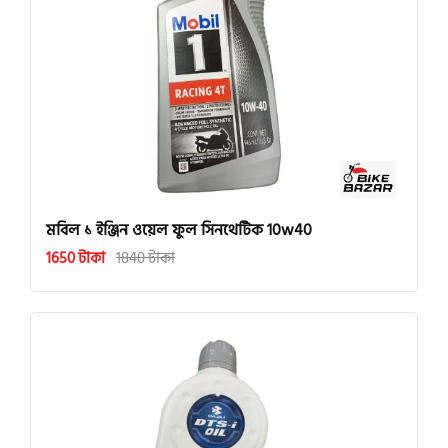
মবিল ১ ইঞ্জিন ওয়েল ফুল সিনথেটিক 10w40
1650 টাকা
1840 টাকা