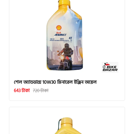
শেল অ্যাডভান্স 10W30 মিনারেল ইঞ্জিন অয়েল
643 টাকা
720 টাকা