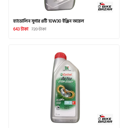
হ্যাভোলিন সুপার ৪টি 10W30 ইঞ্জিন অয়েল
643 টাকা
720 টাকা