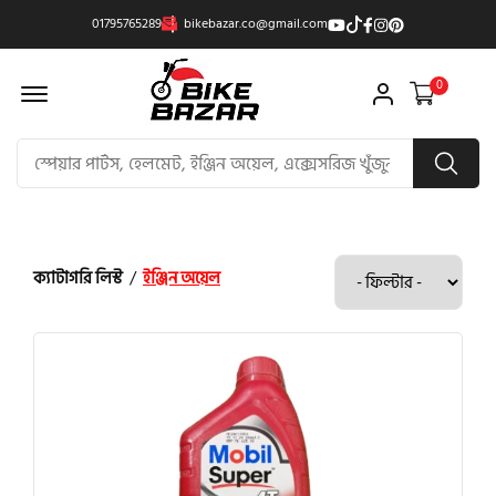
01795765289
bikebazar.co@gmail.com
Offcanvas Menu Open
0
ক্যাটাগরি লিস্ট
/
ইঞ্জিন অয়েল