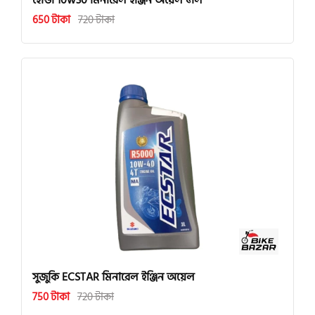
হোন্ডা 10w30 মিনারেল ইঞ্জিন অয়েল ১লি
650 টাকা
720 টাকা
সুজুকি ECSTAR মিনারেল ইঞ্জিন অয়েল
750 টাকা
720 টাকা