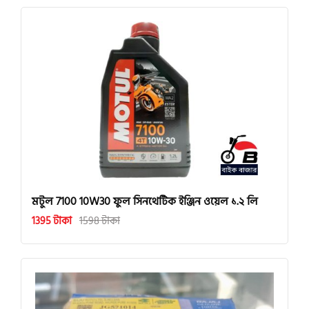
মটুল 7100 10W30 ফুল সিনথেটিক ইঞ্জিন ওয়েল ১.২ লি
1395 টাকা
1598 টাকা