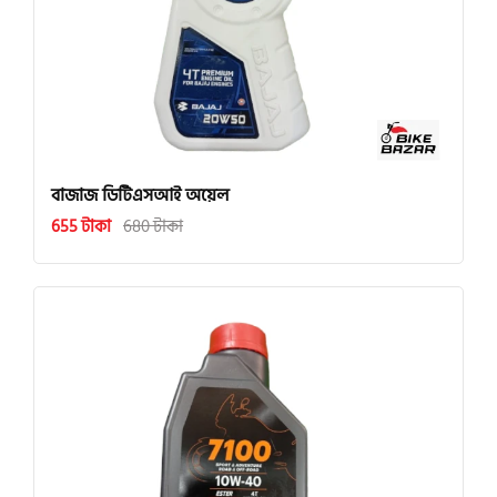
বাজাজ ডিটিএসআই অয়েল
655 টাকা
680 টাকা