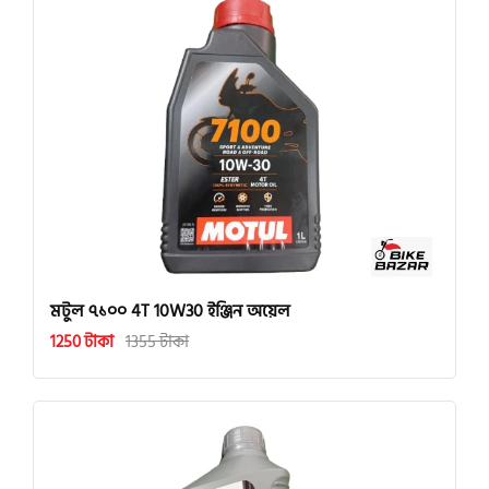
মটুল ৭১০০ 4T 10W30 ইঞ্জিন অয়েল
1250 টাকা
1355 টাকা