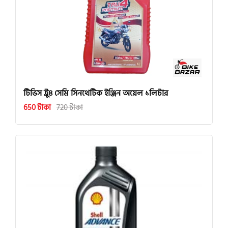
টিভিস ট্রু৪ সেমি সিনথেটিক ইঞ্জিন অয়েল ১লিটার
650 টাকা
720 টাকা