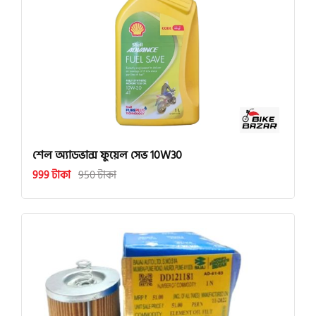
শেল অ্যাডভান্স ফুয়েল সেভ 10W30
999 টাকা
950 টাকা