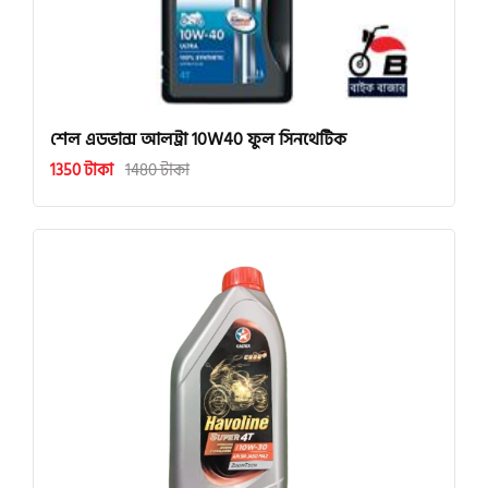
শেল এডভান্স আলট্রা 10W40 ফুল সিনথেটিক
1350 টাকা
1480 টাকা