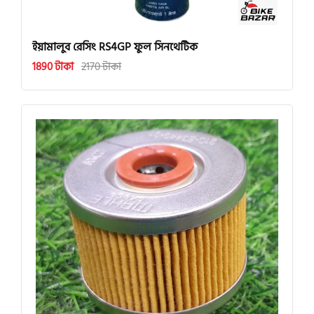
ইয়ামালুব রেসিং RS4GP ফুল সিনথেটিক
1890 টাকা
2170 টাকা