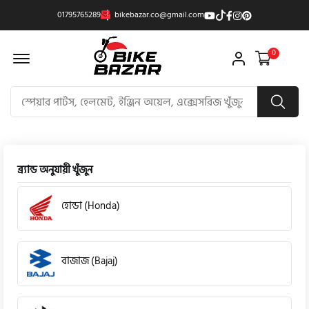
01795765289
bikebazar.co@gmail.com
Offcanvas Menu Open
0
ব্র্যান্ড অনুযায়ী খুঁজুন
হোন্ডা (Honda)
বাজাজ (Bajaj)