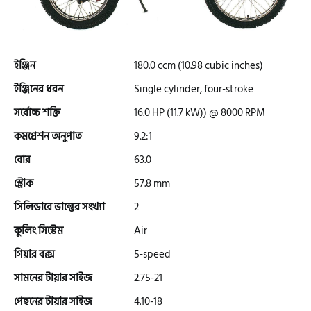
এইচ পাওয়ার (H. Power)
আকিজ (Akij)
ইঞ্জিন
180.0 ccm (10.98 cubic inches)
ইঞ্জিনের ধরন
Single cylinder, four-stroke
জারা (Zaara)
সর্বোচ্চ শক্তি
16.0 HP (11.7 kW)) @ 8000 RPM
কমপ্রেশন অনুপাত
9.2:1
বোর
63.0
কাওয়াসাকি (Kawasaki)
স্ট্রোক
57.8 mm
সিলিন্ডারে ভাল্ভের সংখ্যা
2
এস ওয়াই এম (SYM)
কুলিং সিস্টেম
Air
গিয়ার বক্স
5-speed
এপ্রিলিয়া (Aprilia)
সামনের টায়ার সাইজ
2.75-21
পেছনের টায়ার সাইজ
4.10-18
ভেসপা (Vespa)