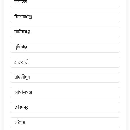
টাঙ্গাইল
কিশোরগঞ্জ
এফকেএম (FKM)
মানিকগঞ্জ
হারলি ডেভিডসন
মুন্সিগঞ্জ
রিগাল র‍্যাপটার (Regal Raptor)
রাজবাড়ী
মাদারীপুর
অ্যাটলাস জংশেন
গোপালগঞ্জ
পিএইচপি (PHP)
ফরিদপুর
জিপিএক্স (GPX)
চট্টগ্রাম