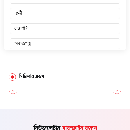
সিঙ্গার
ফেনী
এফবি মনডিয়াল
রাজশাহী
ডায়াং
সিরাজগঞ্জ
জয়পুরহাট
গুড হুইল
চাঁপাইনবাবগঞ্জ
সিমিলার এডস
পাবনা
বগুড়া
নাটোর
নিউজলেটার
সাবস্ক্রাইব করুন