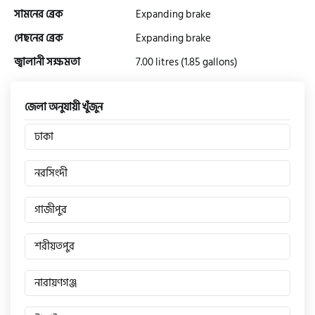
সামনের ব্রেক
Expanding brake
পেছনের ব্রেক
Expanding brake
গ্রীন টাইগার (Green Tiger)
জ্বালানী সক্ষমতা
7.00 litres (1.85 gallons)
বীটল বোল্ট (Beetle Bolt)
জেলা অনুযায়ী খুঁজুন
ঢাকা
বেনেলি (Benelli)
নরসিংদী
বেনেট (Bennett)
গাজীপুর
শরীয়তপুর
বিএমডাব্লিউ (BMW)
নারায়ণগঞ্জ
রয়েল এনফিল্ড (Royal Enfield)