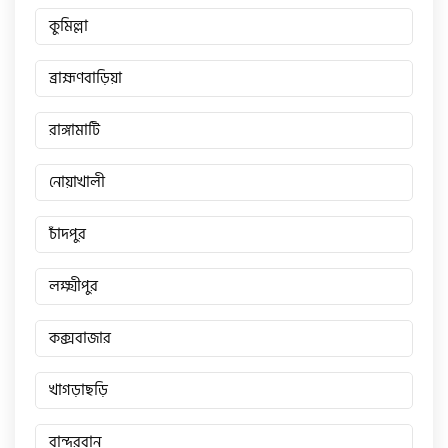
কুমিল্লা
টারো
ব্রাহ্মণবাড়িয়া
স্পীডার (Speeder)
রাঙ্গামাটি
এমা (Emma)
নোয়াখালী
চাঁদপুর
SINSKI
লক্ষ্মীপুর
জিংফু
কক্সবাজার
জোনটেস
খাগড়াছড়ি
বান্দরবান