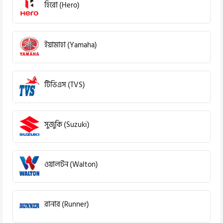
হিরো (Hero)
ইয়ামাহা (Yamaha)
টিভিএস (TVS)
সুজুকি (Suzuki)
ওয়ালটন (Walton)
রানার (Runner)