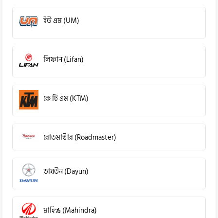
ইউ এম (UM)
লিফান (Lifan)
কে টি এম (KTM)
রোডমাস্টার (Roadmaster)
ডায়উন (Dayun)
মাহিন্দ্র (Mahindra)