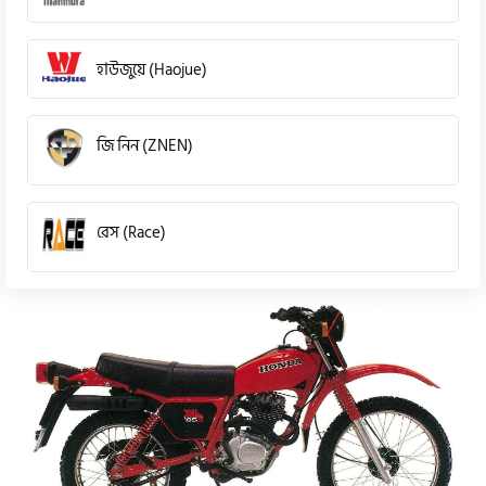
হাউজুয়ে (Haojue)
জি নিন (ZNEN)
রেস (Race)
কিওয়ে (KeeWay)
পেগাসাস (Pagasus)