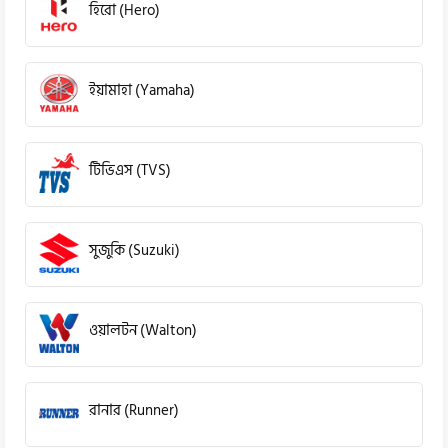
হিরো (Hero)
ইয়ামাহা (Yamaha)
টিভিএস (TVS)
সুজুকি (Suzuki)
ওয়ালটন (Walton)
রানার (Runner)