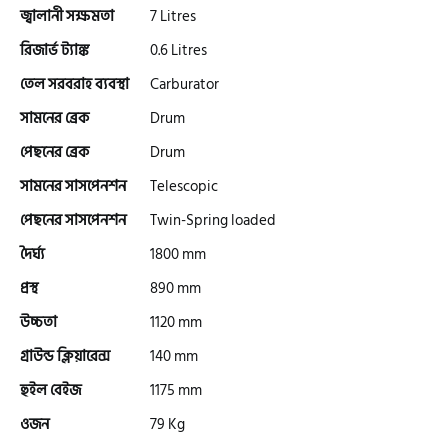
জ্বালানী সক্ষমতা
7 Litres
রিজার্ভ ট্যাঙ্ক
0.6 Litres
গ্রীন টাইগার (Green Tiger)
তেল সরবরাহ ব্যবস্থা
Carburator
সামনের ব্রেক
Drum
বীটল বোল্ট (Beetle Bolt)
পেছনের ব্রেক
Drum
সামনের সাসপেনশন
Telescopic
বেনেলি (Benelli)
পেছনের সাসপেনশন
Twin-Spring loaded
দৈর্ঘ্য
1800 mm
বেনেট (Bennett)
প্রস্থ
890 mm
উচ্চতা
1120 mm
গ্রাউন্ড ক্লিয়ারেন্স
140 mm
বিএমডাব্লিউ (BMW)
হুইল বেইজ
1175 mm
ওজন
79 Kg
রয়েল এনফিল্ড (Royal Enfield)