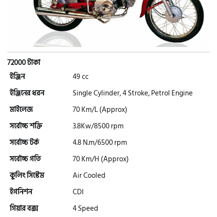
এইচ পাওয়ার (H. Power)
আকিজ (Akij)
72000 টাকা
জারা (Zaara)
ইঞ্জিন
49 cc
ইঞ্জিনের ধরন
Single Cylinder, 4 Stroke, Petrol Engine
মাইলেজ
70 Km/L (Approx)
কাওয়াসাকি (Kawasaki)
সর্বোচ্চ শক্তি
3.8Kw/8500 rpm
সর্বোচ্চ টর্ক
4.8 N.m/6500 rpm
এস ওয়াই এম (SYM)
সর্বোচ্চ গতি
70 Km/H (Approx)
কুলিং সিস্টেম
Air Cooled
এপ্রিলিয়া (Aprilia)
ইগনিশন
CDI
গিয়ার বক্স
4 Speed
ভেসপা (Vespa)