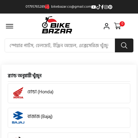
01795765289
bikebazar.co@gmail.com
Offcanvas Menu Open
0
ব্র্যান্ড অনুযায়ী খুঁজুন
হোন্ডা (Honda)
বাজাজ (Bajaj)