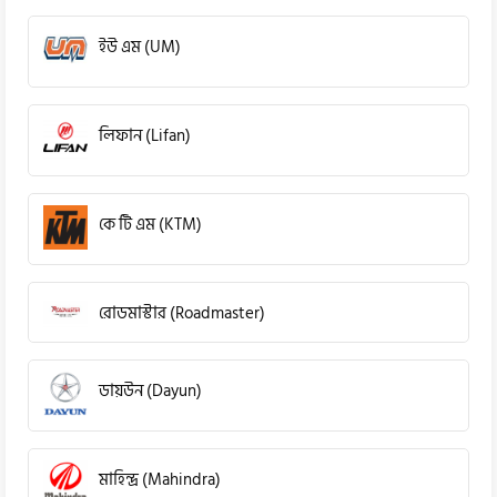
ইউ এম (UM)
লিফান (Lifan)
কে টি এম (KTM)
রোডমাস্টার (Roadmaster)
ডায়উন (Dayun)
মাহিন্দ্র (Mahindra)