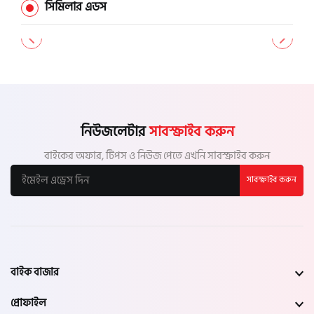
চাঁপাইনবাবগঞ্জ
সিমিলার এডস
পাবনা
বগুড়া
নাটোর
নিউজলেটার
সাবস্ক্রাইব করুন
নওগাঁ
বাইকের অফার, টিপস ও নিউজ পেতে এখনি সাবস্ক্রাইব করুন
সাবস্ক্রাইব করুন
খুলনা
যশোর
সাতক্ষীরা
বাইক বাজার
মেহেরপুর
প্রোফাইল