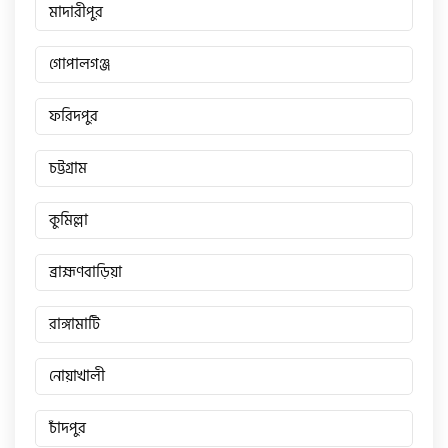
সিঙ্গার
মাদারীপুর
গোপালগঞ্জ
এফবি মনডিয়াল
ফরিদপুর
ডায়াং
চট্টগ্রাম
গুড হুইল
কুমিল্লা
ব্রাহ্মণবাড়িয়া
রাঙ্গামাটি
নোয়াখালী
চাঁদপুর