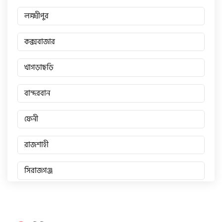
লক্ষ্মীপুর
কক্সবাজার
খাগড়াছড়ি
বান্দরবান
ফেনী
রাজশাহী
সিরাজগঞ্জ
জয়পুরহাট