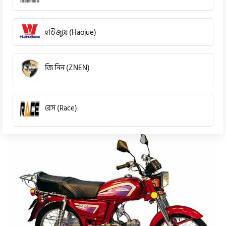
হাউজুয়ে (Haojue)
জি নিন (ZNEN)
রেস (Race)
কিওয়ে (KeeWay)
পেগাসাস (Pagasus)