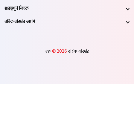
নড়াইল
গুরত্বপূর্ন লিংক
বাইক বাজার অ্যাপ
চুয়াডাঙ্গা
কুষ্টিয়া
স্বত্ব
© 2026
বাইক বাজার
মাগুরা
বাগেরহাট
ঝিনাইদহ
বরিশাল
ঝালকাঠি
পটুয়াখালী