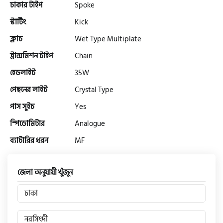
চাকার টাইপ
Spoke
স্টার্টিং
Kick
এফকেএম (FKM)
ক্লাচ
Wet Type Multiplate
ট্রান্সমিশন টাইপ
Chain
হারলি ডেভিডসন
হেডলাইট
35W
পেছনের লাইট
Crystal Type
রিগাল র‍্যাপটার (Regal Raptor)
পাস সুইচ
Yes
স্পিডোমিটার
Analogue
অ্যাটলাস জংশেন
ব্যাটারির ধরন
MF
পিএইচপি (PHP)
জেলা অনুযায়ী খুঁজুন
ঢাকা
জিপিএক্স (GPX)
নরসিংদী