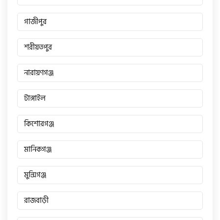
টারো
গাজীপুর
শরীয়তপুর
স্পীডার (Speeder)
নারায়ণগঞ্জ
এমা (Emma)
টাঙ্গাইল
SINSKI
কিশোরগঞ্জ
মানিকগঞ্জ
জিংফু
মুন্সিগঞ্জ
জোনটেস
রাজবাড়ী