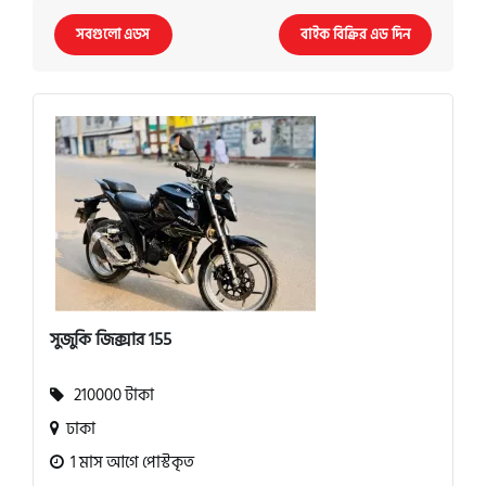
সবগুলো এডস
বাইক বিক্রির এড দিন
সুজুকি জিক্সার 155
210000 টাকা
ঢাকা
1 মাস আগে পোস্টকৃত