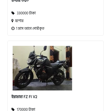
হান্টার ৩৫০
330000 টাকা
যশোর
1 মাস আগে পোস্টকৃত
ইয়ামাহা FZ FI V2
170000 টাকা