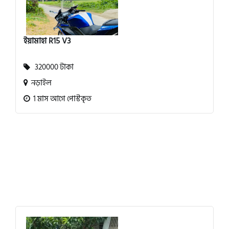
ইয়ামাহা R15 V3
320000 টাকা
নড়াইল
1 মাস আগে পোস্টকৃত