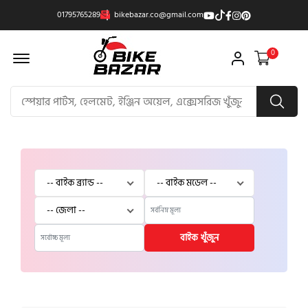
01795765289
bikebazar.co@gmail.com
Offcanvas Menu Open
0
বাইক খুঁজুন