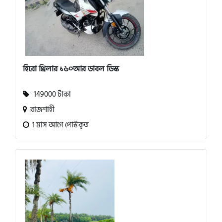
হিরো থ্রিলার ১৬০আর ডাবল ডিস্ক
149000 টাকা
রাজশাহী
1 মাস আগে পোস্টকৃত