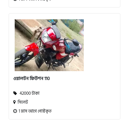
ওয়ালটন ফিউশন 110
42000 টাকা
সিলেট
1 মাস আগে পোস্টকৃত