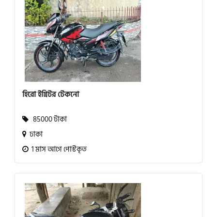
হিরো ইগ্নিটর টেকনো
85000 টাকা
ঢাকা
1 মাস আগে পোস্টকৃত