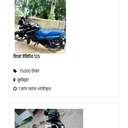
হিরো ইগ্নিটর 125
75000 টাকা
কুমিল্লা
1 মাস আগে পোস্টকৃত