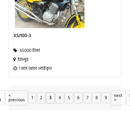
XSJ100-3
65000 টাকা
চাঁদপুর
1 মাস আগে পোস্টকৃত
<
next
1
2
3
4
5
6
7
8
9
t
previous
>