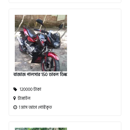
বাজাজ পালসার 150 ডাবল ডিস্ক
120000 টাকা
টাঙ্গাইল
1 মাস আগে পোস্টকৃত