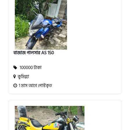
বাজাজ পালসার AS 150
100000 টাকা
কুমিল্লা
1 মাস আগে পোস্টকৃত