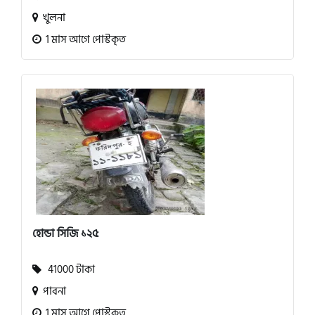
খুলনা
1 মাস আগে পোস্টকৃত
হোন্ডা সিজি ১২৫
41000 টাকা
পাবনা
1 মাস আগে পোস্টকৃত