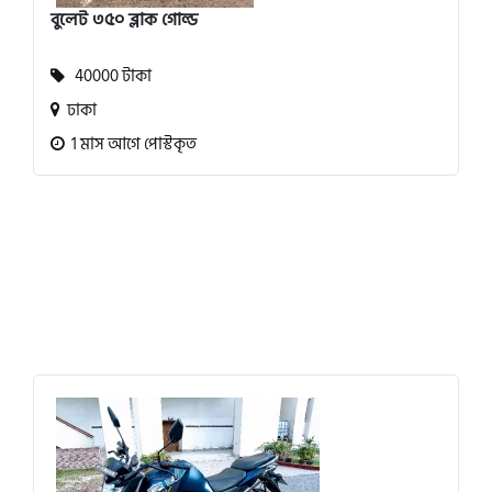
বুলেট ৩৫০ ব্লাক গোল্ড
40000 টাকা
ঢাকা
1 মাস আগে পোস্টকৃত