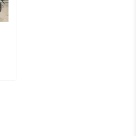
পটুয়াখালী
পিরোজপুর
ভোলা
বরগুনা
সিলেট
মৌলভীবাজার
হবিগঞ্জ
সুনামগঞ্জ
রংপুর