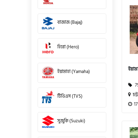
বাজাজ (Bajaj)
হিরো (Hero)
ইয়াম
ইয়ামাহা (Yamaha)
75
চট্ট
টিভিএস (TVS)
17
সুজুকি (Suzuki)