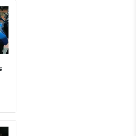
পঞ্চগড়
দিনাজপুর
লালমনিরহাট
নীলফামারী
ক
গাইবান্ধা
ঠাকুরগাঁও
কুড়িগ্রাম
ময়মনসিংহ