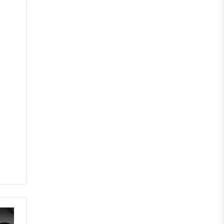
চাঁপাইনবাবগঞ্জ
পাবনা
বগুড়া
নাটোর
নওগাঁ
খুলনা
যশোর
সাতক্ষীরা