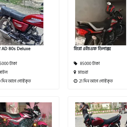
র AD 80s Deluxe
হিরো এইচএফ ডিলাক্স
000 টাকা
85000 টাকা
্গাইল
মাগুরা
 দিন আগে পোস্টকৃত
21 দিন আগে পোস্টকৃত