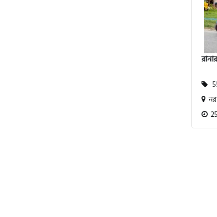
বিএমডাব্লিউ (BMW)
রানার
রয়েল এনফিল্ড (Royal Enfield)
55
নরস
এফকেএম (FKM)
25
হারলি ডেভিডসন
রিগাল র‍্যাপটার (Regal Raptor)