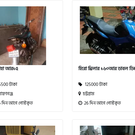
াহা আর১৫
হিরো থ্রিলার ১৬০আর ডাবল ডিস্
500 টাকা
125000 টাকা
ায়ণগঞ্জ
চট্টগ্রাম
 দিন আগে পোস্টকৃত
26 দিন আগে পোস্টকৃত