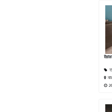
অ্যাটলাস জংশেন
পিএইচপি (PHP)
জিপিএক্স (GPX)
ইয়াম
টারো
15
স্পীডার (Speeder)
নার
26
এমা (Emma)
SINSKI