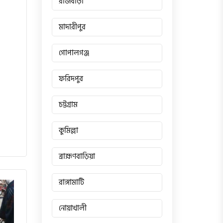
রাজবাড়ী
মাদারীপুর
গোপালগঞ্জ
ফরিদপুর
চট্টগ্রাম
কুমিল্লা
ব্রাহ্মণবাড়িয়া
রাঙ্গামাটি
নোয়াখালী