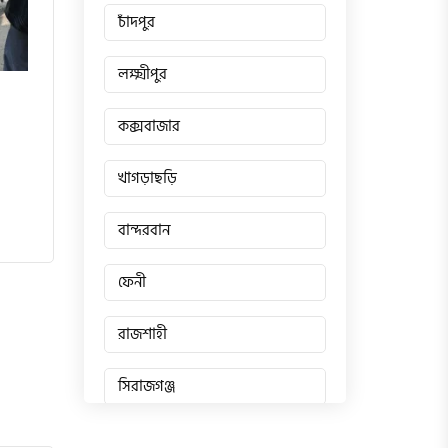
চাঁদপুর
লক্ষ্মীপুর
কক্সবাজার
খাগড়াছড়ি
বান্দরবান
ফেনী
রাজশাহী
সিরাজগঞ্জ
জয়পুরহাট