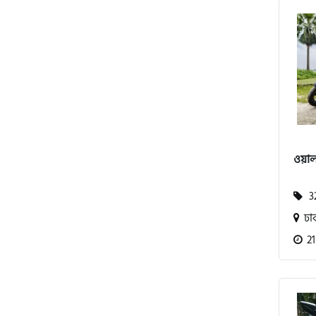
পেগাসাস (Pagasus)
এইচ পাওয়ার (H. Power)
ওয়া
আকিজ (Akij)
32
জারা (Zaara)
ঢা
21
কাওয়াসাকি (Kawasaki)