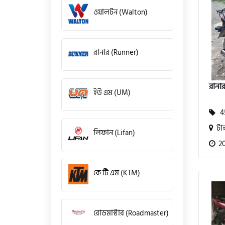
ওয়ালটন (Walton)
রানার (Runner)
রানা
ইউ এম (UM)
45
টাঙ
লিফান (Lifan)
20
কে টি এম (KTM)
রোডমাস্টার (Roadmaster)