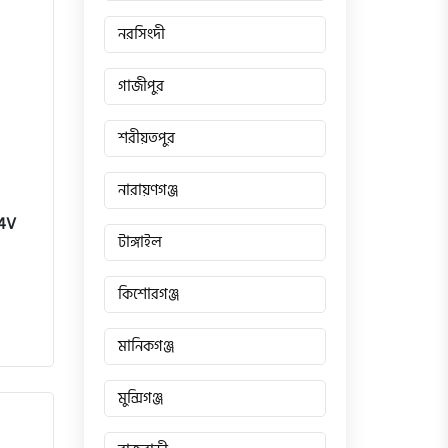
নরসিংদী
গাজীপুর
শরীয়তপুর
নারায়ণগঞ্জ
 4V
টাঙ্গাইল
কিশোরগঞ্জ
মানিকগঞ্জ
মুন্সিগঞ্জ