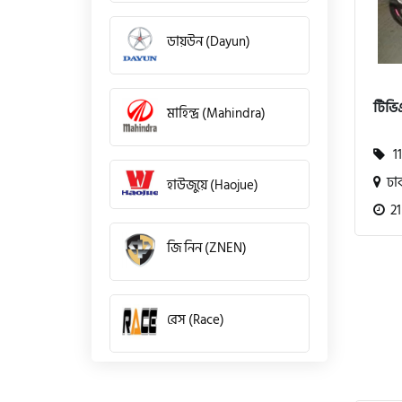
ডায়উন (Dayun)
টিভিএ
মাহিন্দ্র (Mahindra)
11
ঢা
হাউজুয়ে (Haojue)
21
জি নিন (ZNEN)
রেস (Race)
কিওয়ে (KeeWay)