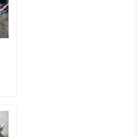
মেহেরপুর
নড়াইল
চুয়াডাঙ্গা
কুষ্টিয়া
মাগুরা
বাগেরহাট
ঝিনাইদহ
বরিশাল
ঝালকাঠি