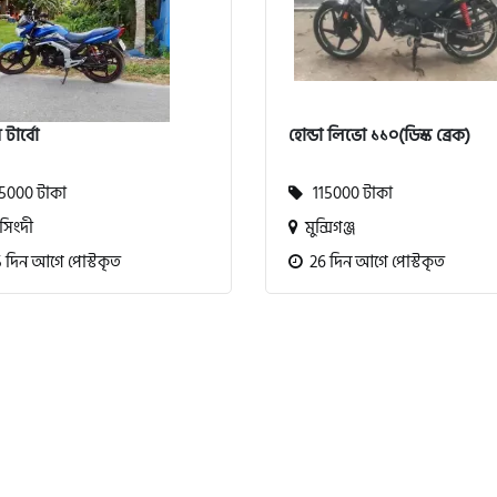
 টার্বো
হোন্ডা লিভো ১১০(ডিস্ক ব্রেক)
000 টাকা
115000 টাকা
িংদী
মুন্সিগঞ্জ
 দিন আগে পোস্টকৃত
26 দিন আগে পোস্টকৃত