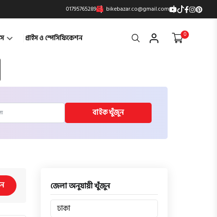
01795765289
bikebazar.co@gmail.com
0
Search
্টস
প্রাইস ও স্পেসিফিকেশন
বাইক খুঁজুন
িন
জেলা অনুযায়ী খুঁজুন
ঢাকা