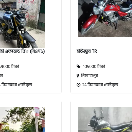
াহা এফজেড ভি৩ (বিএস৬)
হাউজুয়ে TR
9000 টাকা
105000 টাকা
কা
পিরোজপুর
 দিন আগে পোস্টকৃত
24 দিন আগে পোস্টকৃত