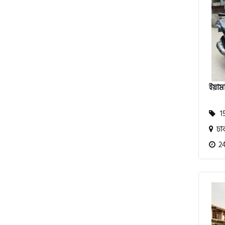
এস ওয়াই এম (SYM)
এপ্রিলিয়া (Aprilia)
ভেসপা (Vespa)
ইয়াম
গ্রীন টাইগার (Green Tiger)
15
ঢা
বীটল বোল্ট (Beetle Bolt)
24
বেনেলি (Benelli)
বেনেট (Bennett)