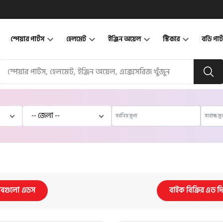
স্পেয়ার পার্টস
হেলমেট
ইঞ্জিন অয়েল
স্টিকার
বডি পার
বগুলো এডস
বাইক বিক্রির এড দ