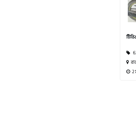
বিএমডাব্লিউ (BMW)
টিভিএ
রয়েল এনফিল্ড (Royal Enfield)
62
রা
এফকেএম (FKM)
2 
হারলি ডেভিডসন
রিগাল র‍্যাপটার (Regal Raptor)