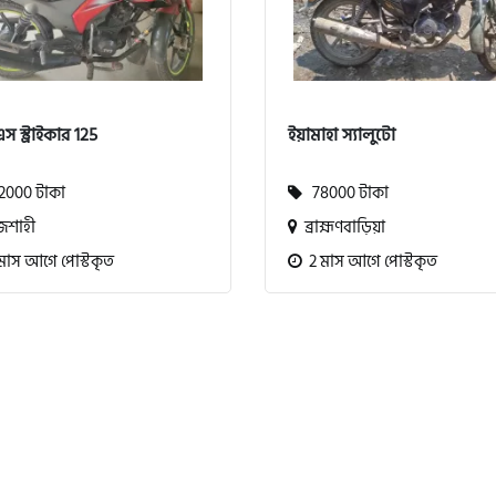
স স্ট্রাইকার 125
ইয়ামাহা স্যালুটো
000 টাকা
78000 টাকা
জশাহী
ব্রাহ্মণবাড়িয়া
মাস আগে পোস্টকৃত
2 মাস আগে পোস্টকৃত