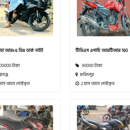
াহা আর১৫ ভি৪ ডার্ক নাইট
টিভিএস এপাচি আরটিআর 160
0000 টাকা
90000 টাকা
সিগঞ্জ
ফরিদপুর
মাস আগে পোস্টকৃত
2 মাস আগে পোস্টকৃত