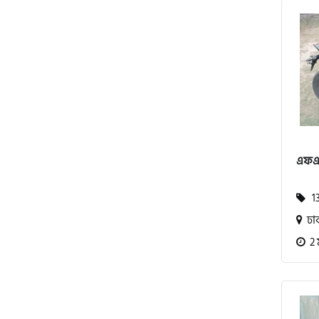
পেগাসাস (Pagasus)
এইচ পাওয়ার (H. Power)
এফএক
আকিজ (Akij)
13
জারা (Zaara)
ঢা
2 
কাওয়াসাকি (Kawasaki)