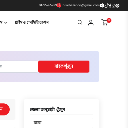
01795765289
bikebazar.co@gmail.com
0
Search
্টস
প্রাইস ও স্পেসিফিকেশন
বাইক খুঁজুন
িন
জেলা অনুযায়ী খুঁজুন
ঢাকা