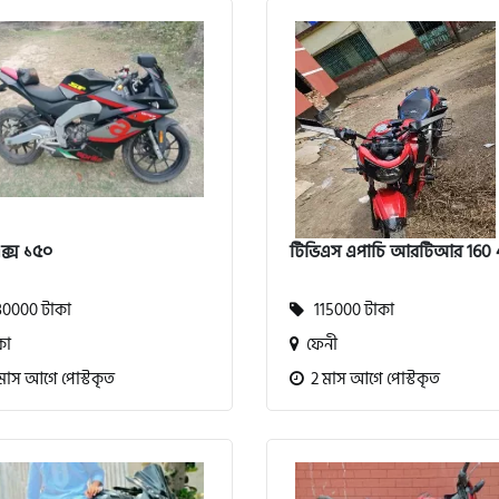
্স ১৫০
টিভিএস এপাচি আরটিআর 160
0000 টাকা
115000 টাকা
কা
ফেনী
মাস আগে পোস্টকৃত
2 মাস আগে পোস্টকৃত