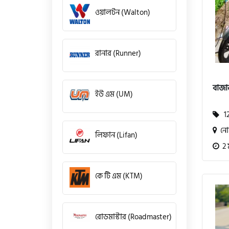
ওয়ালটন (Walton)
রানার (Runner)
বাজা
ইউ এম (UM)
12
নোয
লিফান (Lifan)
2 
কে টি এম (KTM)
রোডমাস্টার (Roadmaster)