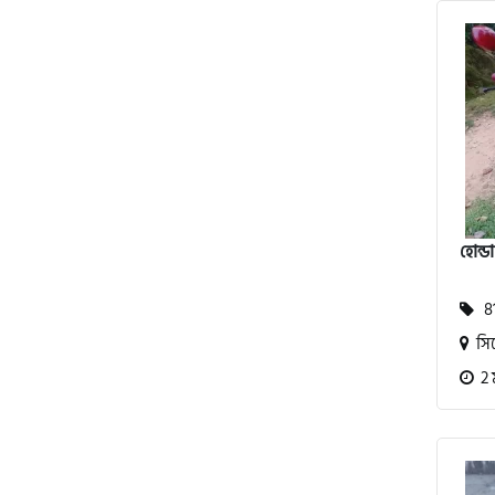
অ্যাটলাস জংশেন
পিএইচপি (PHP)
জিপিএক্স (GPX)
হোন্ড
টারো
81
স্পীডার (Speeder)
সি
2 
এমা (Emma)
SINSKI