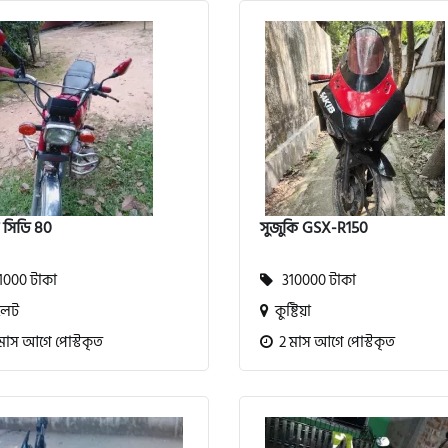
া সিডি 80
সুজুকি GSX-R150
000 টাকা
310000 টাকা
লেট
কুষ্টিয়া
মাস আগে পোস্টকৃত
2 মাস আগে পোস্টকৃত