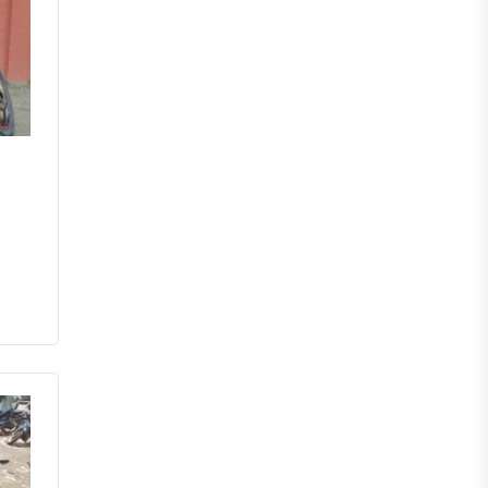
মেহেরপুর
নড়াইল
চুয়াডাঙ্গা
কুষ্টিয়া
মাগুরা
বাগেরহাট
ঝিনাইদহ
বরিশাল
ঝালকাঠি