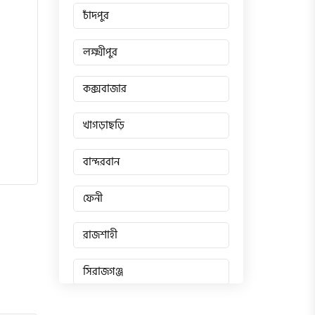
চাঁদপুর
লক্ষ্মীপুর
কক্সবাজার
খাগড়াছড়ি
বান্দরবান
ফেনী
রাজশাহী
সিরাজগঞ্জ
জয়পুরহাট