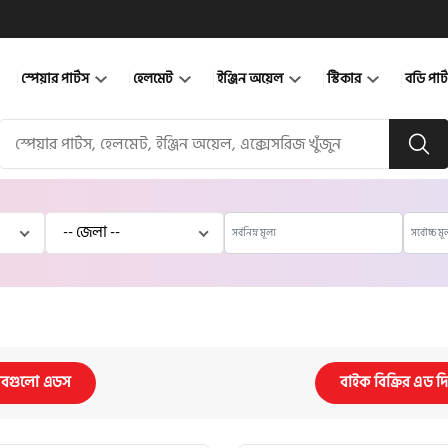
স্পেয়ার পার্টস
হেলমেট
ইঞ্জিন অয়েল
স্টিকার
বডি পার
বগুলো এডস
বাইক বিক্রির এড দ