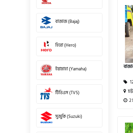
বাজাজ (Bajaj)
হিরো (Hero)
বাজা
ইয়ামাহা (Yamaha)
12
চট্ট
টিভিএস (TVS)
2 
সুজুকি (Suzuki)