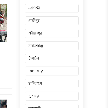
নরসিংদী
গাজীপুর
শরীয়তপুর
নারায়ণগঞ্জ
টাঙ্গাইল
কিশোরগঞ্জ
মানিকগঞ্জ
মুন্সিগঞ্জ