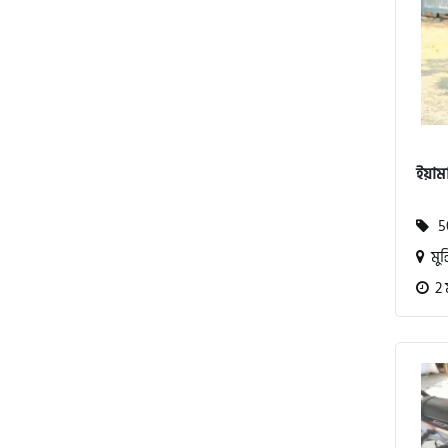
এস ওয়াই এম (SYM)
এপ্রিলিয়া (Aprilia)
ভেসপা (Vespa)
ইয়াম
গ্রীন টাইগার (Green Tiger)
50
মুন্
বীটল বোল্ট (Beetle Bolt)
2 
বেনেলি (Benelli)
বেনেট (Bennett)