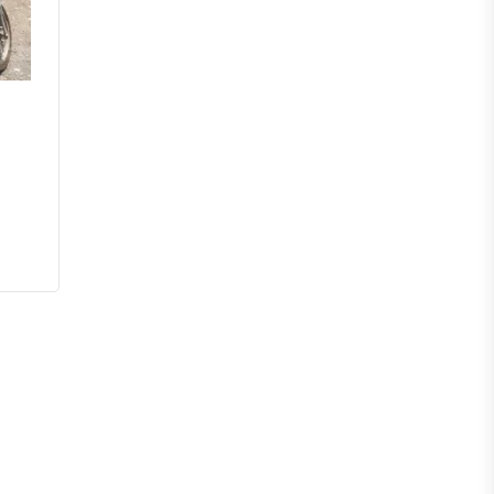
পটুয়াখালী
পিরোজপুর
ভোলা
বরগুনা
সিলেট
মৌলভীবাজার
হবিগঞ্জ
সুনামগঞ্জ
রংপুর