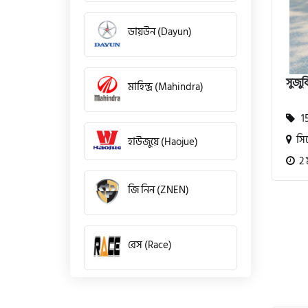
ডায়উন (Dayun)
সুজুক
মাহিন্দ্র (Mahindra)
15
সি
হাউজুয়ে (Haojue)
2 
জি নিন (ZNEN)
রেস (Race)
কিওয়ে (KeeWay)