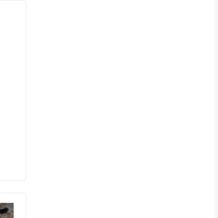
পঞ্চগড়
দিনাজপুর
লালমনিরহাট
নীলফামারী
গাইবান্ধা
ঠাকুরগাঁও
কুড়িগ্রাম
ময়মনসিংহ