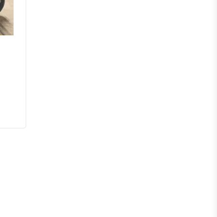
পটুয়াখালী
পিরোজপুর
ভোলা
বরগুনা
সিলেট
মৌলভীবাজার
হবিগঞ্জ
সুনামগঞ্জ
রংপুর