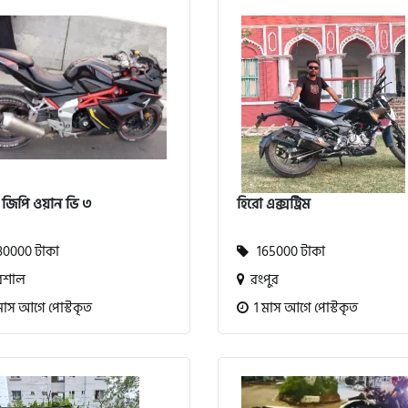
 জিপি ওয়ান ভি ৩
হিরো এক্সট্রিম
0000 টাকা
165000 টাকা
িশাল
রংপুর
মাস আগে পোস্টকৃত
1 মাস আগে পোস্টকৃত