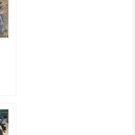
মেহেরপুর
নড়াইল
চুয়াডাঙ্গা
কুষ্টিয়া
মাগুরা
বাগেরহাট
ঝিনাইদহ
বরিশাল
ঝালকাঠি