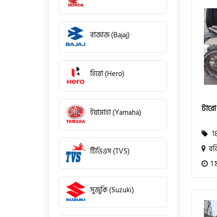
বাজাজ (Bajaj)
হিরো (Hero)
টারো
ইয়ামাহা (Yamaha)
18
বর
টিভিএস (TVS)
1 
সুজুকি (Suzuki)