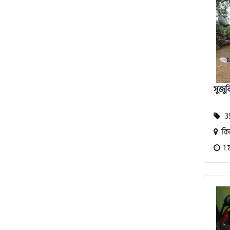
এস ওয়াই এম (SYM)
এপ্রিলিয়া (Aprilia)
ভেসপা (Vespa)
সুজুক
গ্রীন টাইগার (Green Tiger)
39
কিশ
বীটল বোল্ট (Beetle Bolt)
1 
বেনেলি (Benelli)
বেনেট (Bennett)