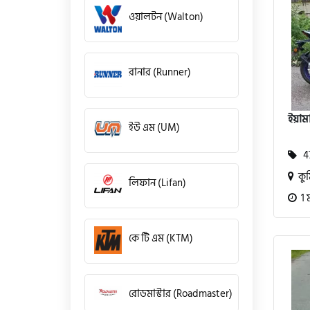
ওয়ালটন (Walton)
রানার (Runner)
ইয়াম
ইউ এম (UM)
47
কুমি
লিফান (Lifan)
1 
কে টি এম (KTM)
রোডমাস্টার (Roadmaster)