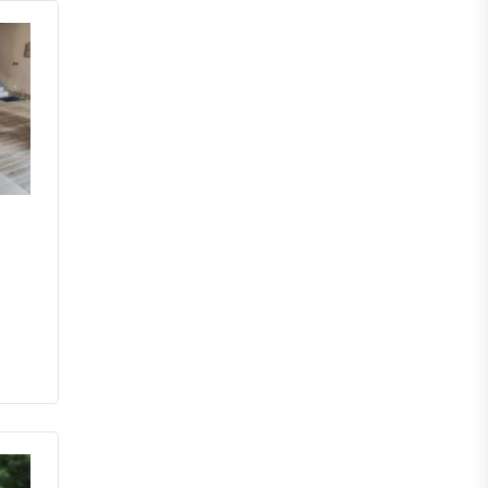
পঞ্চগড়
দিনাজপুর
লালমনিরহাট
নীলফামারী
গাইবান্ধা
ঠাকুরগাঁও
কুড়িগ্রাম
ময়মনসিংহ