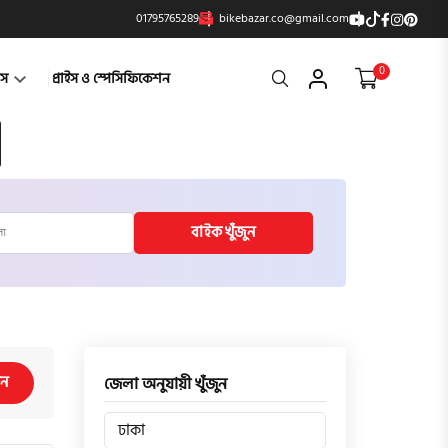
01795765289
bikebazar.co@gmail.com
0
Search
্টস
প্রাইস ও স্পেসিফিকেশন
বাইক খুঁজুন
িন
জেলা অনুযায়ী খুঁজুন
ঢাকা