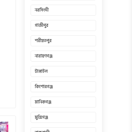
নরসিংদী
গাজীপুর
শরীয়তপুর
নারায়ণগঞ্জ
টাঙ্গাইল
কিশোরগঞ্জ
মানিকগঞ্জ
মুন্সিগঞ্জ