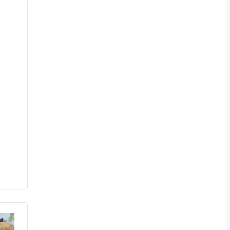
চাঁপাইনবাবগঞ্জ
পাবনা
বগুড়া
নাটোর
নওগাঁ
খুলনা
যশোর
সাতক্ষীরা