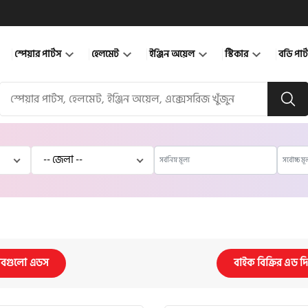
স্পেয়ার পার্টস
হেলমেট
ইঞ্জিন অয়েল
স্টিকার
বডি পার
বগুলো এডস
বাইক বিক্রির এড দ