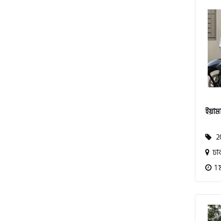
পেগাসাস (Pagasus)
এইচ পাওয়ার (H. Power)
ইয়ামা
আকিজ (Akij)
20
জারা (Zaara)
ঢা
1 
কাওয়াসাকি (Kawasaki)