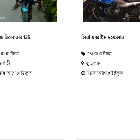
জ ডিসকভার 125
হিরো এক্সট্রিম ১২৫আর
000 টাকা
150000 টাকা
জশাহী
কুড়িগ্রাম
মাস আগে পোস্টকৃত
1 মাস আগে পোস্টকৃত