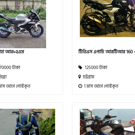
াহা আর১৫এম
টিভিএস এপাচি আরটিআর 160
0000 টাকা
125000 টাকা
ল্লা
চট্টগ্রাম
মাস আগে পোস্টকৃত
1 মাস আগে পোস্টকৃত