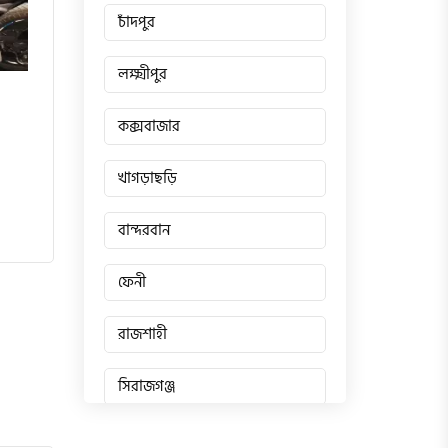
চাঁদপুর
লক্ষ্মীপুর
কক্সবাজার
খাগড়াছড়ি
বান্দরবান
ফেনী
রাজশাহী
সিরাজগঞ্জ
জয়পুরহাট