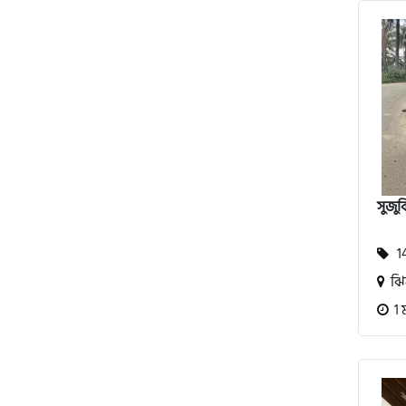
অ্যাটলাস জংশেন
পিএইচপি (PHP)
জিপিএক্স (GPX)
সুজু
টারো
14
স্পীডার (Speeder)
ঝি
1 
এমা (Emma)
SINSKI