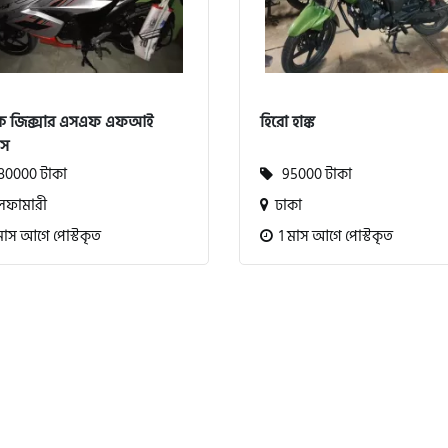
কি জিক্সার এসএফ এফআই
হিরো হাঙ্ক
এস
0000 টাকা
95000 টাকা
ফামারী
ঢাকা
মাস আগে পোস্টকৃত
1 মাস আগে পোস্টকৃত