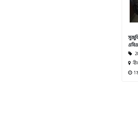
বিএমডাব্লিউ (BMW)
সুজু
এবি
রয়েল এনফিল্ড (Royal Enfield)
28
নীল
এফকেএম (FKM)
1 
হারলি ডেভিডসন
রিগাল র‍্যাপটার (Regal Raptor)