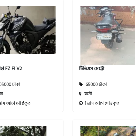
হা FZ FI V2
টিভিএস মেট্রো
5000 টাকা
65000 টাকা
কা
ফেনী
মাস আগে পোস্টকৃত
1 মাস আগে পোস্টকৃত