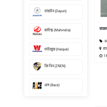
ডায়উন (Dayun)
বাজা
মাহিন্দ্র (Mahindra)
60
রা
হাউজুয়ে (Haojue)
1 
জি নিন (ZNEN)
রেস (Race)
কিওয়ে (KeeWay)