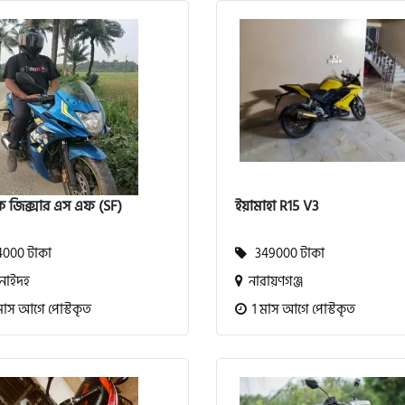
কি জিক্সার এস এফ (SF)
ইয়ামাহা R15 V3
000 টাকা
349000 টাকা
নাইদহ
নারায়ণগঞ্জ
মাস আগে পোস্টকৃত
1 মাস আগে পোস্টকৃত