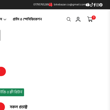
01795765289
bikebazar.co@gmail.com
0
Search
্টস
প্রাইস ও স্পেসিফিকেশন
ইজি ও ফ্রী রিটার্ন
সকল প্রডাক্ট