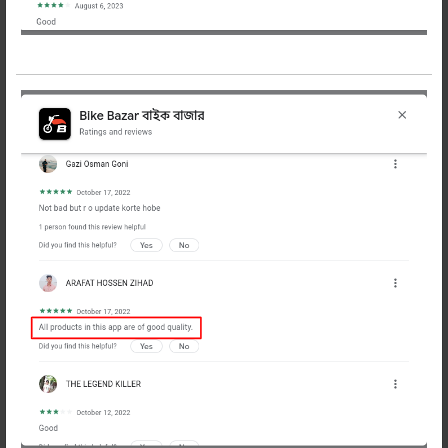
বিবরণ
Description
GL E7C স্পার্ক প্লাগ (শর্ট ও মোটা)
GL E7C স্পার্ক প্লাগ শর্ট ও মোটা আকৃতির
রিলেটেড প্রডাক্টস