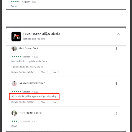
পালসার রিয়ার রাইট হ্যান্ড ইনডিকেটর
লাইট (জেনুইন)
রিলেটেড প্রডাক্টস