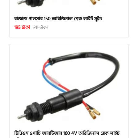
বাজাজ পালসার 150 অরিজিনাল ব্রেক লাইট সুইচ
195 টাকা
211 টাকা
টিভিএস এপাচি আরটিআর 160 4V অরিজিনাল ব্রেক লাইট