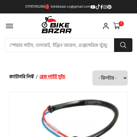
01795765289
bikebazar.co@gmail.com
Offcanvas Menu Open
0
ক্যাটাগরি লিস্ট
/
ব্রেক লাইট সুইচ