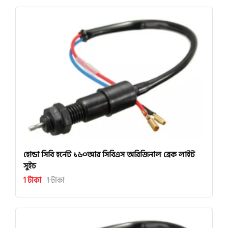
হোন্ডা সিবি হর্নেট ১৬০আর সিবিএস অরিজিনাল ব্রেক লাইট
সুইচ
1 টাকা
1 টাকা