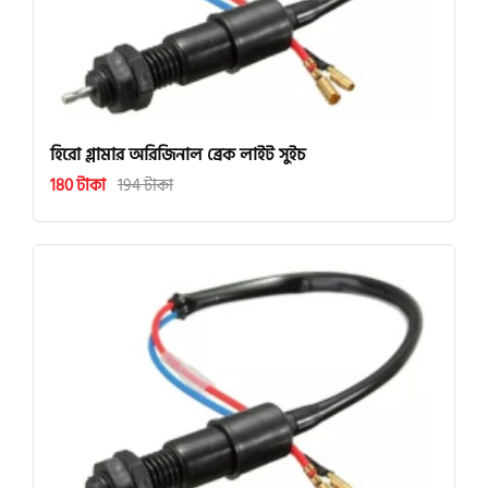
হিরো গ্লামার অরিজিনাল ব্রেক লাইট সুইচ
180 টাকা
194 টাকা