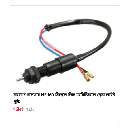
বাজাজ পালসার NS 160 সিঙ্গেল ডিস্ক অরিজিনাল ব্রেক লাইট
সুইচ
1 টাকা
1 টাকা