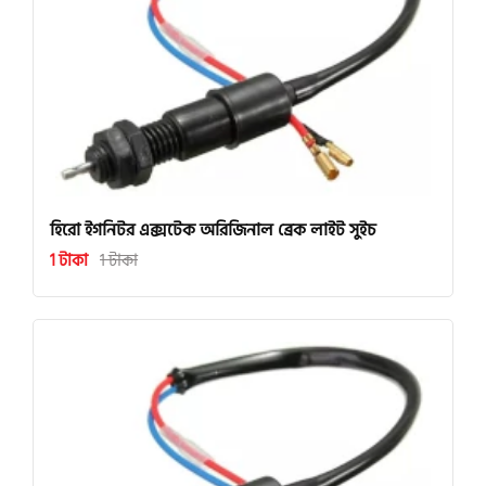
হিরো ইগনিটর এক্সটেক অরিজিনাল ব্রেক লাইট সুইচ
1 টাকা
1 টাকা