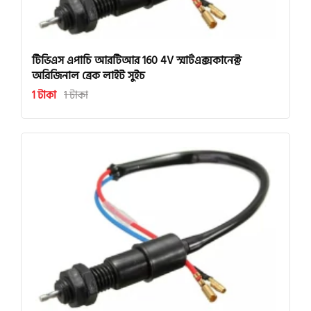
টিভিএস এপাচি আরটিআর 160 4V স্মার্টএক্সকানেক্ট
অরিজিনাল ব্রেক লাইট সুইচ
1 টাকা
1 টাকা