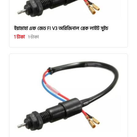
ইয়ামাহা এফ জেড FI V3 অরিজিনাল ব্রেক লাইট সুইচ
1 টাকা
1 টাকা