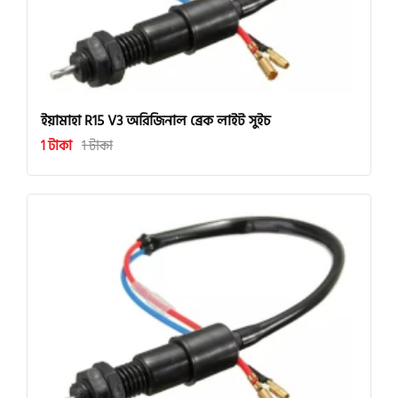
ইয়ামাহা R15 V3 অরিজিনাল ব্রেক লাইট সুইচ
1 টাকা
1 টাকা