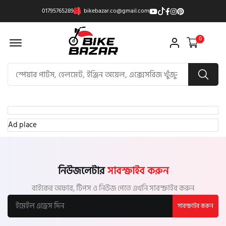
01795765289
bikebazar.co@gmail.com
Offcanvas Menu Open
0
Ad place
নিউজলেটার
সাবস্ক্রাইব করুন
বাইকের অফার, টিপস ও নিউজ পেতে এখনি সাবস্ক্রাইব করুন
সাবস্ক্রাইব করুন