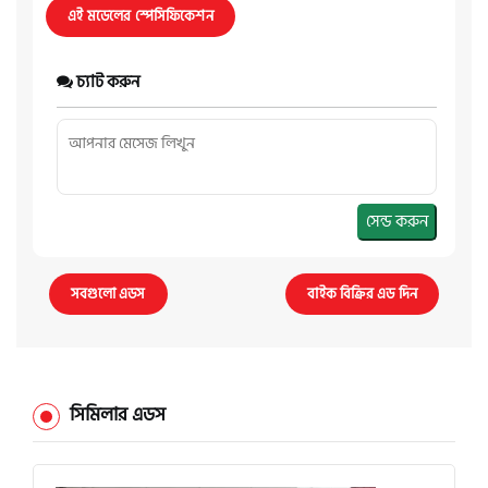
এই মডেলের স্পেসিফিকেশন
চ্যাট করুন
সেন্ড করুন
সবগুলো এডস
বাইক বিক্রির এড দিন
সিমিলার এডস