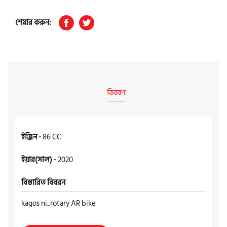
শেয়ার করুন:
বিবরণ
ইঞ্জিন -
86 CC
ইয়ার(সাল) -
2020
বিস্তারিত বিবরন
kagos ni...rotary AR bike