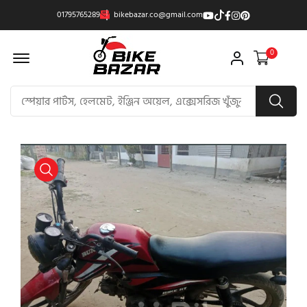
01795765289
bikebazar.co@gmail.com
Offcanvas Menu Open
0
product view