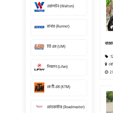
ওয়ালটন (Walton)
রানার (Runner)
বাজা
ইউ এম (UM)
12
নোয
লিফান (Lifan)
2 
কে টি এম (KTM)
রোডমাস্টার (Roadmaster)