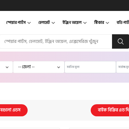
স্পেয়ার পার্টস
হেলমেট
ইঞ্জিন অয়েল
স্টিকার
বডি পার
বগুলো এডস
বাইক বিক্রির এড দ