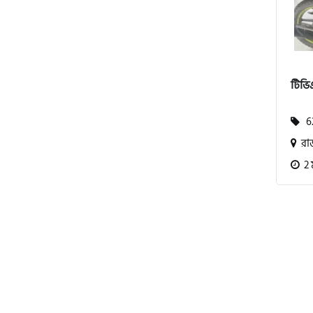
বিএমডাব্লিউ (BMW)
টিভিএ
রয়েল এনফিল্ড (Royal Enfield)
62
রা
এফকেএম (FKM)
2 
হারলি ডেভিডসন
রিগাল র‍্যাপটার (Regal Raptor)