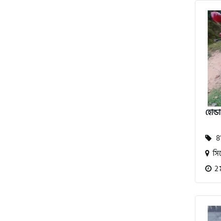
অ্যাটলাস জংশেন
পিএইচপি (PHP)
জিপিএক্স (GPX)
হোন্ড
টারো
81
স্পীডার (Speeder)
সি
2 
এমা (Emma)
SINSKI