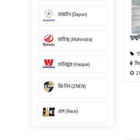
ডায়উন (Dayun)
সুজুক
মাহিন্দ্র (Mahindra)
15
সি
হাউজুয়ে (Haojue)
2 
জি নিন (ZNEN)
রেস (Race)
কিওয়ে (KeeWay)