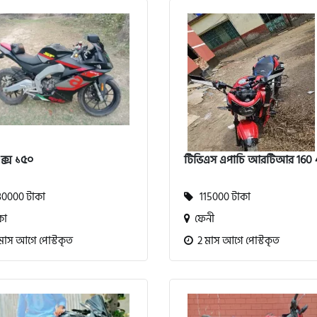
্স ১৫০
টিভিএস এপাচি আরটিআর 160
0000 টাকা
115000 টাকা
কা
ফেনী
মাস আগে পোস্টকৃত
2 মাস আগে পোস্টকৃত