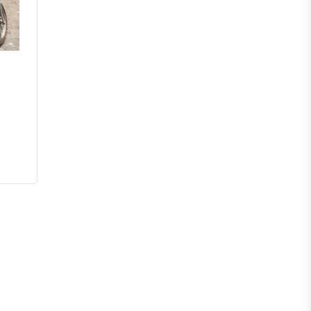
পটুয়াখালী
পিরোজপুর
ভোলা
বরগুনা
সিলেট
মৌলভীবাজার
হবিগঞ্জ
সুনামগঞ্জ
রংপুর