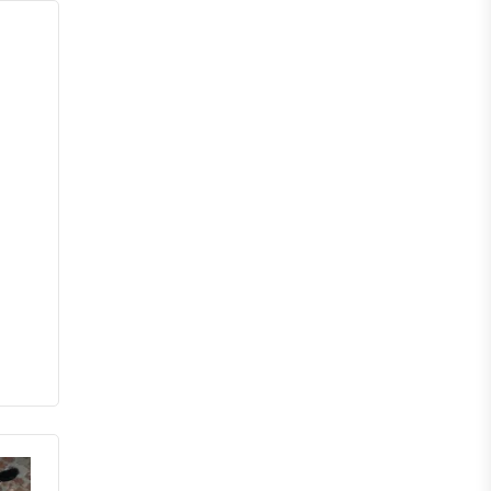
পঞ্চগড়
দিনাজপুর
লালমনিরহাট
নীলফামারী
গাইবান্ধা
ঠাকুরগাঁও
কুড়িগ্রাম
ময়মনসিংহ