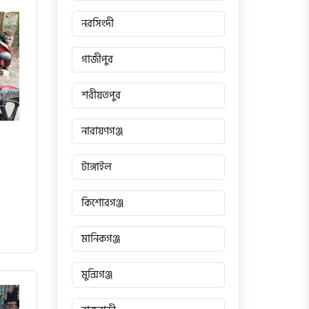
নরসিংদী
গাজীপুর
শরীয়তপুর
নারায়ণগঞ্জ
টাঙ্গাইল
কিশোরগঞ্জ
মানিকগঞ্জ
মুন্সিগঞ্জ