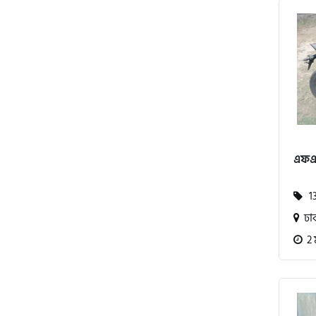
পেগাসাস (Pagasus)
এইচ পাওয়ার (H. Power)
এফএক
আকিজ (Akij)
13
জারা (Zaara)
ঢা
2 
কাওয়াসাকি (Kawasaki)