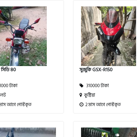
া সিডি 80
সুজুকি GSX-R150
000 টাকা
310000 টাকা
লেট
কুষ্টিয়া
মাস আগে পোস্টকৃত
2 মাস আগে পোস্টকৃত