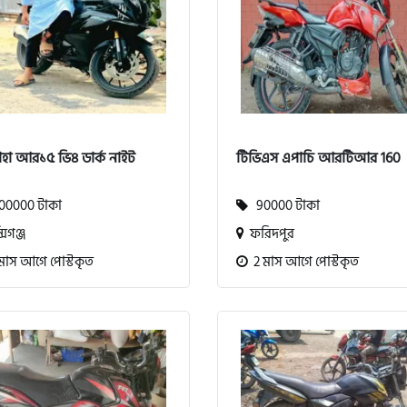
াহা আর১৫ ভি৪ ডার্ক নাইট
টিভিএস এপাচি আরটিআর 160
0000 টাকা
90000 টাকা
সিগঞ্জ
ফরিদপুর
মাস আগে পোস্টকৃত
2 মাস আগে পোস্টকৃত