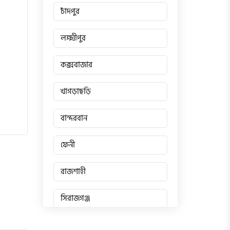
চাঁদপুর
লক্ষ্মীপুর
কক্সবাজার
খাগড়াছড়ি
বান্দরবান
ফেনী
রাজশাহী
সিরাজগঞ্জ
জয়পুরহাট