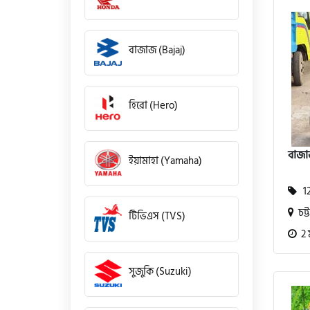
বাজাজ (Bajaj)
হিরো (Hero)
বাজা
ইয়ামাহা (Yamaha)
12
চট্ট
টিভিএস (TVS)
2 
সুজুকি (Suzuki)