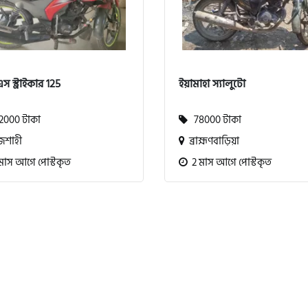
স স্ট্রাইকার 125
ইয়ামাহা স্যালুটো
000 টাকা
78000 টাকা
জশাহী
ব্রাহ্মণবাড়িয়া
মাস আগে পোস্টকৃত
2 মাস আগে পোস্টকৃত