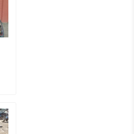
মেহেরপুর
নড়াইল
চুয়াডাঙ্গা
কুষ্টিয়া
মাগুরা
বাগেরহাট
ঝিনাইদহ
বরিশাল
ঝালকাঠি