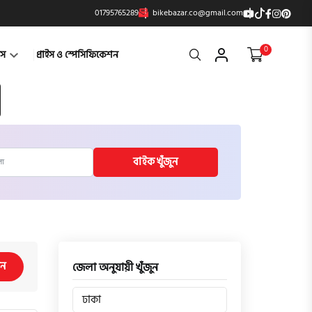
01795765289
bikebazar.co@gmail.com
0
Search
্টস
প্রাইস ও স্পেসিফিকেশন
বাইক খুঁজুন
িন
জেলা অনুযায়ী খুঁজুন
ঢাকা