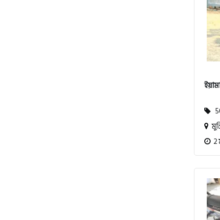
এস ওয়াই এম (SYM)
এপ্রিলিয়া (Aprilia)
ভেসপা (Vespa)
ইয়াম
গ্রীন টাইগার (Green Tiger)
50
মুন্
বীটল বোল্ট (Beetle Bolt)
2 
বেনেলি (Benelli)
বেনেট (Bennett)