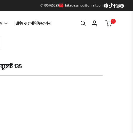
01795765289
bikebazar.co@gmail.com
0
Search
্টস
প্রাইস ও স্পেসিফিকেশন
 বুলেট 135