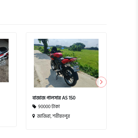
টিভিএস ম
10000
কুমিল্ল
বাজাজ পালসার AS 150
90000 টাকা
জাজিরা, শরীয়তপুর