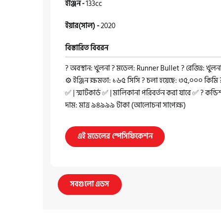
ইঞ্জিন -
133cc
ইয়ার(সাল) -
2020
বিস্তারিত বিবরন
? অবস্থান: খুলনা ?️ মডেল: Runner Bullet ? রেজিঃ: খুলন
⚙️ ইঞ্জিন ক্ষমতা: ১৬৫ সিসি ? চলা হয়েছে: ৩৫,০০০ কিমি
✅ | স্মার্টকার্ড ✅ | মালিকানা পরিবর্তন করা যাবে ✅ ? কন্ড
দাম: মাত্র ৯৪৯৯৯ টাকা (আলোচনা সাপেক্ষ)
এই মডেলের স্পেসিফিকেশন
সবগুলো এডস