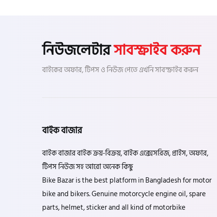
এফকেএম (FKM)
নিউজলেটার
সাবস্ক্রাইব করুন
হারলি ডেভিডসন
বাইকের অফার, টিপস ও নিউজ পেতে এখনি সাবস্ক্রাইব করুন
রিগাল র‍্যাপটার (Regal Raptor)
বাইক বাজার
অ্যাটলাস জংশেন
বাইক বাজার বাইক ক্রয়-বিক্রয়, বাইক এক্সেসরিজ, প্রাইস, অফার,
টিপস নিউজ সহ আরো অনেক কিছু
পিএইচপি (PHP)
Bike Bazar is the best platform in Bangladesh for motor
bike and bikers. Genuine motorcycle engine oil, spare
জিপিএক্স (GPX)
parts, helmet, sticker and all kind of motorbike