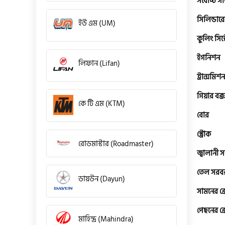
সর্বোচ্চ গ
সিলিন্ডারে
ইউ এম (UM)
কুলিং সিস্
ইগনিশন
লিফান (Lifan)
ট্রান্সমিশন
গিয়ার বক্
কে টি এম (KTM)
বোর
স্ট্রোক
রোডমাস্টার (Roadmaster)
জ্বালানী 
তেল সরবরা
ডায়উন (Dayun)
সামনের ব্
পেছনের ব্
মাহিন্দ্র (Mahindra)