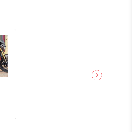
কুষ্টিয়া
মাগুরা
বাগেরহাট
ঝিনাইদহ
বরিশাল
ঝালকাঠি
পটুয়াখালী
পিরোজপুর
ভোলা