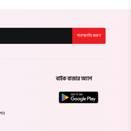
বরগুনা
সিলেট
সাবস্ক্রাইব করুন
মৌলভীবাজার
হবিগঞ্জ
সুনামগঞ্জ
বাইক বাজার অ্যাপ
রংপুর
পঞ্চগড়
েশন
দিনাজপুর