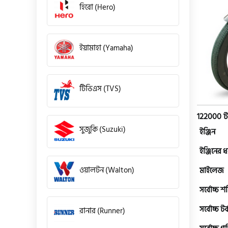
হিরো (Hero)
ইয়ামাহা (Yamaha)
টিভিএস (TVS)
122000 ট
সুজুকি (Suzuki)
ইঞ্জিন
ইঞ্জিনের 
ওয়ালটন (Walton)
মাইলেজ
সর্বোচ্চ শক
সর্বোচ্চ টর্
রানার (Runner)