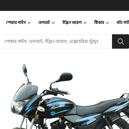
স্পেয়ার পার্টস
হেলমেট
ইঞ্জিন অয়েল
স্টিকার
বডি পার