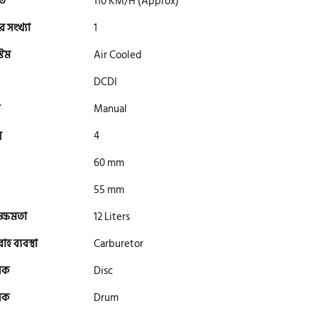
তি
110 KM/H (Approx)
র সংখ্যা
1
টেম
Air Cooled
DCDI
Manual
স
4
60 mm
55 mm
সক্ষমতা
12 Liters
হ ব্যবস্থা
Carburetor
রেক
Disc
রেক
Drum