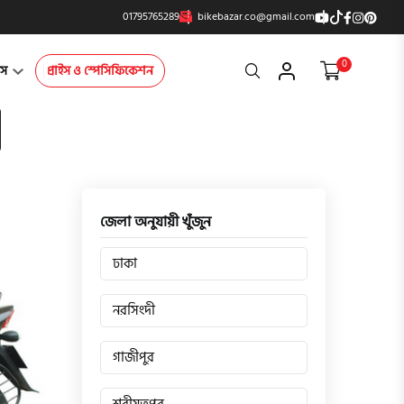
01795765289
bikebazar.co@gmail.com
0
Search
্টস
প্রাইস ও স্পেসিফিকেশন
জেলা অনুযায়ী খুঁজুন
ঢাকা
নরসিংদী
গাজীপুর