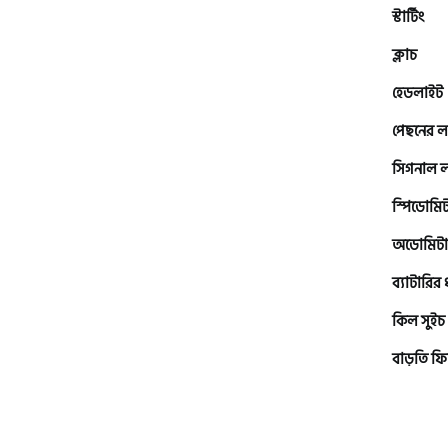
এইচ পাওয়ার (H. Power)
স্টার্টিং
ক্লাচ
আকিজ (Akij)
হেডলাইট
পেছনের ল
জারা (Zaara)
সিগনাল 
স্পিডোমি
কাওয়াসাকি (Kawasaki)
অডোমিটা
ব্যাটারির
এস ওয়াই এম (SYM)
কিল সুইচ
বাড়তি ফি
এপ্রিলিয়া (Aprilia)