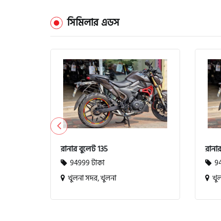
ভেসপা (Vespa)
সিমিলার এডস
গ্রীন টাইগার (Green Tiger)
বীটল বোল্ট (Beetle Bolt)
বেনেলি (Benelli)
বেনেট (Bennett)
রানার বুলেট 135
রানার
94999 টাকা
94
খুলনা সদর, খুলনা
খুল
বিএমডাব্লিউ (BMW)
রয়েল এনফিল্ড (Royal Enfield)