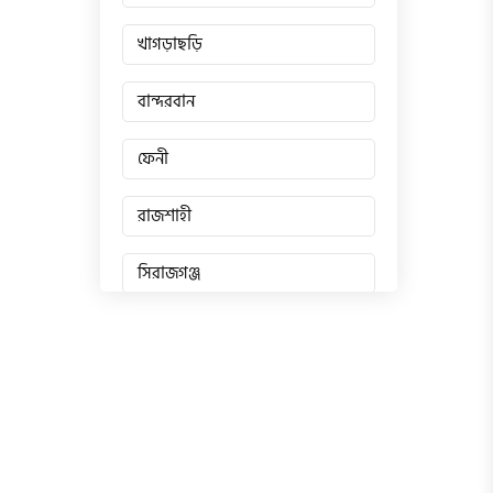
খাগড়াছড়ি
বান্দরবান
ফেনী
রাজশাহী
সিরাজগঞ্জ
জয়পুরহাট
চাঁপাইনবাবগঞ্জ
পাবনা