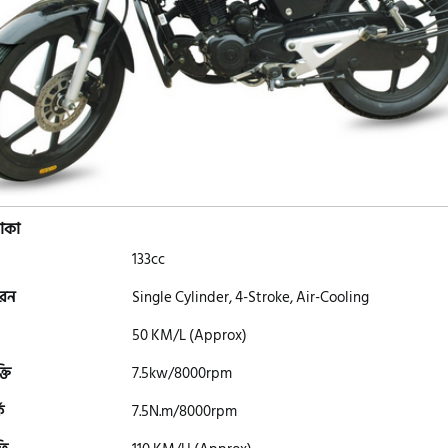
াকা
133cc
ধরন
Single Cylinder, 4-Stroke, Air-Cooling
50 KM/L (Approx)
্তি
7.5kw/8000rpm
ক
7.5N.m/8000rpm