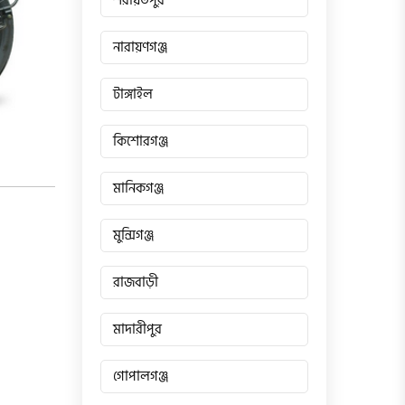
শরীয়তপুর
নারায়ণগঞ্জ
টাঙ্গাইল
কিশোরগঞ্জ
মানিকগঞ্জ
মুন্সিগঞ্জ
রাজবাড়ী
মাদারীপুর
গোপালগঞ্জ