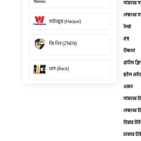
সামনের 
পেছনের 
হাউজুয়ে (Haojue)
দৈর্ঘ্য
প্রস্থ
জি নিন (ZNEN)
উচ্চতা
গ্রাউন্ড ক্ল
রেস (Race)
হুইল বেই
ওজন
কিওয়ে (KeeWay)
সামনের ট
পেছনের ট
পেগাসাস (Pagasus)
টায়ার টা
চাকার টা