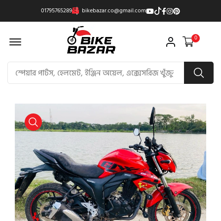
01795765289
bikebazar.co@gmail.com
Offcanvas Menu Open
0
product view