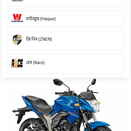
হাউজুয়ে (Haojue)
জি নিন (ZNEN)
রেস (Race)
কিওয়ে (KeeWay)
পেগাসাস (Pagasus)