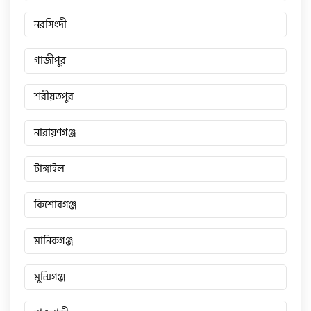
নরসিংদী
গাজীপুর
শরীয়তপুর
নারায়ণগঞ্জ
টাঙ্গাইল
কিশোরগঞ্জ
মানিকগঞ্জ
মুন্সিগঞ্জ