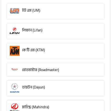
ইউ এম (UM)
লিফান (Lifan)
কে টি এম (KTM)
রোডমাস্টার (Roadmaster)
ডায়উন (Dayun)
মাহিন্দ্র (Mahindra)