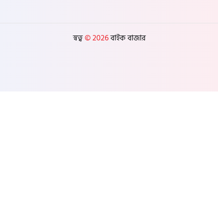
পটুয়াখালী
স্বত্ব
© 2026
বাইক বাজার
পিরোজপুর
ভোলা
বরগুনা
সিলেট
মৌলভীবাজার
হবিগঞ্জ
সুনামগঞ্জ
রংপুর