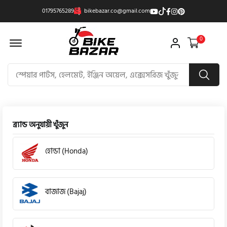
01795765289
bikebazar.co@gmail.com
Offcanvas Menu Open
0
ব্র্যান্ড অনুযায়ী খুঁজুন
হোন্ডা (Honda)
বাজাজ (Bajaj)