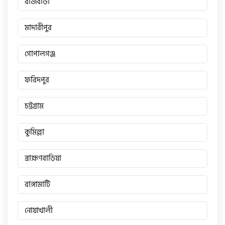
রাজবাড়ী
মাদারীপুর
গোপালগঞ্জ
ফরিদপুর
চট্টগ্রাম
কুমিল্লা
ব্রাহ্মণবাড়িয়া
রাঙ্গামাটি
নোয়াখালী