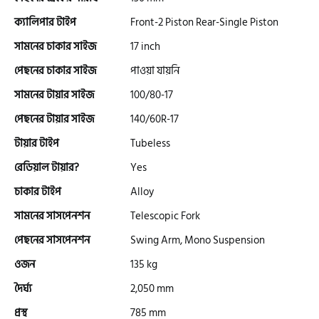
ক্যালিপার টাইপ
Front-2 Piston Rear-Single Piston
এফকেএম (FKM)
সামনের চাকার সাইজ
17 inch
পেছনের চাকার সাইজ
পাওয়া যায়নি
সামনের টায়ার সাইজ
100/80-17
হারলি ডেভিডসন
পেছনের টায়ার সাইজ
140/60R-17
টায়ার টাইপ
Tubeless
রিগাল র‍্যাপটার (Regal Raptor)
রেডিয়াল টায়ার?
Yes
চাকার টাইপ
Alloy
অ্যাটলাস জংশেন
সামনের সাসপেনশন
Telescopic Fork
পেছনের সাসপেনশন
Swing Arm, Mono Suspension
পিএইচপি (PHP)
ওজন
135 kg
দৈর্ঘ্য
2,050 mm
জিপিএক্স (GPX)
প্রস্থ
785 mm