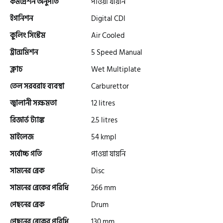
কমপ্রেশন অনুপাত
পাওয়া যায়নি
ইগনিশন
Digital CDI
গ্রীন টাইগার (Green Tiger)
কুলিং সিস্টেম
Air Cooled
ট্রান্সমিশন
5 Speed Manual
বীটল বোল্ট (Beetle Bolt)
ক্লাচ
Wet Multiplate
তেল সরবরাহ ব্যবস্থা
Carburettor
জ্বালানী সক্ষমতা
12 litres
বেনেলি (Benelli)
রিজার্ভ ট্যাঙ্ক
2.5 litres
মাইলেজ
54 kmpl
বেনেট (Bennett)
সর্বোচ্চ গতি
পাওয়া যায়নি
সামনের ব্রেক
Disc
বিএমডাব্লিউ (BMW)
সামনের ব্রেকের পরিধি
266 mm
পেছনের ব্রেক
Drum
রয়েল এনফিল্ড (Royal Enfield)
পেছনের ব্রেকের পরিধি
130 mm