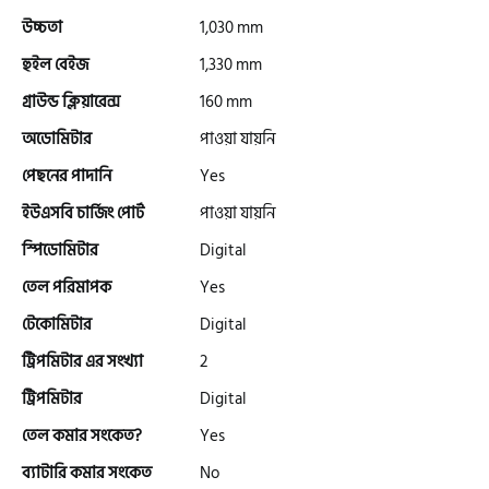
উচ্চতা
1,030 mm
টারো
হুইল বেইজ
1,330 mm
গ্রাউন্ড ক্লিয়ারেন্স
160 mm
স্পীডার (Speeder)
অডোমিটার
পাওয়া যায়নি
পেছনের পাদানি
Yes
এমা (Emma)
ইউএসবি চার্জিং পোর্ট
পাওয়া যায়নি
স্পিডোমিটার
Digital
SINSKI
তেল পরিমাপক
Yes
টেকোমিটার
Digital
জিংফু
ট্রিপমিটার এর সংখ্যা
2
ট্রিপমিটার
Digital
জোনটেস
তেল কমার সংকেত?
Yes
ব্যাটারি কমার সংকেত
No