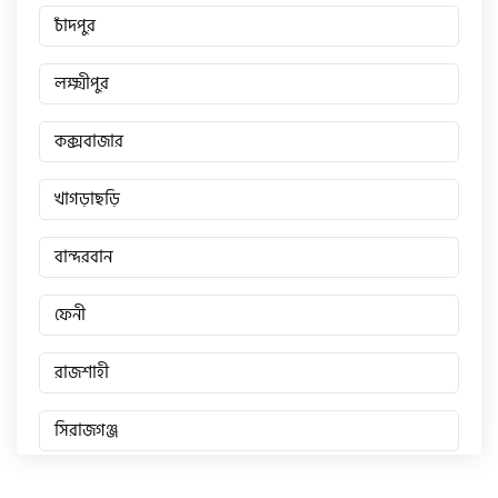
চাঁদপুর
লক্ষ্মীপুর
কক্সবাজার
খাগড়াছড়ি
বান্দরবান
ফেনী
রাজশাহী
সিরাজগঞ্জ
জয়পুরহাট