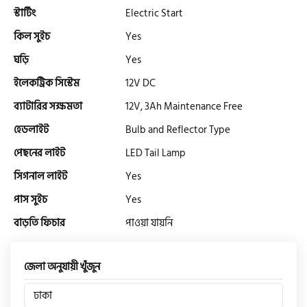
সিঙ্গার
স্টার্টিং
Electric Start
কিল সুইচ
Yes
এফবি মনডিয়াল
ঘড়ি
Yes
ইলেকট্রিক সিস্টেম
12V DC
ডায়াং
ব্যাটারির সক্ষমতা
12V, 3Ah Maintenance Free
হেডলাইট
Bulb and Reflector Type
গুড হুইল
পেছনের লাইট
LED Tail Lamp
সিগনাল লাইট
Yes
পাস সুইচ
Yes
বাড়তি ফিচার
পাওয়া যায়নি
জেলা অনুযায়ী খুঁজুন
ঢাকা