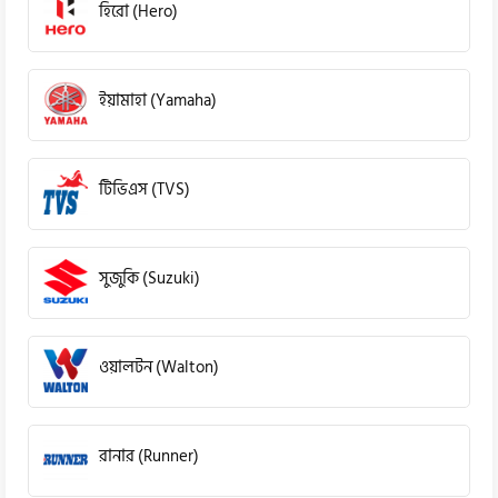
হিরো (Hero)
ইয়ামাহা (Yamaha)
টিভিএস (TVS)
সুজুকি (Suzuki)
ওয়ালটন (Walton)
রানার (Runner)