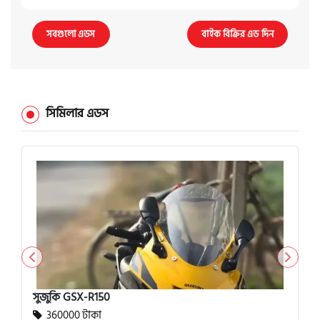
সবগুলো এডস
বাইক বিক্রির এড দিন
সিমিলার এডস
সুজুকি GSX-R150
360000 টাকা