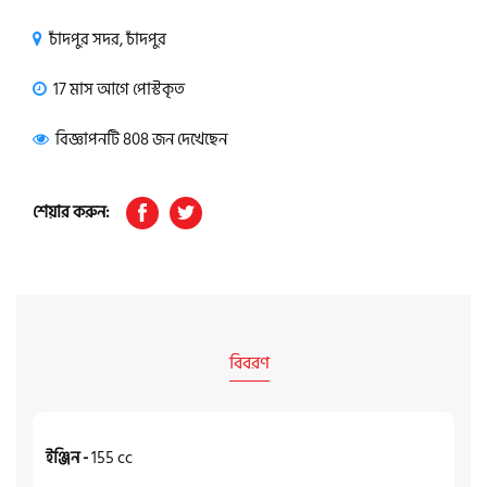
চাঁদপুর সদর, চাঁদপুর
17 মাস আগে পোস্টকৃত
বিজ্ঞাপনটি 808 জন দেখেছেন
শেয়ার করুন:
বিবরণ
ইঞ্জিন -
155 cc