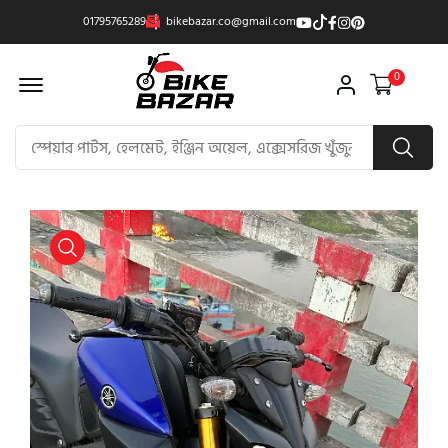
01795765289
bikebazar.co@gmail.com
Offcanvas Menu Open
0
product view