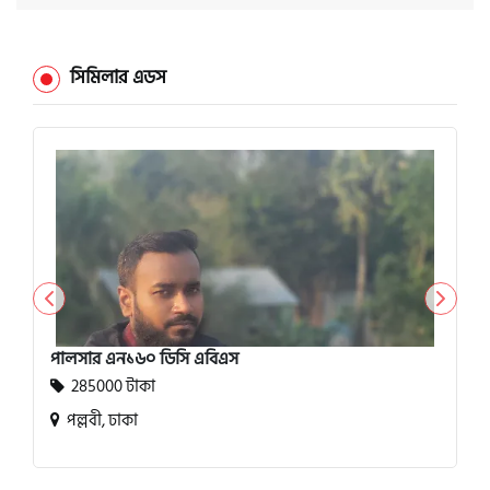
সিমিলার এডস
পালসার এন১৬০ ডিসি এবিএস
285000 টাকা
পল্লবী, ঢাকা