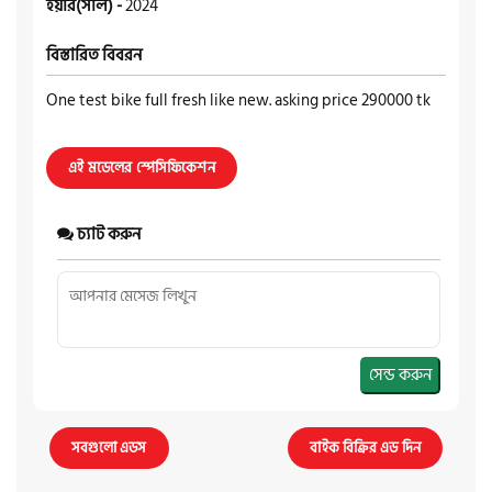
ইয়ার(সাল) -
2024
বিস্তারিত বিবরন
One test bike full fresh like new. asking price 290000 tk
এই মডেলের স্পেসিফিকেশন
চ্যাট করুন
সেন্ড করুন
সবগুলো এডস
বাইক বিক্রির এড দিন