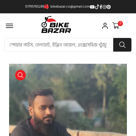
01795765289
bikebazar.co@gmail.com
Offcanvas Menu Open
0
product view