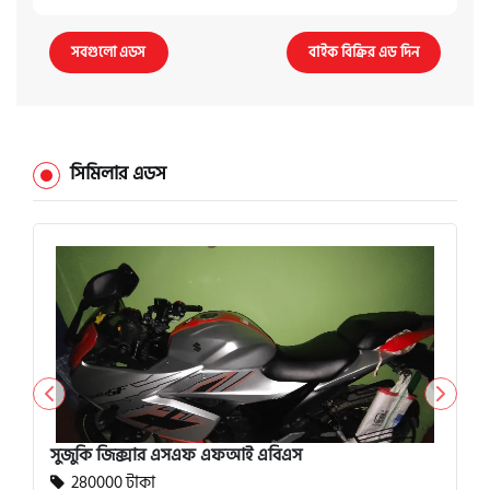
সবগুলো এডস
বাইক বিক্রির এড দিন
সিমিলার এডস
সুজুকি জিক্সার এসএফ এফআই এবিএস
280000 টাকা